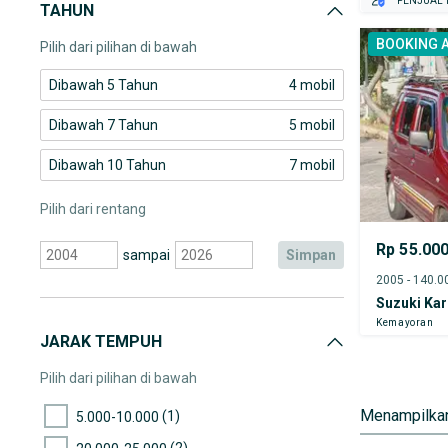
PENJUAL T
TAHUN
Toyota Kijang Super
BOOKING 
Pilih dari pilihan di bawah
Dibawah 5 Tahun
4 mobil
Dibawah 7 Tahun
5 mobil
Dibawah 10 Tahun
7 mobil
Pilih dari rentang
Rp 55.00
sampai
simpan
Suzuki Ka
Kemayoran
JARAK TEMPUH
Pilih dari pilihan di bawah
Menampilkan
(1)
5.000-10.000
(2)