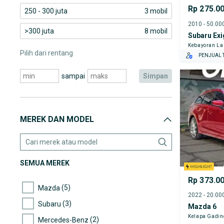
Rp 275.0
250 - 300 juta
3 mobil
>300 juta
8 mobil
Subaru Exi
Kebayoran L
Pilih dari rentang
PENJUAL T
sampai
simpan
MEREK DAN MODEL
SEMUA MEREK
Rp 373.0
(5)
Mazda
(3)
Subaru
Mazda 6
Kelapa Gadin
(2)
Mercedes-Benz