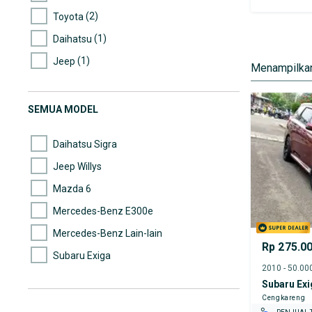
(2)
Toyota
(1)
Daihatsu
(1)
Jeep
Menampilkan
(1)
Suzuki
SEMUA MODEL
Daihatsu Sigra
Jeep Willys
Mazda 6
Mercedes-Benz E300e
Mercedes-Benz Lain-lain
Rp 275.0
Subaru Exiga
Suzuki Karimun
Subaru Exi
Cengkareng
Toyota Calya