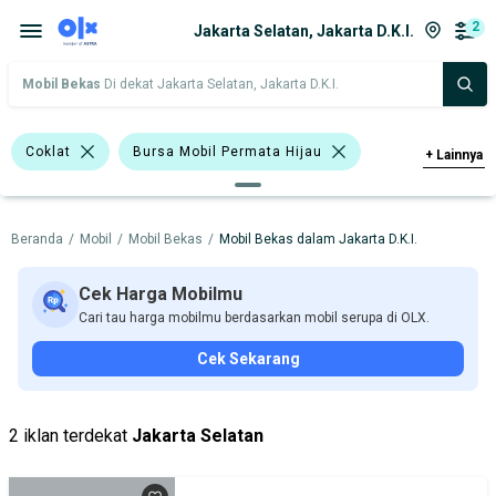
2
Jakarta Selatan, Jakarta D.K.I.
Mobil Bekas
Di dekat Jakarta Selatan, Jakarta D.K.I.
Coklat
Bursa Mobil Permata Hijau
+
Lainnya
Harga
Merek Dan Model
Tahun
Beranda
/
Mobil
/
Mobil Bekas
/
Mobil Bekas dalam Jakarta D.K.I.
Tipe Bodi
Tipe Membership
Cek Harga Mobilmu
Cari tau harga mobilmu berdasarkan mobil serupa di OLX.
Cek Sekarang
2 iklan terdekat
Jakarta Selatan