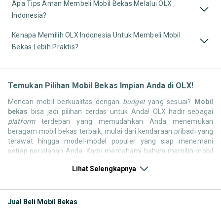
Apa Tips Aman Membeli Mobil Bekas Melalui OLX
Indonesia?
Kenapa Memilih OLX Indonesia Untuk Membeli Mobil
Bekas Lebih Praktis?
Temukan Pilihan Mobil Bekas Impian Anda di OLX!
Mencari mobil berkualitas dengan
budget
yang sesuai?
Mobil
bekas
bisa jadi pilihan cerdas untuk Anda! OLX hadir sebagai
platform
terdepan yang memudahkan Anda menemukan
beragam mobil bekas terbaik, mulai dari kendaraan pribadi yang
terawat hingga model-model populer yang siap menemani
setiap perjalanan Anda. Kami memahami bahwa memilih mobil
bekas butuh kepercayaan, oleh karena itu OLX menyediakan
Lihat Selengkapnya
ribuan daftar dari penjual terpercaya di seluruh Indonesia.
Jelajahi sekarang dan temukan mobil bekas yang paling sesuai
dengan gaya hidup, kebutuhan, dan
budget
Anda!
Jual Beli Mobil Bekas
Memilih
mobil bekas
yang tepat tentu bukan perkara mudah.
Apakah Anda mencari mobil keluarga yang luas, SUV yang