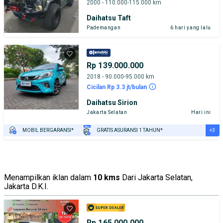
2000 - 110.000-115.000 km
Daihatsu Taft
Pademangan
6 hari yang lalu
Rp 139.000.000
2018 - 90.000-95.000 km
Cicilan Rp 3.3 jt/bulan
Daihatsu Sirion
Jakarta Selatan
Hari ini
+3
MOBIL BERGARANSI*
GRATIS ASURANSI 1 TAHUN*
TEST DRIVE DARI RUMAH
GRATIS BIAYA JASA PERAWATAN*
PENJUAL TERVERIFIKASI
Menampilkan iklan dalam
10 kms
Dari Jakarta Selatan,
Jakarta D.K.I.
Rp 165.000.000