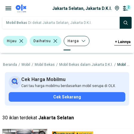
2
Jakarta Selatan, Jakarta D.K.I.
Mobil Bekas
Di dekat Jakarta Selatan, Jakarta D.K.I.
Hijau
Daihatsu
Harga
+
Lainnya
Merek Dan Model
Tahun
Beranda
/
Mobil
/
Mobil Bekas
/
Mobil Bekas dalam Jakarta D.K.I.
/
Mobil Bekas dalam Jakarta Selatan
Tipe Bodi
Tipe Membership
Cek Harga Mobilmu
Cari tau harga mobilmu berdasarkan mobil serupa di OLX.
Cek Sekarang
30 iklan terdekat
Jakarta Selatan