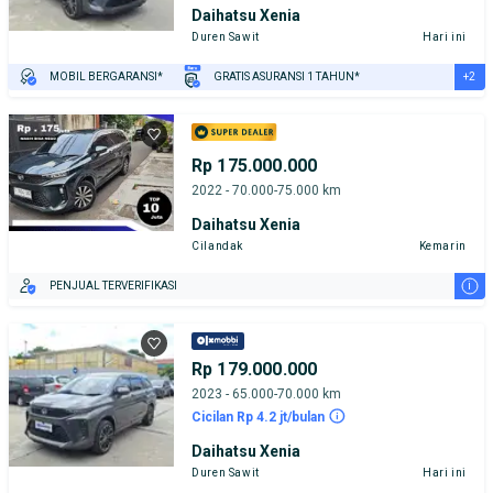
Daihatsu Xenia
Duren Sawit
Hari ini
+2
MOBIL BERGARANSI*
GRATIS ASURANSI 1 TAHUN*
TEST DRIVE DARI RUMAH
GRATIS BIAYA JASA PERAWATAN*
Rp 175.000.000
2022 - 70.000-75.000 km
Daihatsu Xenia
Cilandak
Kemarin
i
PENJUAL TERVERIFIKASI
Rp 179.000.000
2023 - 65.000-70.000 km
Cicilan Rp 4.2 jt/bulan
Daihatsu Xenia
Duren Sawit
Hari ini