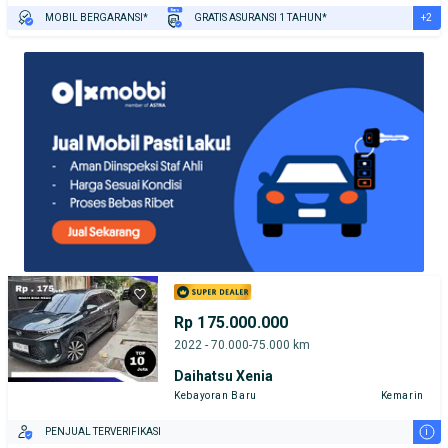
+2
MOBIL BERGARANSI*
GRATIS ASURANSI 1 TAHUN*
TEST DRIVE DARI RUMAH
GRATIS BIAYA JASA PERAWATAN*
Rp 175.000.000
2022 - 70.000-75.000 km
Daihatsu Xenia
Kebayoran Baru
Kemarin
i
PENJUAL TERVERIFIKASI