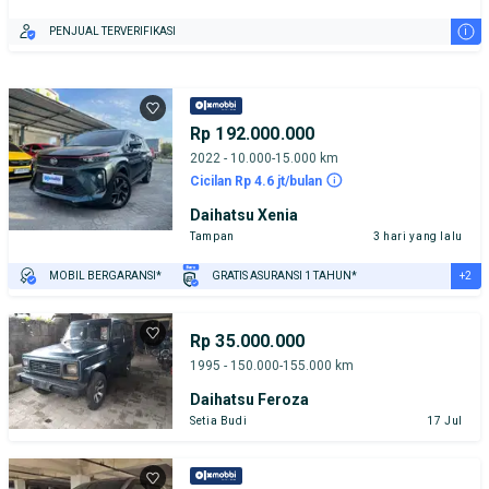
i
PENJUAL TERVERIFIKASI
Rp 192.000.000
2022 - 10.000-15.000 km
Cicilan Rp 4.6 jt/bulan
Daihatsu Xenia
Tampan
3 hari yang lalu
+2
MOBIL BERGARANSI*
GRATIS ASURANSI 1 TAHUN*
TEST DRIVE DARI RUMAH
GRATIS BIAYA JASA PERAWATAN*
Rp 35.000.000
1995 - 150.000-155.000 km
Daihatsu Feroza
Setia Budi
17 Jul