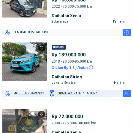
2022 - 70.000-75.000 km
Daihatsu Xenia
Sukmajaya
Kemarin
i
PENJUAL TERVERIFIKASI
Rp 139.000.000
2018 - 90.000-95.000 km
Cicilan Rp 3.3 jt/bulan
Daihatsu Sirion
Jakarta Selatan
Hari ini
+3
MOBIL BERGARANSI*
GRATIS ASURANSI 1 TAHUN*
TEST DRIVE DARI RUMAH
GRATIS BIAYA JASA PERAWATAN*
PENJUAL TERVERIFIKASI
Rp 72.000.000
2008 - 175.000-180.000 km
Daihatsu Xenia