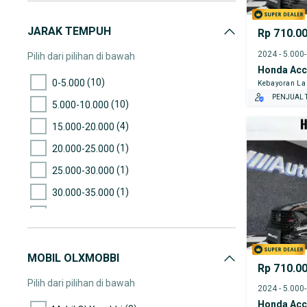
JARAK TEMPUH
Rp 710.0
2024 - 5.000
Pilih dari pilihan di bawah
Honda Acc
(10)
0-5.000
Kebayoran L
PENJUAL T
(10)
5.000-10.000
(4)
15.000-20.000
(1)
20.000-25.000
(1)
25.000-30.000
(1)
30.000-35.000
(6)
35.000-40.000
(1)
40.000-45.000
MOBIL OLXMOBBI
(22)
45.000-50.000
Rp 710.0
(7)
50.000-55.000
Pilih dari pilihan di bawah
2024 - 5.000
(3)
55.000-60.000
Honda Acc