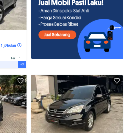
.1 jt/bulan
Hari ini
+3