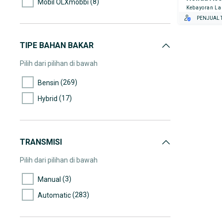
(8)
Mobil OLXmobbi
Kebayoran L
(15)
60.000-65.000
PENJUAL T
(14)
65.000-70.000
(6)
70.000-75.000
TIPE BAHAN BAKAR
(19)
75.000-80.000
Pilih dari pilihan di bawah
(12)
80.000-85.000
(269)
Bensin
(14)
85.000-90.000
(17)
Hybrid
(15)
90.000-95.000
(11)
95.000-100.000
(11)
100.000-105.000
TRANSMISI
(10)
105.000-110.000
Pilih dari pilihan di bawah
(9)
110.000-115.000
(3)
Manual
(8)
115.000-120.000
(283)
Automatic
(17)
120.000-125.000
(8)
125.000-130.000