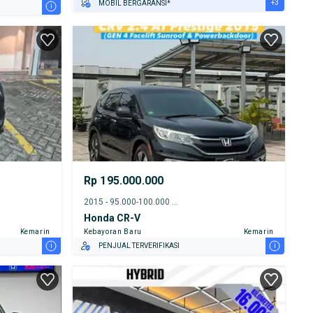
+3
MOBIL BERGARANSI*
i
GRATIS ASURANSI 1 TAHUN*
TEST DRIVE DARI RUMAH
GRATIS BIAYA JASA PERAWATAN*
Rp 195.000.000
2015 - 95.000-100.000 km
Honda CR-V
Kemarin
Kebayoran Baru
Kemarin
i
i
PENJUAL TERVERIFIKASI