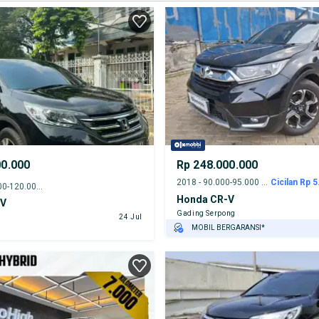
00.000
Rp 248.000.000
2018 - 90.000-95.000 km
Cicilan Rp 5
2014 - 115.000-120.000 km
Honda CR-V
-V
Gading Serpong
24 Jul
MOBIL BERGARANSI*
GRATIS ASURANSI 1 TAHUN*
TEST DRIVE DARI RUMAH
GRATIS BIAYA JASA PERAWATAN*
PENJUAL TERVERIFIKASI