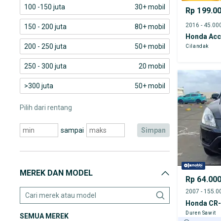
100 -150 juta
30+ mobil
Rp 199.0
150 - 200 juta
80+ mobil
Honda Acc
200 - 250 juta
50+ mobil
Cilandak
250 - 300 juta
20 mobil
>300 juta
50+ mobil
Pilih dari rentang
sampai
simpan
MEREK DAN MODEL
Rp 64.00
Honda CR
Duren Sawit
SEMUA MEREK