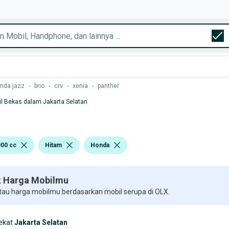
nda jazz
-
brio
-
crv
-
xenia
-
panther
l Bekas dalam Jakarta Selatan
000 cc
Hitam
Honda
 Harga Mobilmu
 tau harga mobilmu berdasarkan mobil serupa di OLX.
ekat
Jakarta Selatan