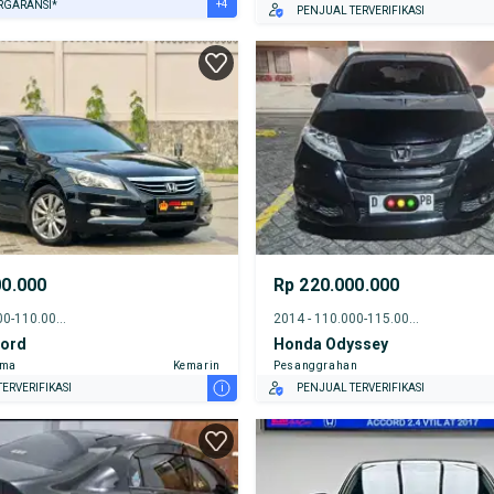
+4
RGARANSI*
PENJUAL TERVERIFIKASI
URANSI 1 TAHUN*
E DARI RUMAH
AYA JASA PERAWATAN*
ERVERIFIKASI
00.000
Rp 220.000.000
2012 - 105.000-110.000 km
2014 - 110.000-115.000 km
ord
Honda Odyssey
ama
Kemarin
Pesanggrahan
i
ERVERIFIKASI
PENJUAL TERVERIFIKASI