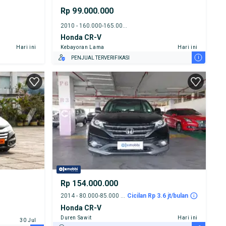
Rp 99.000.000
2010 - 160.000-165.000 km
Honda CR-V
Hari ini
Kebayoran Lama
Hari ini
i
PENJUAL TERVERIFIKASI
Rp 154.000.000
2014 - 80.000-85.000 km
Cicilan Rp 3.6 jt/bulan
Honda CR-V
Duren Sawit
Hari ini
30 Jul