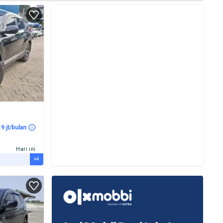
.9 jt/bulan
Hari ini
+4