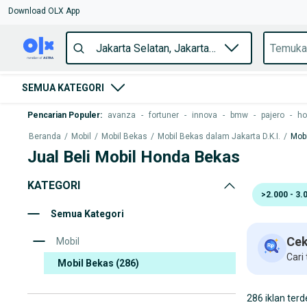
Download OLX App
SEMUA KATEGORI
Pencarian Populer
:
avanza
-
fortuner
-
innova
-
bmw
-
pajero
-
ho
Beranda
/
Mobil
/
Mobil Bekas
/
Mobil Bekas dalam Jakarta D.K.I.
/
Mobi
Jual Beli Mobil Honda Bekas
KATEGORI
>2.000 - 3.
Semua Kategori
Cek
Mobil
Cari
Mobil Bekas
(286)
286 iklan terd