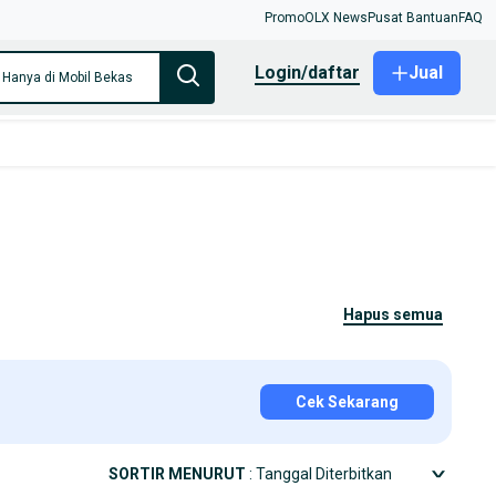
Promo
OLX News
Pusat Bantuan
FAQ
login/daftar
Jual
Hanya di Mobil Bekas
hapus semua
Cek Sekarang
SORTIR MENURUT
: Tanggal Diterbitkan