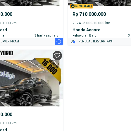
00.000
Rp 710.000.000
-10.000 km
2024 - 5.000-10.000 km
ord
Honda Accord
ama
3 hari yang lalu
Kebayoran Baru
3
i
ERVERIFIKASI
PENJUAL TERVERIFIKASI
00.000
-10.000 km
ord