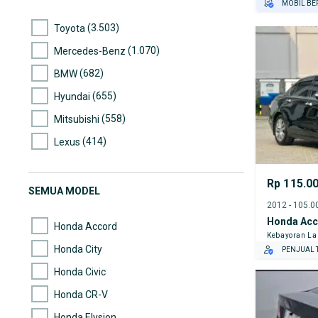
MOBIL BE
GRATIS AS
(3.503)
Toyota
TEST DRIV
(1.070)
Mercedes-Benz
GRATIS BI
PENJUAL T
(682)
BMW
(655)
Hyundai
(558)
Mitsubishi
(414)
Lexus
(358)
Nissan
Rp 115.0
(286)
Honda
SEMUA MODEL
(219)
Mazda
Honda Acc
Honda Accord
Kebayoran L
Honda City
PENJUAL T
Honda Civic
Honda CR-V
Honda Elysion