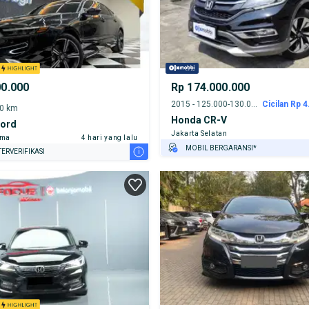
00.000
Rp 174.000.000
2015 - 125.000-130.000 km
Cicilan Rp 4
00 km
Honda CR-V
ord
Jakarta Selatan
ama
4 hari yang lalu
MOBIL BERGARANSI*
i
ERVERIFIKASI
GRATIS ASURANSI 1 TAHUN*
TEST DRIVE DARI RUMAH
GRATIS BIAYA JASA PERAWATAN*