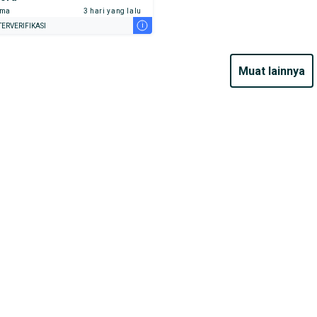
ama
3 hari yang lalu
i
ERVERIFIKASI
muat lainnya