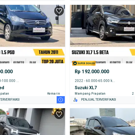
00.000
Rp 192.000.000
2011 - 95.000-100.000 km
2022 - 60.000-65.000 km
ed
Suzuki XL7
patan
Kemarin
Mampang Prapatan
2
i
ERVERIFIKASI
PENJUAL TERVERIFIKASI