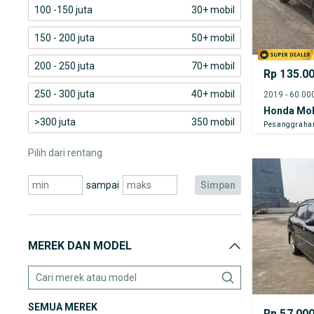
100 -150 juta
30+ mobil
150 - 200 juta
50+ mobil
200 - 250 juta
70+ mobil
Rp 135.0
250 - 300 juta
40+ mobil
Honda Mob
>300 juta
350 mobil
Pesanggraha
Pilih dari rentang
sampai
simpan
MEREK DAN MODEL
SEMUA MEREK
Rp 57.00