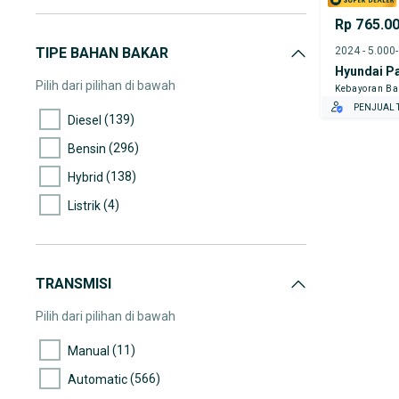
(4)
55.000-60.000
Rp 765.0
(27)
60.000-65.000
TIPE BAHAN BAKAR
2024 - 5.000
Hyundai P
(15)
65.000-70.000
Pilih dari pilihan di bawah
Kebayoran Ba
(13)
70.000-75.000
PENJUAL T
(139)
Diesel
(6)
75.000-80.000
(296)
Bensin
(4)
80.000-85.000
(138)
Hybrid
(9)
85.000-90.000
(4)
Listrik
(7)
90.000-95.000
(8)
95.000-100.000
(7)
100.000-105.000
TRANSMISI
(3)
105.000-110.000
Pilih dari pilihan di bawah
(1)
110.000-115.000
(11)
Manual
(2)
115.000-120.000
(566)
Automatic
(6)
125.000-130.000