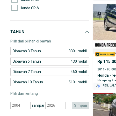
Honda CR-V
Honda Elysion
Honda Freed
TAHUN
Honda HR-V
Pilih dari pilihan di bawah
Dibawah 3 Tahun
330+ mobil
Rp 115.0
Dibawah 5 Tahun
430 mobil
Dibawah 7 Tahun
460 mobil
Honda Fre
Mampang Pra
Dibawah 10 Tahun
510+ mobil
PENJUAL T
Pilih dari rentang
sampai
simpan