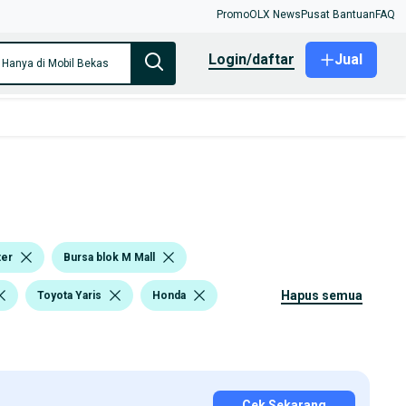
Promo
OLX News
Pusat Bantuan
FAQ
login/daftar
Jual
Hanya di Mobil Bekas
ter
Bursa blok M Mall
hapus semua
Toyota Yaris
Honda
Cek Sekarang