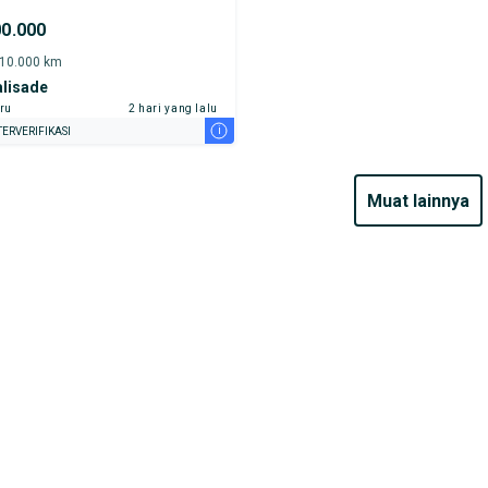
00.000
-10.000 km
alisade
ru
2 hari yang lalu
i
ERVERIFIKASI
muat lainnya