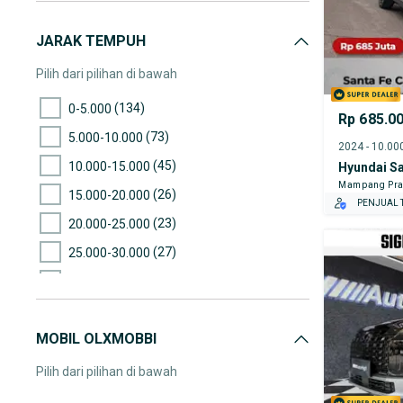
JARAK TEMPUH
Pilih dari pilihan di bawah
(134)
0-5.000
Rp 685.0
(73)
5.000-10.000
(45)
10.000-15.000
Hyundai Sa
Mampang Pra
(26)
15.000-20.000
PENJUAL T
(23)
20.000-25.000
(27)
25.000-30.000
(48)
30.000-35.000
(17)
35.000-40.000
MOBIL OLXMOBBI
(19)
40.000-45.000
(28)
45.000-50.000
Pilih dari pilihan di bawah
(14)
50.000-55.000