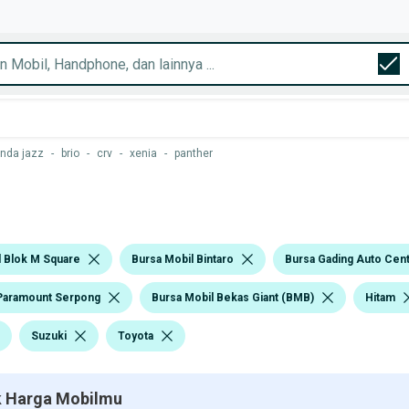
nda jazz
-
brio
-
crv
-
xenia
-
panther
l Blok M Square
Bursa Mobil Bintaro
Bursa Gading Auto Cen
Paramount Serpong
Bursa Mobil Bekas Giant (BMB)
Hitam
Suzuki
Toyota
 Harga Mobilmu