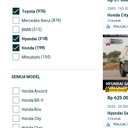
(976)
Toyota
Honda Cit
(874)
Mercedes-Benz
Cilandak
PENJUAL T
(512)
BMW
(318)
Hyundai
(199)
Honda
(154)
Mitsubishi
(152)
Lexus
(87)
Nissan
SEMUA MODEL
(58)
Suzuki
Honda Accord
Rp 625.0
Honda BR-V
Honda Brio
Hyundai Sa
Honda City
Cilandak
PENJUAL T
Honda Civic