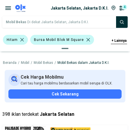
4
Jakarta Selatan, Jakarta D.K.I.
Mobil Bekas
Di dekat Jakarta Selatan, Jakarta D.K.I.
Hitam
Bursa Mobil Blok M Square
+
Lainnya
Bursa Mobil Kelapa Gading
Beranda
/
Mobil
/
Mobil Bekas
/
Mobil Bekas dalam Jakarta D.K.I.
Bursa Mobil Bintaro
Bursa Gading Auto Center
Cek Harga Mobilmu
Cari tau harga mobilmu berdasarkan mobil serupa di OLX.
Bursa Blok M Mall
Cek Sekarang
Bursa BEZ Paramount Serpong
Bursa Mobil Bekas Giant (BMB)
398 iklan terdekat
Jakarta Selatan
Honda City
Toyota Yaris
Honda