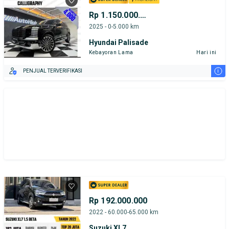
Hyundai
Suzuki
Toyota
Rp 1.150.000.000
2025 - 0-5.000 km
Harga
Merek Dan Model
Tahun
Hyundai Palisade
Kebayoran Lama
Hari ini
Tipe Bodi
Tipe Membership
i
PENJUAL TERVERIFIKASI
Rp 192.000.000
2022 - 60.000-65.000 km
Suzuki XL7