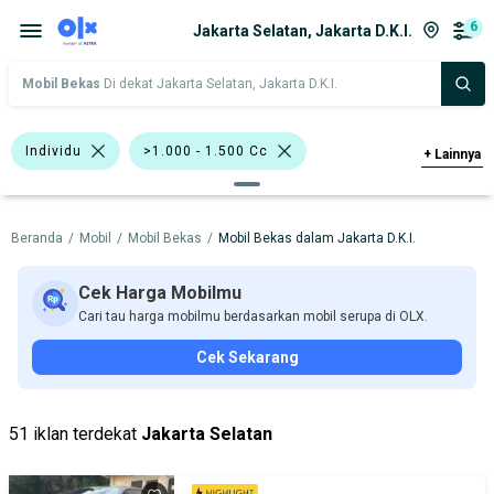
6
Jakarta Selatan, Jakarta D.K.I.
Mobil Bekas
Di dekat Jakarta Selatan, Jakarta D.K.I.
Individu
>1.000 - 1.500 Cc
+
Lainnya
>1.500 - 2.000 Cc
Hitam
Beranda
/
Mobil
/
Mobil Bekas
/
Mobil Bekas dalam Jakarta D.K.I.
Abu-Abu
Merah
Bursa Mobil Blok M Square
Cek Harga Mobilmu
Cari tau harga mobilmu berdasarkan mobil serupa di OLX.
Bursa Mobil Kelapa Gading
Cek Sekarang
Bursa Mobil Bintaro
Bursa Gading Auto Center
51 iklan terdekat
Jakarta Selatan
Bursa Blok M Mall