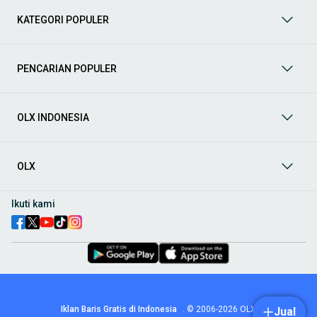
berbagai jenis mobil baru maupun bekas dengan kondisi
KATEGORI POPULER
prima dan riwayat yang jelas. Mulai dari Honda, Toyota,
Suzuki, hingga Mitsubishi, tersedia berbagai model MPV, SUV,
Sedan, dan lainnya.
PENCARIAN POPULER
Aksesoris Mobil
: Lengkapi tampilan dan fungsionalitas mobil
Anda dengan
aksesoris mobil
terbaik dari OLX! Temukan
beragam pilihan produk berkualitas tinggi, mulai dari
aksesoris interior seperti sarung jok dan karpet, hingga
OLX INDONESIA
aksesoris eksterior seperti
body kit
dan
roof rack
.
Audio Mobil
: Nikmati perjalanan Anda dengan pengalaman
audio terbaik bersama
audio mobil
dari OLX! Tersedia
OLX
berbagai pilihan
head unit
, speaker, amplifier, subwoofer,
hingga instalasi audio profesional. Cocok untuk Anda yang
ingin meningkatkan kualitas suara dalam kabin
mobil
,
Ikuti kami
menjadikan setiap perjalanan lebih menyenangkan.
Spare Part Mobil
: Jaga performa
mobil
Anda dengan
spare
part mobil
original dan berkualitas dari OLX! Temukan
berbagai komponen penting mulai dari filter oli, kampas rem,
busi, hingga komponen mesin lainnya.
Velg dan Ban Mobil
: Tingkatkan keamanan dan penampilan
mobil
Anda dengan pilihan
velg dan ban mobil
terbaik di
Iklan Baris Gratis di Indonesia
.
© 2006-2026
OLX
Jual
OLX! Tersedia berbagai ukuran dan desain velg, serta