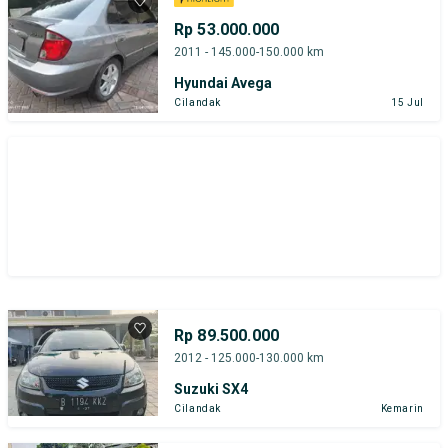
Bursa BEZ Paramount Serpong
Rp 53.000.000
2011 - 145.000-150.000 km
Bursa Mobil Bekas Giant (BMB)
Hyundai Avega
Cilandak
15 Jul
Toyota Yaris
Honda
Hyundai
Suzuki
Toyota
Harga
Merek Dan Model
Tahun
Tipe Bodi
Tipe Membership
Rp 89.500.000
2012 - 125.000-130.000 km
Suzuki SX4
Cilandak
Kemarin