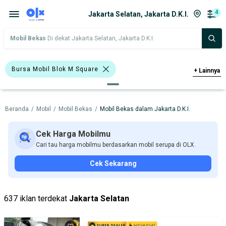
4
Jakarta Selatan, Jakarta D.K.I.
Mobil Bekas
Di dekat Jakarta Selatan, Jakarta D.K.I.
Bursa Mobil Blok M Square
+
Lainnya
Bursa Mobil Kelapa Gading
Beranda
/
Mobil
/
Mobil Bekas
/
Mobil Bekas dalam Jakarta D.K.I.
Bursa Mobil Bintaro
Bursa Gading Auto Center
Cek Harga Mobilmu
Cari tau harga mobilmu berdasarkan mobil serupa di OLX.
Bursa Blok M Mall
Cek Sekarang
Bursa BEZ Paramount Serpong
Bursa Mobil Bekas Giant (BMB)
Hitam
637 iklan terdekat
Jakarta Selatan
Biru
Toyota Yaris
Honda