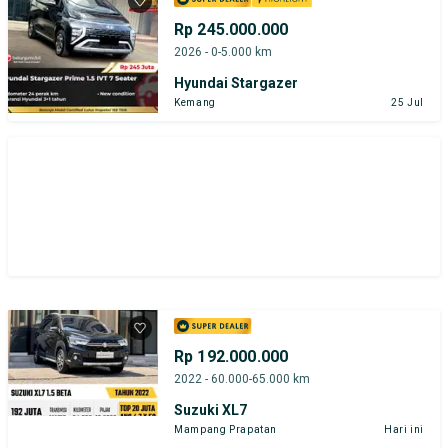
Hyundai
Suzuki
Toyota
Rp 245.000.000
2026 - 0-5.000 km
Harga
Merek Dan Model
Tahun
Hyundai Stargazer
Kemang
25 Jul
Tipe Bodi
Tipe Membership
Rp 192.000.000
2022 - 60.000-65.000 km
Suzuki XL7
Mampang Prapatan
Hari ini