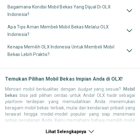
Bagaimana Kondisi Mobil Bekas Yang Dijual Di OLX
Indonesia?
Apa Tips Aman Membeli Mobil Bekas Melalui OLX
Indonesia?
Kenapa Memilih OLX Indonesia Untuk Membeli Mobil
Bekas Lebih Praktis?
Temukan Pilihan Mobil Bekas Impian Anda di OLX!
Mencari mobil berkualitas dengan
budget
yang sesuai?
Mobil
bekas
bisa jadi pilihan cerdas untuk Anda! OLX hadir sebagai
platform
terdepan yang memudahkan Anda menemukan
beragam mobil bekas terbaik, mulai dari kendaraan pribadi yang
terawat hingga model-model populer yang siap menemani
setiap perjalanan Anda. Kami memahami bahwa memilih mobil
bekas butuh kepercayaan, oleh karena itu OLX menyediakan
Lihat Selengkapnya
ribuan daftar dari penjual terpercaya di seluruh Indonesia.
Jelajahi sekarang dan temukan mobil bekas yang paling sesuai