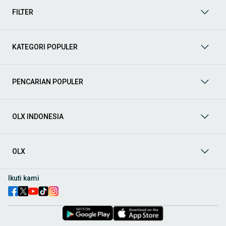
kategori lainnya yang bisa Anda temukan:
FILTER
Mobil
: Temukan berbagai pilihan mobil berkualitas dan
terpercaya di OLX! Dapatkan penawaran terbaik untuk
berbagai jenis mobil baru maupun bekas dengan kondisi
KATEGORI POPULER
prima dan riwayat yang jelas. Mulai dari Honda, Toyota,
Suzuki, hingga Mitsubishi, tersedia berbagai model MPV, SUV,
Sedan, dan lainnya.
PENCARIAN POPULER
Aksesoris Mobil
: Lengkapi tampilan dan fungsionalitas mobil
Anda dengan
aksesoris mobil
terbaik dari OLX! Temukan
beragam pilihan produk berkualitas tinggi, mulai dari
aksesoris interior seperti sarung jok dan karpet, hingga
OLX INDONESIA
aksesoris eksterior seperti
body kit
dan
roof rack
.
Audio Mobil
: Nikmati perjalanan Anda dengan pengalaman
audio terbaik bersama
audio mobil
dari OLX! Tersedia
OLX
berbagai pilihan
head unit
, speaker, amplifier, subwoofer,
hingga instalasi audio profesional. Cocok untuk Anda yang
ingin meningkatkan kualitas suara dalam kabin
mobil
,
Ikuti kami
menjadikan setiap perjalanan lebih menyenangkan.
Spare Part Mobil
: Jaga performa
mobil
Anda dengan
spare
part mobil
original dan berkualitas dari OLX! Temukan
berbagai komponen penting mulai dari filter oli, kampas rem,
busi, hingga komponen mesin lainnya.