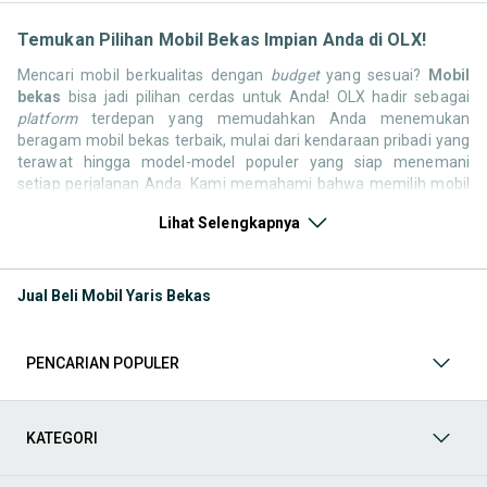
Temukan Pilihan Mobil Bekas Impian Anda di OLX!
Mencari mobil berkualitas dengan
budget
yang sesuai?
Mobil
bekas
bisa jadi pilihan cerdas untuk Anda! OLX hadir sebagai
platform
terdepan yang memudahkan Anda menemukan
beragam mobil bekas terbaik, mulai dari kendaraan pribadi yang
terawat hingga model-model populer yang siap menemani
setiap perjalanan Anda. Kami memahami bahwa memilih mobil
bekas butuh kepercayaan, oleh karena itu OLX menyediakan
Lihat Selengkapnya
ribuan daftar dari penjual terpercaya di seluruh Indonesia.
Jelajahi sekarang dan temukan mobil bekas yang paling sesuai
dengan gaya hidup, kebutuhan, dan
budget
Anda!
Jual Beli Mobil Yaris Bekas
Memilih
mobil bekas
yang tepat tentu bukan perkara mudah.
Apakah Anda mencari mobil keluarga yang luas, SUV yang
tangguh untuk petualangan, sedan yang elegan untuk tampilan
PENCARIAN POPULER
berkelas, atau mobil kota yang irit dan lincah? Di OLX, Anda akan
menemukan berbagai pilihan mobil bekas dari berbagai merek
dan tipe. Kami hadir untuk memastikan pengalaman jual beli
mobil bekas Anda berjalan lancar, efisien, dan menyenangkan.
KATEGORI
Yuk, lihat berbagai penawaran mobil bekas yang bisa
mendukung mobilitas Anda sekarang juga! Berikut adalah