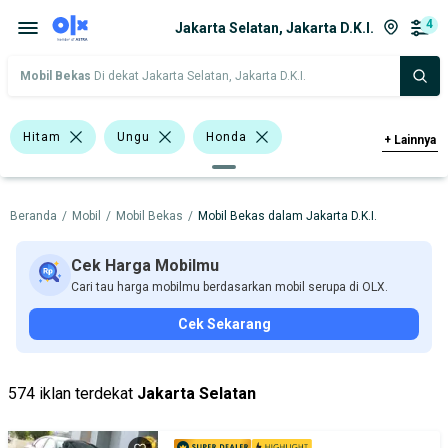
4
Jakarta Selatan, Jakarta D.K.I.
Mobil Bekas
Di dekat Jakarta Selatan, Jakarta D.K.I.
Hitam
Ungu
Honda
+
Lainnya
Hyundai
Suzuki
Toyota
Beranda
/
Mobil
/
Mobil Bekas
/
Mobil Bekas dalam Jakarta D.K.I.
Toyota Yaris
Bursa Mobil Blok M Square
Bursa Mobil Kelapa Gading
Cek Harga Mobilmu
Cari tau harga mobilmu berdasarkan mobil serupa di OLX.
Bursa Mobil Bintaro
Cek Sekarang
Bursa Gading Auto Center
Bursa Blok M Mall
574 iklan terdekat
Jakarta Selatan
Bursa BEZ Paramount Serpong