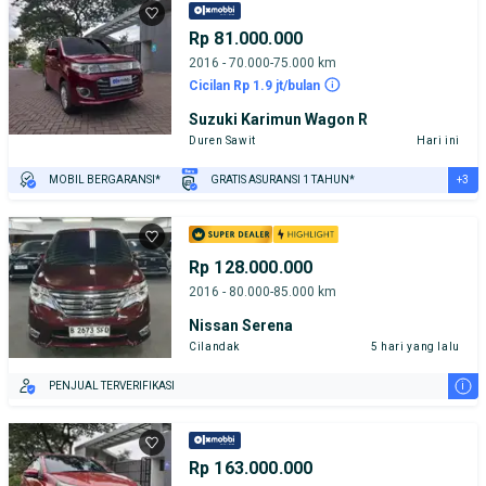
Rp 81.000.000
2016 - 70.000-75.000 km
Cicilan Rp 1.9 jt/bulan
Suzuki Karimun Wagon R
Duren Sawit
Hari ini
+3
MOBIL BERGARANSI*
GRATIS ASURANSI 1 TAHUN*
TEST DRIVE DARI RUMAH
GRATIS BIAYA JASA PERAWATAN*
PENJUAL TERVERIFIKASI
Rp 128.000.000
2016 - 80.000-85.000 km
Nissan Serena
Cilandak
5 hari yang lalu
i
PENJUAL TERVERIFIKASI
Rp 163.000.000