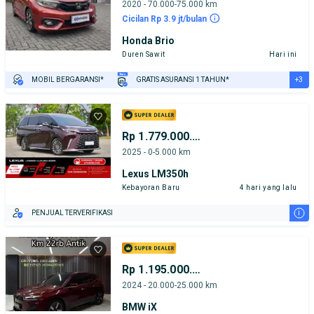
2020 - 70.000-75.000 km
Cicilan Rp 3.9 jt/bulan
Honda Brio
Duren Sawit
Hari ini
+3
MOBIL BERGARANSI*
GRATIS ASURANSI 1 TAHUN*
TEST DRIVE DARI RUMAH
GRATIS BIAYA JASA PERAWATAN*
PENJUAL TERVERIFIKASI
Rp 1.779.000.000
2025 - 0-5.000 km
Lexus LM350h
Kebayoran Baru
4 hari yang lalu
i
PENJUAL TERVERIFIKASI
Rp 1.195.000.000
2024 - 20.000-25.000 km
BMW iX