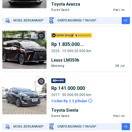
Toyota Avanza
Duren Sawit
Hari ini
+3
MOBIL BERGARANSI*
GRATIS ASURANSI 1 TAHUN*
TEST DRIVE DARI RUMAH
GRATIS BIAYA JASA PERAWATAN*
PENJUAL TERVERIFIKASI
Rp 1.835.000.000
2025 - 15.000-20.000 km
Lexus LM350h
Menteng
28 Jul
Rp 141.000.000
2017 - 90.000-95.000 km
Cicilan Rp 3.3 jt/bulan
Toyota Sienta
Duren Sawit
Hari ini
+3
MOBIL BERGARANSI*
GRATIS ASURANSI 1 TAHUN*