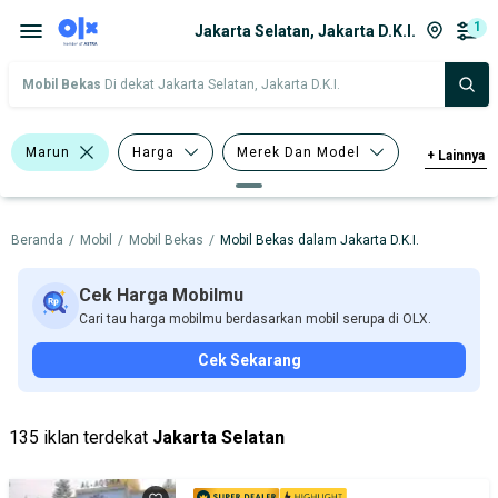
1
Jakarta Selatan, Jakarta D.K.I.
Mobil Bekas
Di dekat Jakarta Selatan, Jakarta D.K.I.
Marun
Harga
Merek Dan Model
+
Lainnya
Tahun
Tipe Bodi
Beranda
/
Mobil
/
Mobil Bekas
/
Mobil Bekas dalam Jakarta D.K.I.
Tipe Membership
Cek Harga Mobilmu
Cari tau harga mobilmu berdasarkan mobil serupa di OLX.
Cek Sekarang
135 iklan terdekat
Jakarta Selatan