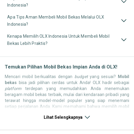
Indonesia?
Apa Tips Aman Membeli Mobil Bekas Melalui OLX
Indonesia?
Kenapa Memilih OLX Indonesia Untuk Membeli Mobil
Bekas Lebih Praktis?
Temukan Pilihan Mobil Bekas Impian Anda di OLX!
Mencari mobil berkualitas dengan
budget
yang sesuai?
Mobil
bekas
bisa jadi pilihan cerdas untuk Anda! OLX hadir sebagai
platform
terdepan yang memudahkan Anda menemukan
beragam mobil bekas terbaik, mulai dari kendaraan pribadi yang
terawat hingga model-model populer yang siap menemani
setiap perjalanan Anda. Kami memahami bahwa memilih mobil
bekas butuh kepercayaan, oleh karena itu OLX menyediakan
Lihat Selengkapnya
ribuan daftar dari penjual terpercaya di seluruh Indonesia.
Jelajahi sekarang dan temukan mobil bekas yang paling sesuai
dengan gaya hidup, kebutuhan, dan
budget
Anda!