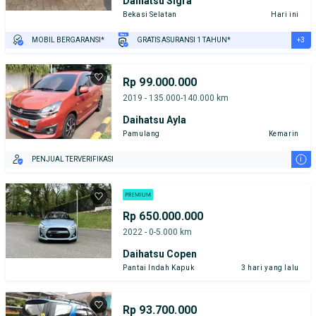
Daihatsu Sigra
Bekasi Selatan
Hari ini
+3
MOBIL BERGARANSI*
GRATIS ASURANSI 1 TAHUN*
TEST DRIVE DARI RUMAH
GRATIS BIAYA JASA PERAWATAN*
PENJUAL TERVERIFIKASI
Rp 99.000.000
2019 - 135.000-140.000 km
Daihatsu Ayla
Pamulang
Kemarin
i
PENJUAL TERVERIFIKASI
Rp 650.000.000
2022 - 0-5.000 km
Daihatsu Copen
Pantai Indah Kapuk
3 hari yang lalu
Rp 93.700.000