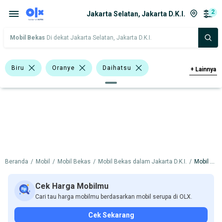
2
Jakarta Selatan, Jakarta D.K.I.
Mobil Bekas
Di dekat Jakarta Selatan, Jakarta D.K.I.
Biru
Oranye
Daihatsu
+
Lainnya
Harga
Merek Dan Model
Tahun
Tipe Bodi
Tipe Membership
Beranda
/
Mobil
/
Mobil Bekas
/
Mobil Bekas dalam Jakarta D.K.I.
/
Mobil Bekas dalam Jakarta Selatan
Cek Harga Mobilmu
Cari tau harga mobilmu berdasarkan mobil serupa di OLX.
Cek Sekarang