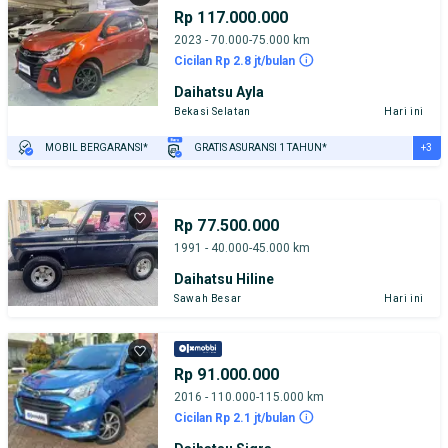
Rp 117.000.000
2023 - 70.000-75.000 km
Cicilan Rp 2.8 jt/bulan
Daihatsu Ayla
Bekasi Selatan
Hari ini
+3
MOBIL BERGARANSI*
GRATIS ASURANSI 1 TAHUN*
TEST DRIVE DARI RUMAH
GRATIS BIAYA JASA PERAWATAN*
PENJUAL TERVERIFIKASI
Rp 77.500.000
1991 - 40.000-45.000 km
Daihatsu Hiline
Sawah Besar
Hari ini
Rp 91.000.000
2016 - 110.000-115.000 km
Cicilan Rp 2.1 jt/bulan