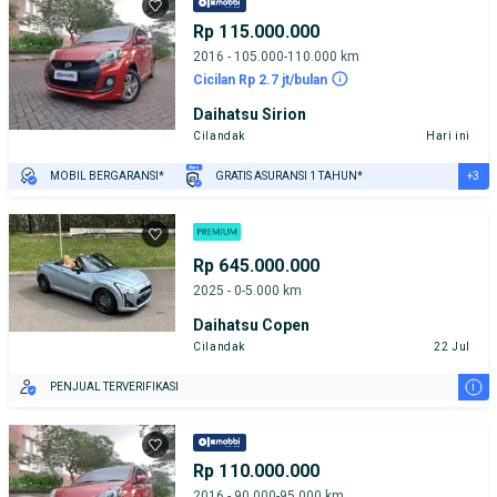
Rp 115.000.000
2016 - 105.000-110.000 km
Cicilan Rp 2.7 jt/bulan
Daihatsu Sirion
Cilandak
Hari ini
+3
MOBIL BERGARANSI*
GRATIS ASURANSI 1 TAHUN*
TEST DRIVE DARI RUMAH
GRATIS BIAYA JASA PERAWATAN*
PENJUAL TERVERIFIKASI
Rp 645.000.000
2025 - 0-5.000 km
Daihatsu Copen
Cilandak
22 Jul
i
PENJUAL TERVERIFIKASI
Rp 110.000.000
2016 - 90.000-95.000 km