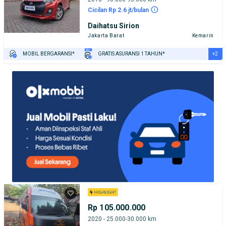
Cicilan Rp 2.6 jt/bulan
Daihatsu Sirion
Jakarta Barat
Kemarin
+2
MOBIL BERGARANSI*
GRATIS ASURANSI 1 TAHUN*
TEST DRIVE DARI RUMAH
GRATIS BIAYA JASA PERAWATAN*
Rp 105.000.000
2020 - 25.000-30.000 km