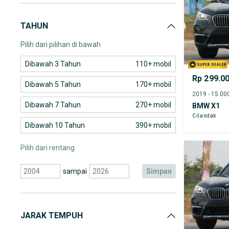
BMW X1
TAHUN
BMW X3
Pilih dari pilihan di bawah
Dibawah 3 Tahun
110+ mobil
Rp 299.0
Dibawah 5 Tahun
170+ mobil
Dibawah 7 Tahun
270+ mobil
BMW X1
Cilandak
Dibawah 10 Tahun
390+ mobil
Pilih dari rentang
sampai
simpan
JARAK TEMPUH