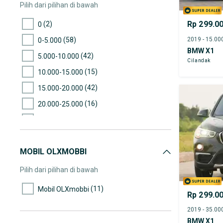
Pilih dari pilihan di bawah
Rp 299.0
(2)
0
(58)
0-5.000
BMW X1
(42)
5.000-10.000
Cilandak
(15)
10.000-15.000
(42)
15.000-20.000
(16)
20.000-25.000
(24)
25.000-30.000
(23)
30.000-35.000
MOBIL OLXMOBBI
(31)
35.000-40.000
(30)
40.000-45.000
Pilih dari pilihan di bawah
(22)
45.000-50.000
(11)
Mobil OLXmobbi
Rp 299.0
(15)
50.000-55.000
(12)
55.000-60.000
BMW X1