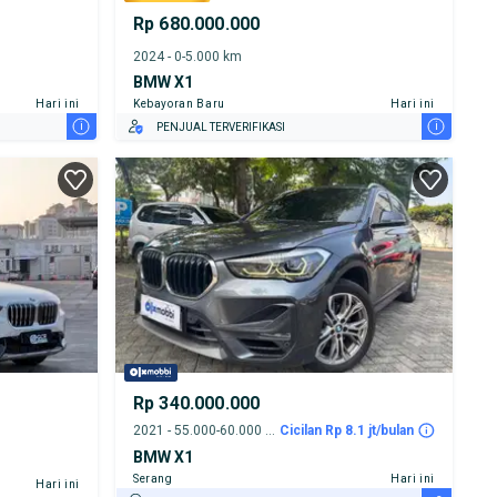
Rp 680.000.000
2024 - 0-5.000 km
BMW X1
Hari ini
Kebayoran Baru
Hari ini
i
i
PENJUAL TERVERIFIKASI
Rp 340.000.000
2021 - 55.000-60.000 km
Cicilan Rp 8.1 jt/bulan
BMW X1
Serang
Hari ini
Hari ini