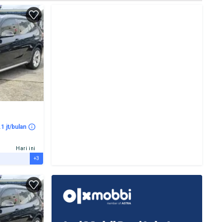
.1 jt/bulan
Hari ini
+3