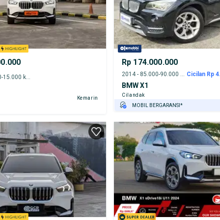
00.000
Rp 174.000.000
2014 - 85.000-90.000 km
Cicilan Rp 4
2023 - 10.000-15.000 km
BMW X1
Cilandak
Kemarin
MOBIL BERGARANSI*
GRATIS ASURANSI 1 TAHUN*
TEST DRIVE DARI RUMAH
GRATIS BIAYA JASA PERAWATAN*
PENJUAL TERVERIFIKASI