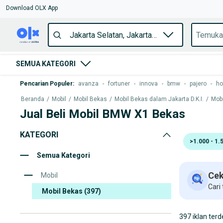
Download OLX App
SEMUA KATEGORI
Pencarian Populer
:
avanza
-
fortuner
-
innova
-
bmw
-
pajero
-
ho
Beranda
/
Mobil
/
Mobil Bekas
/
Mobil Bekas dalam Jakarta D.K.I.
/
Mobi
Jual Beli Mobil BMW X1 Bekas
KATEGORI
>1.000 - 1.
Semua Kategori
Cek
Mobil
Cari
Mobil Bekas
(397)
397 iklan terd