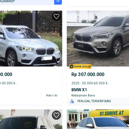
+4
RGARANSI*
URANSI 1 TAHUN*
E DARI RUMAH
AYA JASA PERAWATAN*
ERVERIFIKASI
00.000
Rp 307.000.000
2019 - 25.000-30.000 km
2020 - 55.000-60.000 km
BMW X1
Hari ini
Kebayoran Baru
PENJUAL TERVERIFIKASI