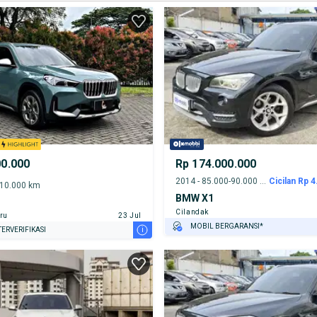
00.000
Rp 174.000.000
2014 - 85.000-90.000 km
Cicilan Rp 4
-10.000 km
BMW X1
Cilandak
ru
23 Jul
MOBIL BERGARANSI*
i
ERVERIFIKASI
GRATIS ASURANSI 1 TAHUN*
TEST DRIVE DARI RUMAH
GRATIS BIAYA JASA PERAWATAN*