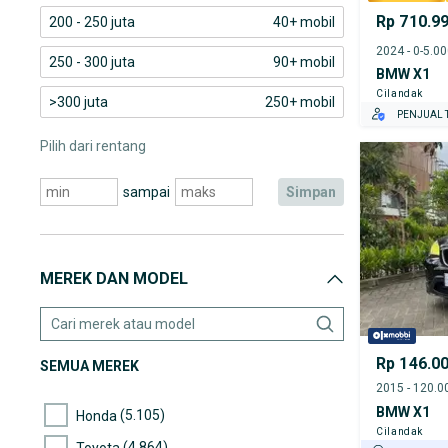
Rp 710.9
200 - 250 juta
40+ mobil
2024 - 0-5.0
250 - 300 juta
90+ mobil
BMW X1
Cilandak
>300 juta
250+ mobil
PENJUAL T
Pilih dari rentang
sampai
simpan
MEREK DAN MODEL
Rp 146.0
SEMUA MEREK
BMW X1
(5.105)
Honda
Cilandak
(4.864)
Toyota