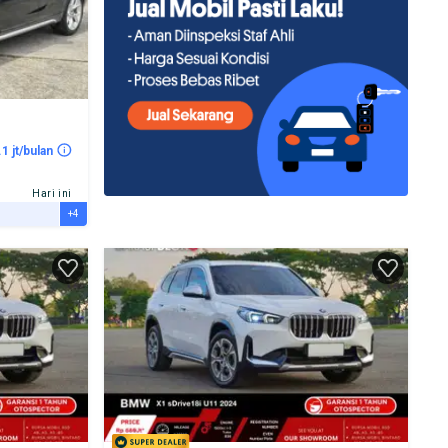
.1 jt/bulan
Hari ini
+4