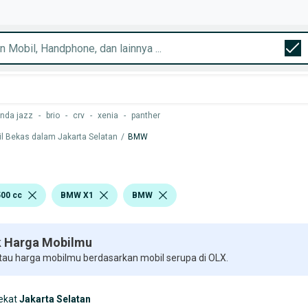
nda jazz
-
brio
-
crv
-
xenia
-
panther
l Bekas dalam Jakarta Selatan
/
BMW
500 cc
BMW X1
BMW
 Harga Mobilmu
 tau harga mobilmu berdasarkan mobil serupa di OLX.
ekat
Jakarta Selatan