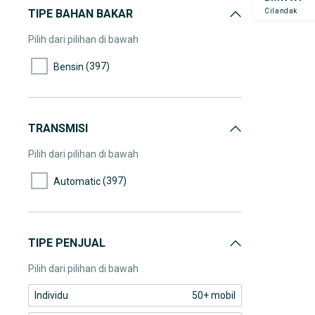
(9)
60.000-65.000
TIPE BAHAN BAKAR
Cilandak
(13)
65.000-70.000
Pilih dari pilihan di bawah
(13)
70.000-75.000
(397)
Bensin
(1)
75.000-80.000
(1)
80.000-85.000
(8)
85.000-90.000
TRANSMISI
(12)
90.000-95.000
Pilih dari pilihan di bawah
(1)
95.000-100.000
(397)
Automatic
(2)
100.000-105.000
(1)
105.000-110.000
(1)
110.000-115.000
TIPE PENJUAL
(1)
115.000-120.000
Pilih dari pilihan di bawah
(2)
120.000-125.000
Individu
50+ mobil