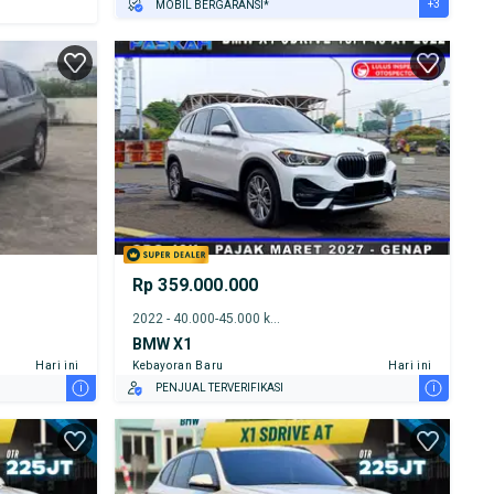
+3
MOBIL BERGARANSI*
GRATIS ASURANSI 1 TAHUN*
TEST DRIVE DARI RUMAH
GRATIS BIAYA JASA PERAWATAN*
Rp 359.000.000
2022 - 40.000-45.000 km
BMW X1
Hari ini
Kebayoran Baru
Hari ini
i
i
PENJUAL TERVERIFIKASI