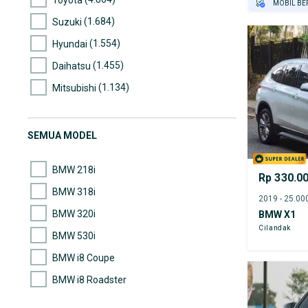
MOBIL BE
GRATIS AS
(1.684)
Suzuki
TEST DRIV
(1.554)
Hyundai
GRATIS BI
(1.455)
Daihatsu
PENJUAL T
(1.134)
Mitsubishi
(877)
Nissan
(633)
Wuling
SEMUA MODEL
(572)
Mazda
BMW 218i
Rp 330.0
BMW 318i
BMW 320i
BMW X1
Cilandak
BMW 530i
BMW i8 Coupe
BMW i8 Roadster
BMW M3