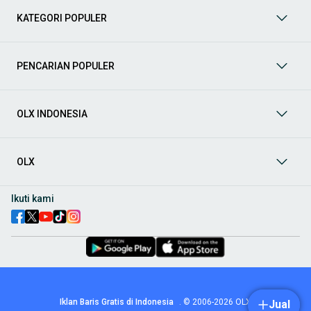
berbagai jenis mobil baru maupun bekas dengan kondisi
KATEGORI POPULER
prima dan riwayat yang jelas. Mulai dari Honda, Toyota,
Suzuki, hingga Mitsubishi, tersedia berbagai model MPV, SUV,
Sedan, dan lainnya.
PENCARIAN POPULER
Aksesoris Mobil
: Lengkapi tampilan dan fungsionalitas mobil
Anda dengan
aksesoris mobil
terbaik dari OLX! Temukan
beragam pilihan produk berkualitas tinggi, mulai dari
aksesoris interior seperti sarung jok dan karpet, hingga
OLX INDONESIA
aksesoris eksterior seperti
body kit
dan
roof rack
.
Audio Mobil
: Nikmati perjalanan Anda dengan pengalaman
audio terbaik bersama
audio mobil
dari OLX! Tersedia
OLX
berbagai pilihan
head unit
, speaker, amplifier, subwoofer,
hingga instalasi audio profesional. Cocok untuk Anda yang
ingin meningkatkan kualitas suara dalam kabin
mobil
,
Ikuti kami
menjadikan setiap perjalanan lebih menyenangkan.
Spare Part Mobil
: Jaga performa
mobil
Anda dengan
spare
part mobil
original dan berkualitas dari OLX! Temukan
berbagai komponen penting mulai dari filter oli, kampas rem,
busi, hingga komponen mesin lainnya.
Velg dan Ban Mobil
: Tingkatkan keamanan dan penampilan
mobil
Anda dengan pilihan
velg dan ban mobil
terbaik di
Iklan Baris Gratis di Indonesia
.
© 2006-2026
OLX
Jual
OLX! Tersedia berbagai ukuran dan desain velg, serta