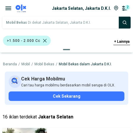
2
Jakarta Selatan, Jakarta D.K.I.
Mobil Bekas
Di dekat Jakarta Selatan, Jakarta D.K.I.
>1.500 - 2.000 Cc
+
Lainnya
Bursa Mobil Permata Hijau
Beranda
/
Mobil
/
Mobil Bekas
/
Mobil Bekas dalam Jakarta D.K.I.
Harga
Merek Dan Model
Tahun
Tipe Bodi
Tipe Membership
Cek Harga Mobilmu
Cari tau harga mobilmu berdasarkan mobil serupa di OLX.
Cek Sekarang
16 iklan terdekat
Jakarta Selatan