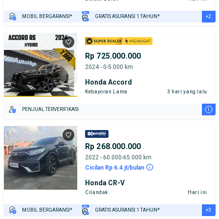
+2
MOBIL BERGARANSI*
GRATIS ASURANSI 1 TAHUN*
TEST DRIVE DARI RUMAH
GRATIS BIAYA JASA PERAWATAN*
Rp 725.000.000
2024 - 0-5.000 km
Honda Accord
Kebayoran Lama
3 hari yang lalu
i
PENJUAL TERVERIFIKASI
Rp 268.000.000
2022 - 60.000-65.000 km
Cicilan Rp 6.4 jt/bulan
Honda CR-V
Cilandak
Hari ini
+3
MOBIL BERGARANSI*
GRATIS ASURANSI 1 TAHUN*