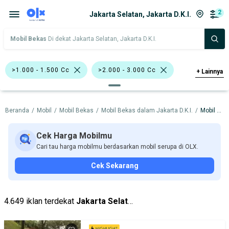
2
Jakarta Selatan, Jakarta D.K.I.
Mobil Bekas
Di dekat Jakarta Selatan, Jakarta D.K.I.
>1.000 - 1.500 Cc
>2.000 - 3.000 Cc
+
Lainnya
Honda
Beranda
/
Mobil
/
Mobil Bekas
/
Mobil Bekas dalam Jakarta D.K.I.
/
Mobil Bekas dalam Jakarta Selatan
Harga
Merek Dan Model
Tahun
Tipe Bodi
Tipe Membership
Cek Harga Mobilmu
Cari tau harga mobilmu berdasarkan mobil serupa di OLX.
Cek Sekarang
4.649 iklan terdekat
Jakarta Selatan