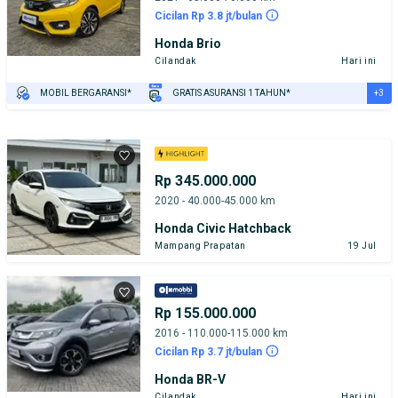
Cicilan Rp 3.8 jt/bulan
Honda Brio
Cilandak
Hari ini
+3
MOBIL BERGARANSI*
GRATIS ASURANSI 1 TAHUN*
TEST DRIVE DARI RUMAH
GRATIS BIAYA JASA PERAWATAN*
PENJUAL TERVERIFIKASI
Rp 345.000.000
2020 - 40.000-45.000 km
Honda Civic Hatchback
Mampang Prapatan
19 Jul
Rp 155.000.000
2016 - 110.000-115.000 km
Cicilan Rp 3.7 jt/bulan
Honda BR-V
Cilandak
Hari ini