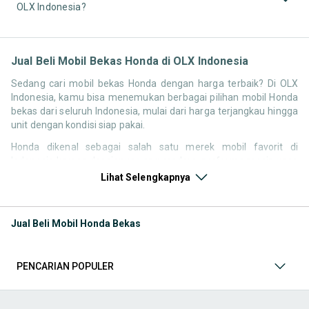
OLX Indonesia?
Jual Beli Mobil Bekas Honda di OLX Indonesia
Sedang cari mobil bekas Honda dengan harga terbaik? Di OLX
Indonesia, kamu bisa menemukan berbagai pilihan mobil Honda
bekas dari seluruh Indonesia, mulai dari harga terjangkau hingga
unit dengan kondisi siap pakai.
Honda dikenal sebagai salah satu merek mobil favorit di
Indonesia karena desainnya yang modern, performa mesin yang
responsif, serta kenyamanan berkendara. Tidak heran jika
Lihat Selengkapnya
pencarian seperti mobil bekas Honda, harga Honda bekas, atau
Honda second terbaik terus tinggi setiap waktu.
Jual Beli Mobil Honda Bekas
Melalui halaman ini, kamu bisa langsung membandingkan
berbagai listing mobil bekas Honda berdasarkan harga, tahun,
lokasi, hingga tipe kendaraan tanpa perlu berpindah platform.
PENCARIAN POPULER
Model Mobil Bekas Honda yang Paling Banyak Dicari