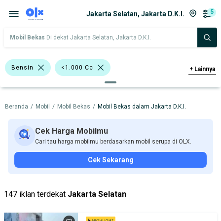
5
Jakarta Selatan, Jakarta D.K.I.
Mobil Bekas
Di dekat Jakarta Selatan, Jakarta D.K.I.
Bensin
<1.000 Cc
+
Lainnya
>1.000 - 1.500 Cc
>1.500 - 2.000 Cc
Beranda
/
Mobil
/
Mobil Bekas
/
Mobil Bekas dalam Jakarta D.K.I.
Bursa Mobil WTC Mangga Dua
Bursa Blok M Mall
Cek Harga Mobilmu
Cari tau harga mobilmu berdasarkan mobil serupa di OLX.
Bursa Taman Palem Cengkareng
Cek Sekarang
Daihatsu Xenia
Nissan X-Trail
BMW
Daihatsu
Nissan
147 iklan terdekat
Jakarta Selatan
Harga
Merek Dan Model
Tahun