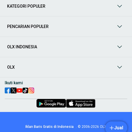
berbagai jenis mobil baru maupun bekas dengan kondisi
KATEGORI POPULER
prima dan riwayat yang jelas. Mulai dari Honda, Toyota,
Suzuki, hingga Mitsubishi, tersedia berbagai model MPV, SUV,
Sedan, dan lainnya.
PENCARIAN POPULER
Aksesoris Mobil
: Lengkapi tampilan dan fungsionalitas mobil
Anda dengan
aksesoris mobil
terbaik dari OLX! Temukan
beragam pilihan produk berkualitas tinggi, mulai dari
aksesoris interior seperti sarung jok dan karpet, hingga
OLX INDONESIA
aksesoris eksterior seperti
body kit
dan
roof rack
.
Audio Mobil
: Nikmati perjalanan Anda dengan pengalaman
audio terbaik bersama
audio mobil
dari OLX! Tersedia
OLX
berbagai pilihan
head unit
, speaker, amplifier, subwoofer,
hingga instalasi audio profesional. Cocok untuk Anda yang
ingin meningkatkan kualitas suara dalam kabin
mobil
,
Ikuti kami
menjadikan setiap perjalanan lebih menyenangkan.
Spare Part Mobil
: Jaga performa
mobil
Anda dengan
spare
part mobil
original dan berkualitas dari OLX! Temukan
berbagai komponen penting mulai dari filter oli, kampas rem,
busi, hingga komponen mesin lainnya.
Velg dan Ban Mobil
: Tingkatkan keamanan dan penampilan
mobil
Anda dengan pilihan
velg dan ban mobil
terbaik di
Iklan Baris Gratis di Indonesia
.
© 2006-2026
OLX
Jual
OLX! Tersedia berbagai ukuran dan desain velg, serta