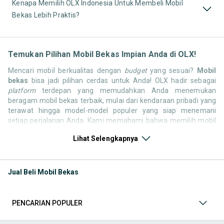
Kenapa Memilih OLX Indonesia Untuk Membeli Mobil
Bekas Lebih Praktis?
Temukan Pilihan Mobil Bekas Impian Anda di OLX!
Mencari mobil berkualitas dengan
budget
yang sesuai?
Mobil
bekas
bisa jadi pilihan cerdas untuk Anda! OLX hadir sebagai
platform
terdepan yang memudahkan Anda menemukan
beragam mobil bekas terbaik, mulai dari kendaraan pribadi yang
terawat hingga model-model populer yang siap menemani
setiap perjalanan Anda. Kami memahami bahwa memilih mobil
bekas butuh kepercayaan, oleh karena itu OLX menyediakan
Lihat Selengkapnya
ribuan daftar dari penjual terpercaya di seluruh Indonesia.
Jelajahi sekarang dan temukan mobil bekas yang paling sesuai
dengan gaya hidup, kebutuhan, dan
budget
Anda!
Jual Beli Mobil Bekas
Memilih
mobil bekas
yang tepat tentu bukan perkara mudah.
Apakah Anda mencari mobil keluarga yang luas, SUV yang
tangguh untuk petualangan, sedan yang elegan untuk tampilan
PENCARIAN POPULER
berkelas, atau mobil kota yang irit dan lincah? Di OLX, Anda akan
menemukan berbagai pilihan mobil bekas dari berbagai merek