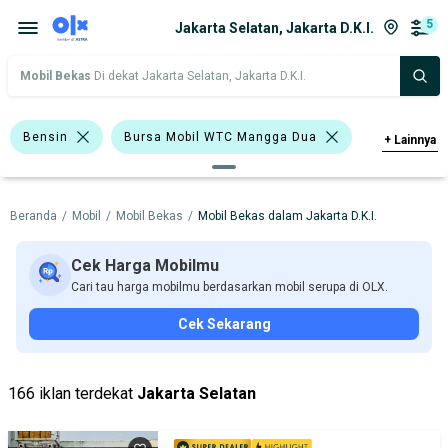
5
Jakarta Selatan, Jakarta D.K.I.
Mobil Bekas
Di dekat Jakarta Selatan, Jakarta D.K.I.
Bensin
Bursa Mobil WTC Mangga Dua
+
Lainnya
Bursa Blok M Mall
Beranda
/
Mobil
/
Mobil Bekas
/
Mobil Bekas dalam Jakarta D.K.I.
Bursa Taman Palem Cengkareng
<1.000 Cc
>1.000 - 1.500 Cc
Cek Harga Mobilmu
Cari tau harga mobilmu berdasarkan mobil serupa di OLX.
>1.500 - 2.000 Cc
Daihatsu Xenia
Cek Sekarang
Nissan X-Trail
Daihatsu
Mercedes-Benz
Nissan
166 iklan terdekat
Jakarta Selatan
Harga
Merek Dan Model
Tahun