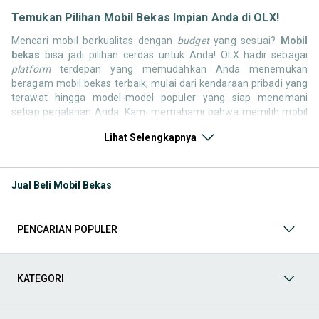
Temukan Pilihan Mobil Bekas Impian Anda di OLX!
Mencari mobil berkualitas dengan
budget
yang sesuai?
Mobil
bekas
bisa jadi pilihan cerdas untuk Anda! OLX hadir sebagai
platform
terdepan yang memudahkan Anda menemukan
beragam mobil bekas terbaik, mulai dari kendaraan pribadi yang
terawat hingga model-model populer yang siap menemani
setiap perjalanan Anda. Kami memahami bahwa memilih mobil
bekas butuh kepercayaan, oleh karena itu OLX menyediakan
Lihat Selengkapnya
ribuan daftar dari penjual terpercaya di seluruh Indonesia.
Jelajahi sekarang dan temukan mobil bekas yang paling sesuai
dengan gaya hidup, kebutuhan, dan
budget
Anda!
Jual Beli Mobil Bekas
Memilih
mobil bekas
yang tepat tentu bukan perkara mudah.
Apakah Anda mencari mobil keluarga yang luas, SUV yang
tangguh untuk petualangan, sedan yang elegan untuk tampilan
PENCARIAN POPULER
berkelas, atau mobil kota yang irit dan lincah? Di OLX, Anda akan
menemukan berbagai pilihan mobil bekas dari berbagai merek
dan tipe. Kami hadir untuk memastikan pengalaman jual beli
mobil bekas Anda berjalan lancar, efisien, dan menyenangkan.
KATEGORI
Yuk, lihat berbagai penawaran mobil bekas yang bisa
mendukung mobilitas Anda sekarang juga! Berikut adalah