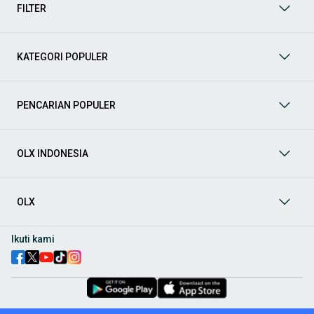
kategori lainnya yang bisa Anda temukan:
FILTER
Mobil
: Temukan berbagai pilihan mobil berkualitas dan
terpercaya di OLX! Dapatkan penawaran terbaik untuk
berbagai jenis mobil baru maupun bekas dengan kondisi
KATEGORI POPULER
prima dan riwayat yang jelas. Mulai dari Honda, Toyota,
Suzuki, hingga Mitsubishi, tersedia berbagai model MPV, SUV,
Sedan, dan lainnya.
PENCARIAN POPULER
Aksesoris Mobil
: Lengkapi tampilan dan fungsionalitas mobil
Anda dengan
aksesoris mobil
terbaik dari OLX! Temukan
beragam pilihan produk berkualitas tinggi, mulai dari
aksesoris interior seperti sarung jok dan karpet, hingga
OLX INDONESIA
aksesoris eksterior seperti
body kit
dan
roof rack
.
Audio Mobil
: Nikmati perjalanan Anda dengan pengalaman
audio terbaik bersama
audio mobil
dari OLX! Tersedia
OLX
berbagai pilihan
head unit
, speaker, amplifier, subwoofer,
hingga instalasi audio profesional. Cocok untuk Anda yang
ingin meningkatkan kualitas suara dalam kabin
mobil
,
Ikuti kami
menjadikan setiap perjalanan lebih menyenangkan.
Spare Part Mobil
: Jaga performa
mobil
Anda dengan
spare
part mobil
original dan berkualitas dari OLX! Temukan
berbagai komponen penting mulai dari filter oli, kampas rem,
busi, hingga komponen mesin lainnya.