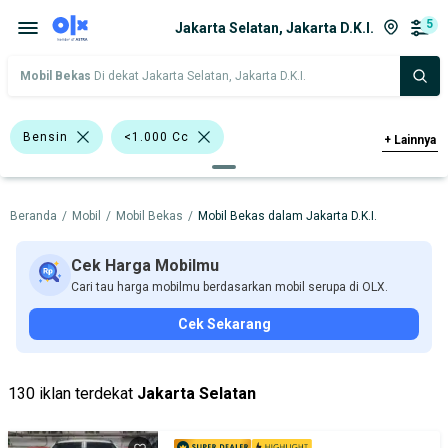
5
Jakarta Selatan, Jakarta D.K.I.
Mobil Bekas
Di dekat Jakarta Selatan, Jakarta D.K.I.
Bensin
<1.000 Cc
+
Lainnya
>1.000 - 1.500 Cc
>1.500 - 2.000 Cc
Beranda
/
Mobil
/
Mobil Bekas
/
Mobil Bekas dalam Jakarta D.K.I.
Bursa Mobil WTC Mangga Dua
Bursa Blok M Mall
Cek Harga Mobilmu
Cari tau harga mobilmu berdasarkan mobil serupa di OLX.
Bursa Taman Palem Cengkareng
Cek Sekarang
Daihatsu Xenia
Nissan X-Trail
Daihatsu
Mitsubishi
Nissan
130 iklan terdekat
Jakarta Selatan
Harga
Merek Dan Model
Tahun