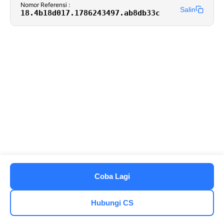
Nomor Referensi :
Salin
18.4b18d017.1786243497.ab8db33c
Coba Lagi
Hubungi CS