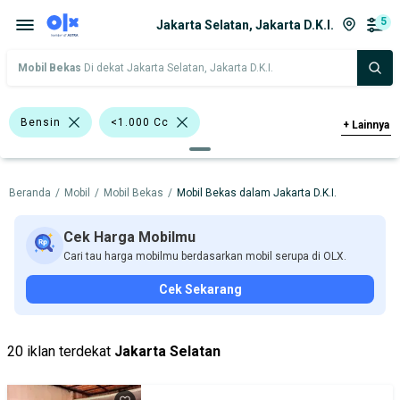
5
Jakarta Selatan, Jakarta D.K.I.
Mobil Bekas
Di dekat Jakarta Selatan, Jakarta D.K.I.
Bensin
<1.000 Cc
+
Lainnya
>1.000 - 1.500 Cc
>1.500 - 2.000 Cc
Beranda
/
Mobil
/
Mobil Bekas
/
Mobil Bekas dalam Jakarta D.K.I.
Bursa Mobil WTC Mangga Dua
Bursa Blok M Mall
Cek Harga Mobilmu
Cari tau harga mobilmu berdasarkan mobil serupa di OLX.
Bursa AXC Summarecon Bekasi
Cek Sekarang
Bursa Taman Palem Cengkareng
Daihatsu Xenia
Nissan X-Trail
20 iklan terdekat
Jakarta Selatan
Daihatsu
Nissan