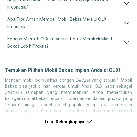
Indonesia?
Apa Tips Aman Membeli Mobil Bekas Melalui OLX
Indonesia?
Kenapa Memilih OLX Indonesia Untuk Membeli Mobil
Bekas Lebih Praktis?
Temukan Pilihan Mobil Bekas Impian Anda di OLX!
Mencari mobil berkualitas dengan
budget
yang sesuai?
Mobil
bekas
bisa jadi pilihan cerdas untuk Anda! OLX hadir sebagai
platform
terdepan yang memudahkan Anda menemukan
beragam mobil bekas terbaik, mulai dari kendaraan pribadi yang
terawat hingga model-model populer yang siap menemani
setiap perjalanan Anda. Kami memahami bahwa memilih mobil
bekas butuh kepercayaan, oleh karena itu OLX menyediakan
Lihat Selengkapnya
ribuan daftar dari penjual terpercaya di seluruh Indonesia.
Jelajahi sekarang dan temukan mobil bekas yang paling sesuai
dengan gaya hidup, kebutuhan, dan
budget
Anda!