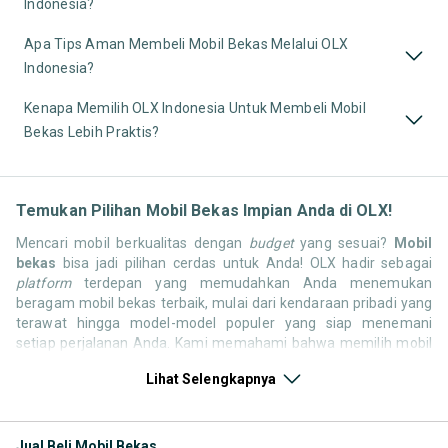
Indonesia?
Apa Tips Aman Membeli Mobil Bekas Melalui OLX
Indonesia?
Kenapa Memilih OLX Indonesia Untuk Membeli Mobil
Bekas Lebih Praktis?
Temukan Pilihan Mobil Bekas Impian Anda di OLX!
Mencari mobil berkualitas dengan
budget
yang sesuai?
Mobil
bekas
bisa jadi pilihan cerdas untuk Anda! OLX hadir sebagai
platform
terdepan yang memudahkan Anda menemukan
beragam mobil bekas terbaik, mulai dari kendaraan pribadi yang
terawat hingga model-model populer yang siap menemani
setiap perjalanan Anda. Kami memahami bahwa memilih mobil
bekas butuh kepercayaan, oleh karena itu OLX menyediakan
Lihat Selengkapnya
ribuan daftar dari penjual terpercaya di seluruh Indonesia.
Jelajahi sekarang dan temukan mobil bekas yang paling sesuai
dengan gaya hidup, kebutuhan, dan
budget
Anda!
Jual Beli Mobil Bekas