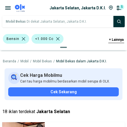
5
Jakarta Selatan, Jakarta D.K.I.
Mobil Bekas
Di dekat Jakarta Selatan, Jakarta D.K.I.
Bensin
<1.000 Cc
+
Lainnya
>1.000 - 1.500 Cc
>1.500 - 2.000 Cc
Beranda
/
Mobil
/
Mobil Bekas
/
Mobil Bekas dalam Jakarta D.K.I.
Bursa Mobil WTC Mangga Dua
Bursa Blok M Mall
Cek Harga Mobilmu
Cari tau harga mobilmu berdasarkan mobil serupa di OLX.
Bursa Taman Palem Cengkareng
Cek Sekarang
Bursa Citra Cikupa
Daihatsu Xenia
Nissan X-Trail
Daihatsu
Nissan
18 iklan terdekat
Jakarta Selatan
Harga
Merek Dan Model
Tahun