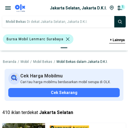
1
Jakarta Selatan, Jakarta D.K.I.
Mobil Bekas
Di dekat Jakarta Selatan, Jakarta D.K.I.
Bursa Mobil Lenmarc Surabaya
+
Lainnya
Bursa AXC Summarecon Bekasi
Beranda
/
Mobil
/
Mobil Bekas
/
Mobil Bekas dalam Jakarta D.K.I.
Harga
Merek Dan Model
Tahun
Tipe Bodi
Tipe Membership
Cek Harga Mobilmu
Cari tau harga mobilmu berdasarkan mobil serupa di OLX.
Cek Sekarang
410 iklan terdekat
Jakarta Selatan