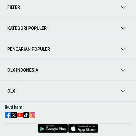
kategori lainnya yang bisa Anda temukan:
FILTER
Mobil
: Temukan berbagai pilihan mobil berkualitas dan
terpercaya di OLX! Dapatkan penawaran terbaik untuk
berbagai jenis mobil baru maupun bekas dengan kondisi
KATEGORI POPULER
prima dan riwayat yang jelas. Mulai dari Honda, Toyota,
Suzuki, hingga Mitsubishi, tersedia berbagai model MPV, SUV,
Sedan, dan lainnya.
PENCARIAN POPULER
Aksesoris Mobil
: Lengkapi tampilan dan fungsionalitas mobil
Anda dengan
aksesoris mobil
terbaik dari OLX! Temukan
beragam pilihan produk berkualitas tinggi, mulai dari
aksesoris interior seperti sarung jok dan karpet, hingga
OLX INDONESIA
aksesoris eksterior seperti
body kit
dan
roof rack
.
Audio Mobil
: Nikmati perjalanan Anda dengan pengalaman
audio terbaik bersama
audio mobil
dari OLX! Tersedia
OLX
berbagai pilihan
head unit
, speaker, amplifier, subwoofer,
hingga instalasi audio profesional. Cocok untuk Anda yang
ingin meningkatkan kualitas suara dalam kabin
mobil
,
Ikuti kami
menjadikan setiap perjalanan lebih menyenangkan.
Spare Part Mobil
: Jaga performa
mobil
Anda dengan
spare
part mobil
original dan berkualitas dari OLX! Temukan
berbagai komponen penting mulai dari filter oli, kampas rem,
busi, hingga komponen mesin lainnya.