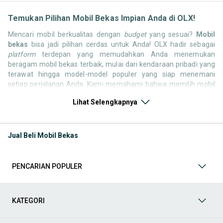
Temukan Pilihan Mobil Bekas Impian Anda di OLX!
Mencari mobil berkualitas dengan
budget
yang sesuai?
Mobil
bekas
bisa jadi pilihan cerdas untuk Anda! OLX hadir sebagai
platform
terdepan yang memudahkan Anda menemukan
beragam mobil bekas terbaik, mulai dari kendaraan pribadi yang
terawat hingga model-model populer yang siap menemani
setiap perjalanan Anda. Kami memahami bahwa memilih mobil
bekas butuh kepercayaan, oleh karena itu OLX menyediakan
Lihat Selengkapnya
ribuan daftar dari penjual terpercaya di seluruh Indonesia.
Jelajahi sekarang dan temukan mobil bekas yang paling sesuai
dengan gaya hidup, kebutuhan, dan
budget
Anda!
Jual Beli Mobil Bekas
Memilih
mobil bekas
yang tepat tentu bukan perkara mudah.
Apakah Anda mencari mobil keluarga yang luas, SUV yang
tangguh untuk petualangan, sedan yang elegan untuk tampilan
PENCARIAN POPULER
berkelas, atau mobil kota yang irit dan lincah? Di OLX, Anda akan
menemukan berbagai pilihan mobil bekas dari berbagai merek
dan tipe. Kami hadir untuk memastikan pengalaman jual beli
mobil bekas Anda berjalan lancar, efisien, dan menyenangkan.
KATEGORI
Yuk, lihat berbagai penawaran mobil bekas yang bisa
mendukung mobilitas Anda sekarang juga! Berikut adalah