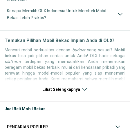
Kenapa Memilih OLX Indonesia Untuk Membeli Mobil
Bekas Lebih Praktis?
Temukan Pilihan Mobil Bekas Impian Anda di OLX!
Mencari mobil berkualitas dengan
budget
yang sesuai?
Mobil
bekas
bisa jadi pilihan cerdas untuk Anda! OLX hadir sebagai
platform
terdepan yang memudahkan Anda menemukan
beragam mobil bekas terbaik, mulai dari kendaraan pribadi yang
terawat hingga model-model populer yang siap menemani
setiap perjalanan Anda. Kami memahami bahwa memilih mobil
bekas butuh kepercayaan, oleh karena itu OLX menyediakan
Lihat Selengkapnya
ribuan daftar dari penjual terpercaya di seluruh Indonesia.
Jelajahi sekarang dan temukan mobil bekas yang paling sesuai
dengan gaya hidup, kebutuhan, dan
budget
Anda!
Jual Beli Mobil Bekas
Memilih
mobil bekas
yang tepat tentu bukan perkara mudah.
Apakah Anda mencari mobil keluarga yang luas, SUV yang
tangguh untuk petualangan, sedan yang elegan untuk tampilan
PENCARIAN POPULER
berkelas, atau mobil kota yang irit dan lincah? Di OLX, Anda akan