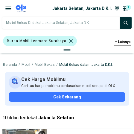
1
Jakarta Selatan, Jakarta D.K.I.
Mobil Bekas
Di dekat Jakarta Selatan, Jakarta D.K.I.
Bursa Mobil Lenmarc Surabaya
+
Lainnya
Bursa Mobil Tritura
Beranda
/
Mobil
/
Mobil Bekas
/
Mobil Bekas dalam Jakarta D.K.I.
Harga
Merek Dan Model
Tahun
Tipe Bodi
Tipe Membership
Cek Harga Mobilmu
Cari tau harga mobilmu berdasarkan mobil serupa di OLX.
Cek Sekarang
10 iklan terdekat
Jakarta Selatan