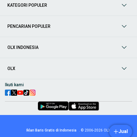
berbagai jenis mobil baru maupun bekas dengan kondisi
KATEGORI POPULER
prima dan riwayat yang jelas. Mulai dari Honda, Toyota,
Suzuki, hingga Mitsubishi, tersedia berbagai model MPV, SUV,
Sedan, dan lainnya.
PENCARIAN POPULER
Aksesoris Mobil
: Lengkapi tampilan dan fungsionalitas mobil
Anda dengan
aksesoris mobil
terbaik dari OLX! Temukan
beragam pilihan produk berkualitas tinggi, mulai dari
aksesoris interior seperti sarung jok dan karpet, hingga
OLX INDONESIA
aksesoris eksterior seperti
body kit
dan
roof rack
.
Audio Mobil
: Nikmati perjalanan Anda dengan pengalaman
audio terbaik bersama
audio mobil
dari OLX! Tersedia
OLX
berbagai pilihan
head unit
, speaker, amplifier, subwoofer,
hingga instalasi audio profesional. Cocok untuk Anda yang
ingin meningkatkan kualitas suara dalam kabin
mobil
,
Ikuti kami
menjadikan setiap perjalanan lebih menyenangkan.
Spare Part Mobil
: Jaga performa
mobil
Anda dengan
spare
part mobil
original dan berkualitas dari OLX! Temukan
berbagai komponen penting mulai dari filter oli, kampas rem,
busi, hingga komponen mesin lainnya.
Velg dan Ban Mobil
: Tingkatkan keamanan dan penampilan
mobil
Anda dengan pilihan
velg dan ban mobil
terbaik di
Iklan Baris Gratis di Indonesia
.
© 2006-2026
OLX
Jual
OLX! Tersedia berbagai ukuran dan desain velg, serta