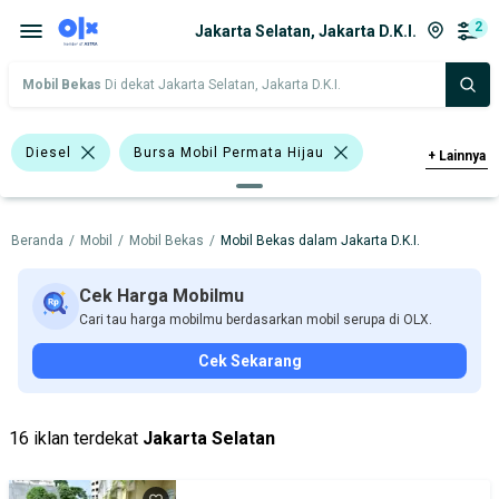
2
Jakarta Selatan, Jakarta D.K.I.
Mobil Bekas
Di dekat Jakarta Selatan, Jakarta D.K.I.
Diesel
Bursa Mobil Permata Hijau
+
Lainnya
Harga
Merek Dan Model
Tahun
Beranda
/
Mobil
/
Mobil Bekas
/
Mobil Bekas dalam Jakarta D.K.I.
Tipe Bodi
Tipe Membership
Cek Harga Mobilmu
Cari tau harga mobilmu berdasarkan mobil serupa di OLX.
Cek Sekarang
16 iklan terdekat
Jakarta Selatan