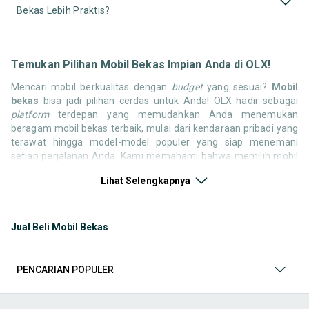
Bekas Lebih Praktis?
Temukan Pilihan Mobil Bekas Impian Anda di OLX!
Mencari mobil berkualitas dengan
budget
yang sesuai?
Mobil
bekas
bisa jadi pilihan cerdas untuk Anda! OLX hadir sebagai
platform
terdepan yang memudahkan Anda menemukan
beragam mobil bekas terbaik, mulai dari kendaraan pribadi yang
terawat hingga model-model populer yang siap menemani
setiap perjalanan Anda. Kami memahami bahwa memilih mobil
bekas butuh kepercayaan, oleh karena itu OLX menyediakan
Lihat Selengkapnya
ribuan daftar dari penjual terpercaya di seluruh Indonesia.
Jelajahi sekarang dan temukan mobil bekas yang paling sesuai
dengan gaya hidup, kebutuhan, dan
budget
Anda!
Jual Beli Mobil Bekas
Memilih
mobil bekas
yang tepat tentu bukan perkara mudah.
Apakah Anda mencari mobil keluarga yang luas, SUV yang
tangguh untuk petualangan, sedan yang elegan untuk tampilan
PENCARIAN POPULER
berkelas, atau mobil kota yang irit dan lincah? Di OLX, Anda akan
menemukan berbagai pilihan mobil bekas dari berbagai merek
dan tipe. Kami hadir untuk memastikan pengalaman jual beli