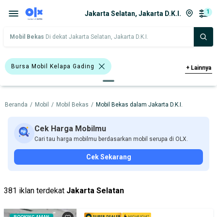
1
Jakarta Selatan, Jakarta D.K.I.
Mobil Bekas
Di dekat Jakarta Selatan, Jakarta D.K.I.
Bursa Mobil Kelapa Gading
+
Lainnya
Bursa Mobil Permata Hijau
Beranda
/
Mobil
/
Mobil Bekas
/
Mobil Bekas dalam Jakarta D.K.I.
Harga
Merek Dan Model
Tahun
Tipe Bodi
Tipe Membership
Cek Harga Mobilmu
Cari tau harga mobilmu berdasarkan mobil serupa di OLX.
Cek Sekarang
381 iklan terdekat
Jakarta Selatan