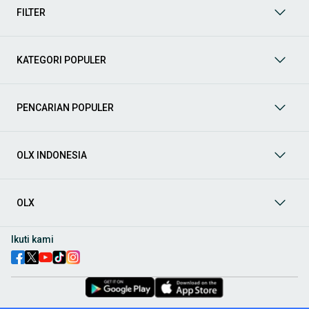
kategori lainnya yang bisa Anda temukan:
FILTER
Mobil
: Temukan berbagai pilihan mobil berkualitas dan
terpercaya di OLX! Dapatkan penawaran terbaik untuk
berbagai jenis mobil baru maupun bekas dengan kondisi
KATEGORI POPULER
prima dan riwayat yang jelas. Mulai dari Honda, Toyota,
Suzuki, hingga Mitsubishi, tersedia berbagai model MPV, SUV,
Sedan, dan lainnya.
PENCARIAN POPULER
Aksesoris Mobil
: Lengkapi tampilan dan fungsionalitas mobil
Anda dengan
aksesoris mobil
terbaik dari OLX! Temukan
beragam pilihan produk berkualitas tinggi, mulai dari
aksesoris interior seperti sarung jok dan karpet, hingga
OLX INDONESIA
aksesoris eksterior seperti
body kit
dan
roof rack
.
Audio Mobil
: Nikmati perjalanan Anda dengan pengalaman
audio terbaik bersama
audio mobil
dari OLX! Tersedia
OLX
berbagai pilihan
head unit
, speaker, amplifier, subwoofer,
hingga instalasi audio profesional. Cocok untuk Anda yang
ingin meningkatkan kualitas suara dalam kabin
mobil
,
Ikuti kami
menjadikan setiap perjalanan lebih menyenangkan.
Spare Part Mobil
: Jaga performa
mobil
Anda dengan
spare
part mobil
original dan berkualitas dari OLX! Temukan
berbagai komponen penting mulai dari filter oli, kampas rem,
busi, hingga komponen mesin lainnya.