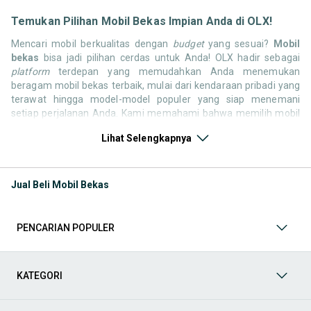
Temukan Pilihan Mobil Bekas Impian Anda di OLX!
Mencari mobil berkualitas dengan
budget
yang sesuai?
Mobil
bekas
bisa jadi pilihan cerdas untuk Anda! OLX hadir sebagai
platform
terdepan yang memudahkan Anda menemukan
beragam mobil bekas terbaik, mulai dari kendaraan pribadi yang
terawat hingga model-model populer yang siap menemani
setiap perjalanan Anda. Kami memahami bahwa memilih mobil
bekas butuh kepercayaan, oleh karena itu OLX menyediakan
Lihat Selengkapnya
ribuan daftar dari penjual terpercaya di seluruh Indonesia.
Jelajahi sekarang dan temukan mobil bekas yang paling sesuai
dengan gaya hidup, kebutuhan, dan
budget
Anda!
Jual Beli Mobil Bekas
Memilih
mobil bekas
yang tepat tentu bukan perkara mudah.
Apakah Anda mencari mobil keluarga yang luas, SUV yang
tangguh untuk petualangan, sedan yang elegan untuk tampilan
PENCARIAN POPULER
berkelas, atau mobil kota yang irit dan lincah? Di OLX, Anda akan
menemukan berbagai pilihan mobil bekas dari berbagai merek
dan tipe. Kami hadir untuk memastikan pengalaman jual beli
mobil bekas Anda berjalan lancar, efisien, dan menyenangkan.
KATEGORI
Yuk, lihat berbagai penawaran mobil bekas yang bisa
mendukung mobilitas Anda sekarang juga! Berikut adalah