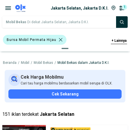
1
Jakarta Selatan, Jakarta D.K.I.
Mobil Bekas
Di dekat Jakarta Selatan, Jakarta D.K.I.
Bursa Mobil Permata Hijau
+
Lainnya
Bursa Carsolutions Solo
Beranda
/
Mobil
/
Mobil Bekas
/
Mobil Bekas dalam Jakarta D.K.I.
Harga
Merek Dan Model
Tahun
Tipe Bodi
Tipe Membership
Cek Harga Mobilmu
Cari tau harga mobilmu berdasarkan mobil serupa di OLX.
Cek Sekarang
151 iklan terdekat
Jakarta Selatan