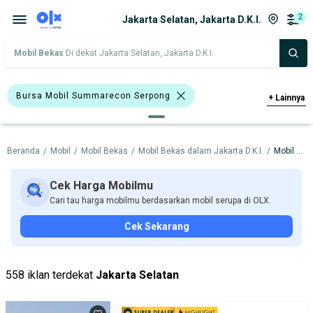
2
Jakarta Selatan, Jakarta D.K.I.
Mobil Bekas
Di dekat Jakarta Selatan, Jakarta D.K.I.
Bursa Mobil Summarecon Serpong
+
Lainnya
Toyota
Beranda
/
Mobil
/
Mobil Bekas
/
Mobil Bekas dalam Jakarta D.K.I.
/
Mobil Bekas dalam Jakarta Selatan
Harga
Merek Dan Model
Tahun
Tipe Bodi
Tipe Membership
Cek Harga Mobilmu
Cari tau harga mobilmu berdasarkan mobil serupa di OLX.
Cek Sekarang
558 iklan terdekat
Jakarta Selatan