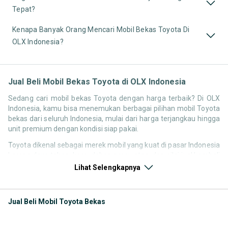
Tepat?
Kenapa Banyak Orang Mencari Mobil Bekas Toyota Di
OLX Indonesia?
Jual Beli Mobil Bekas Toyota di OLX Indonesia
Sedang cari mobil bekas Toyota dengan harga terbaik? Di OLX
Indonesia, kamu bisa menemukan berbagai pilihan mobil Toyota
bekas dari seluruh Indonesia, mulai dari harga terjangkau hingga
unit premium dengan kondisi siap pakai.
Toyota dikenal sebagai merek mobil yang kuat di pasar Indonesia
karena daya tahan, kemudahan perawatan, dan nilai jual kembali
yang stabil. Itu sebabnya pencarian seperti
mobil bekas Toyota
,
Lihat Selengkapnya
harga Toyota bekas
, atau
Toyota second terbaik
terus tinggi
setiap waktu.
Jual Beli Mobil Toyota Bekas
Melalui halaman ini, kamu bisa langsung membandingkan
berbagai listing mobil Toyota bekas berdasarkan harga, tahun,
lokasi, hingga tipe kendaraan tanpa harus berpindah platform.