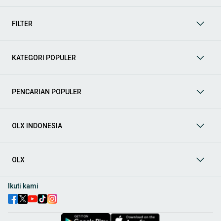
mendukung mobilitas Anda sekarang juga! Berikut adalah
kategori lainnya yang bisa Anda temukan:
FILTER
Mobil
: Temukan berbagai pilihan mobil berkualitas dan
terpercaya di OLX! Dapatkan penawaran terbaik untuk
berbagai jenis mobil baru maupun bekas dengan kondisi
KATEGORI POPULER
prima dan riwayat yang jelas. Mulai dari Honda, Toyota,
Suzuki, hingga Mitsubishi, tersedia berbagai model MPV, SUV,
Sedan, dan lainnya.
PENCARIAN POPULER
Aksesoris Mobil
: Lengkapi tampilan dan fungsionalitas mobil
Anda dengan
aksesoris mobil
terbaik dari OLX! Temukan
beragam pilihan produk berkualitas tinggi, mulai dari
aksesoris interior seperti sarung jok dan karpet, hingga
OLX INDONESIA
aksesoris eksterior seperti
body kit
dan
roof rack
.
Audio Mobil
: Nikmati perjalanan Anda dengan pengalaman
audio terbaik bersama
audio mobil
dari OLX! Tersedia
OLX
berbagai pilihan
head unit
, speaker, amplifier, subwoofer,
hingga instalasi audio profesional. Cocok untuk Anda yang
ingin meningkatkan kualitas suara dalam kabin
mobil
,
Ikuti kami
menjadikan setiap perjalanan lebih menyenangkan.
Spare Part Mobil
: Jaga performa
mobil
Anda dengan
spare
part mobil
original dan berkualitas dari OLX! Temukan