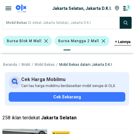
1
Jakarta Selatan, Jakarta D.K.I.
Mobil Bekas
Di dekat Jakarta Selatan, Jakarta D.K.I.
Bursa Blok M Mall
Bursa Mangga 2 Mall
+
Lainnya
Harga
Merek Dan Model
Tahun
Beranda
/
Mobil
/
Mobil Bekas
/
Mobil Bekas dalam Jakarta D.K.I.
Tipe Bodi
Tipe Membership
Cek Harga Mobilmu
Cari tau harga mobilmu berdasarkan mobil serupa di OLX.
Cek Sekarang
258 iklan terdekat
Jakarta Selatan