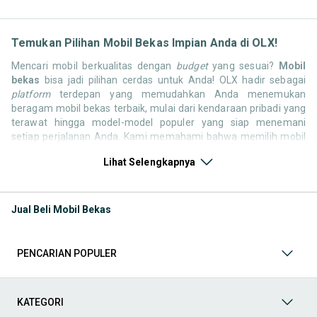
Temukan Pilihan Mobil Bekas Impian Anda di OLX!
Mencari mobil berkualitas dengan
budget
yang sesuai?
Mobil
bekas
bisa jadi pilihan cerdas untuk Anda! OLX hadir sebagai
platform
terdepan yang memudahkan Anda menemukan
beragam mobil bekas terbaik, mulai dari kendaraan pribadi yang
terawat hingga model-model populer yang siap menemani
setiap perjalanan Anda. Kami memahami bahwa memilih mobil
bekas butuh kepercayaan, oleh karena itu OLX menyediakan
Lihat Selengkapnya
ribuan daftar dari penjual terpercaya di seluruh Indonesia.
Jelajahi sekarang dan temukan mobil bekas yang paling sesuai
dengan gaya hidup, kebutuhan, dan
budget
Anda!
Jual Beli Mobil Bekas
Memilih
mobil bekas
yang tepat tentu bukan perkara mudah.
Apakah Anda mencari mobil keluarga yang luas, SUV yang
tangguh untuk petualangan, sedan yang elegan untuk tampilan
PENCARIAN POPULER
berkelas, atau mobil kota yang irit dan lincah? Di OLX, Anda akan
menemukan berbagai pilihan mobil bekas dari berbagai merek
dan tipe. Kami hadir untuk memastikan pengalaman jual beli
mobil bekas Anda berjalan lancar, efisien, dan menyenangkan.
KATEGORI
Yuk, lihat berbagai penawaran mobil bekas yang bisa