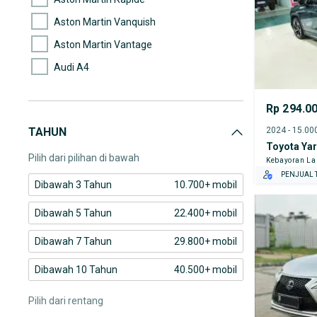
Aston Martin Vanquish
Aston Martin Vantage
Audi A4
Audi A5
Rp 294.0
Audi A6
TAHUN
Audi A8 L
Toyota Yar
Pilih dari pilihan di bawah
Kebayoran L
PENJUAL T
Dibawah 3 Tahun
10.700+ mobil
Dibawah 5 Tahun
22.400+ mobil
Dibawah 7 Tahun
29.800+ mobil
Dibawah 10 Tahun
40.500+ mobil
Pilih dari rentang