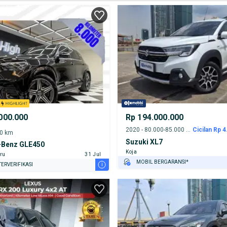
000.000
Rp 194.000.000
2020 - 80.000-85.000 km
Cicilan Rp 4
00 km
Suzuki XL7
Benz GLE450
Koja
ru
31 Jul
MOBIL BERGARANSI*
i
ERVERIFIKASI
GRATIS ASURANSI 1 TAHUN*
TEST DRIVE DARI RUMAH
GRATIS BIAYA JASA PERAWATAN*
PENJUAL TERVERIFIKASI