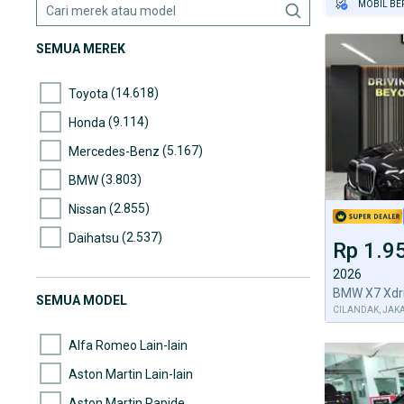
MOBIL BE
GRATIS AS
SEMUA MEREK
TEST DRIV
GRATIS BI
PENJUAL T
(14.618)
Toyota
(9.114)
Honda
(5.167)
Mercedes-Benz
(3.803)
BMW
(2.855)
Nissan
(2.537)
Daihatsu
Rp 1.9
(2.534)
Mazda
2026
(2.437)
Suzuki
SEMUA MODEL
CILANDAK, JAK
(2.260)
Hyundai
Alfa Romeo Lain-lain
Aston Martin Lain-lain
Aston Martin Rapide