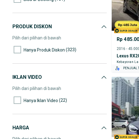
PRODUK DISKON
Pilih dari pilihan di bawah
Rp 485.0
(323)
Hanya Produk Diskon
Lexus RX2
Kebayoran L
PENJUAL T
IKLAN VIDEO
Pilih dari pilihan di bawah
(22)
Hanya Iklan Video
HARGA