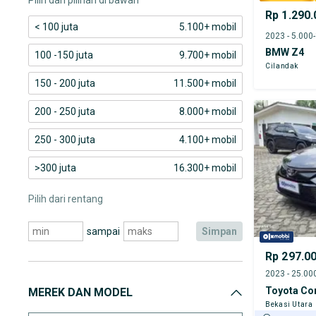
Pilih dari pilihan di bawah
Rp 1.290.
< 100 juta
5.100+ mobil
2023 - 5.000
BMW Z4
100 -150 juta
9.700+ mobil
Cilandak
150 - 200 juta
11.500+ mobil
200 - 250 juta
8.000+ mobil
250 - 300 juta
4.100+ mobil
>300 juta
16.300+ mobil
Pilih dari rentang
sampai
simpan
Rp 297.0
Toyota Cor
MEREK DAN MODEL
Bekasi Utara