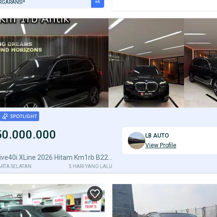
+4
RGARANSI*
URANSI 1 TAHUN*
E DARI RUMAH
AYA JASA PERAWATAN*
ERVERIFIKASI
50.000.000
LB AUTO
View Profile
BMW X7 Xdrive40i XLine 2026 Hitam Km1rb B225GRC Nik 2024
ARTA SELATAN
5 HARI YANG LALU