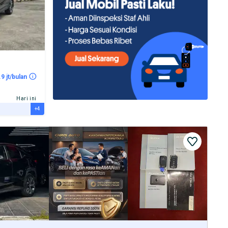
.9 jt/bulan
Hari ini
+4