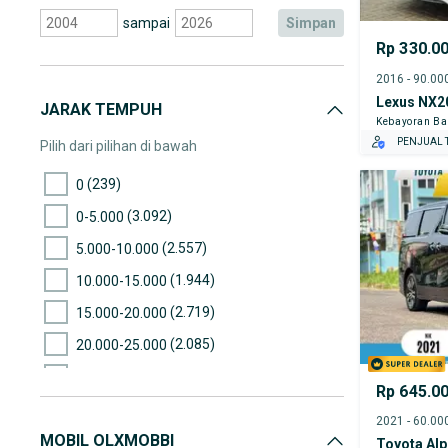
sampai
simpan
Rp 330.0
Lexus NX2
JARAK TEMPUH
Kebayoran Ba
PENJUAL T
Pilih dari pilihan di bawah
(239)
0
(3.092)
0-5.000
(2.557)
5.000-10.000
(1.944)
10.000-15.000
(2.719)
15.000-20.000
(2.085)
20.000-25.000
(2.354)
25.000-30.000
Rp 645.0
(2.130)
30.000-35.000
MOBIL OLXMOBBI
(2.383)
35.000-40.000
Toyota Al