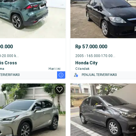
00.000
Rp 57.000.000
2024 - 15.000-20.000 km
2005 - 165.000-170.000 km
is Cross
Honda City
ama
Hari ini
Cilandak
i
ERVERIFIKASI
PENJUAL TERVERIFIKASI