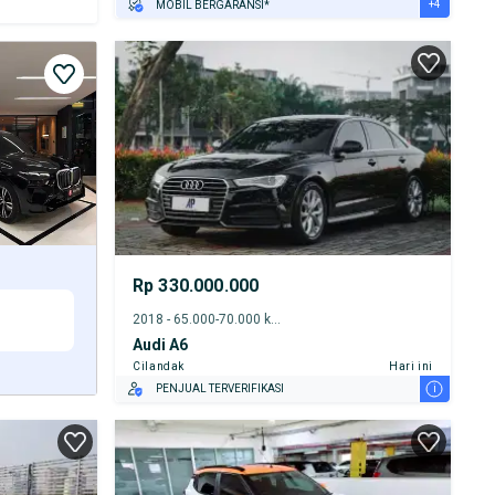
+4
MOBIL BERGARANSI*
GRATIS ASURANSI 1 TAHUN*
TEST DRIVE DARI RUMAH
GRATIS BIAYA JASA PERAWATAN*
PENJUAL TERVERIFIKASI
Rp 330.000.000
2018 - 65.000-70.000 km
Audi A6
Cilandak
Hari ini
i
PENJUAL TERVERIFIKASI