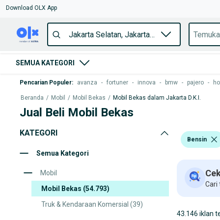
Download OLX App
SEMUA KATEGORI
Pencarian Populer
:
avanza
-
fortuner
-
innova
-
bmw
-
pajero
-
ho
Beranda
/
Mobil
/
Mobil Bekas
/
Mobil Bekas dalam Jakarta D.K.I.
Jual Beli Mobil Bekas
KATEGORI
Bensin
Semua Kategori
Cek
Mobil
Cari
Mobil Bekas
(54.793)
Truk & Kendaraan Komersial
(39)
43.146 iklan t