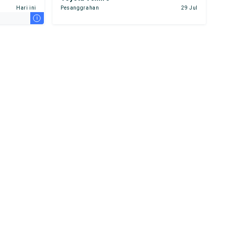
Hari ini
Pesanggrahan
29 Jul
i