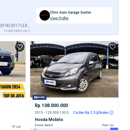
Chris Auto Garage Sunter
View Profile
Tdp 14jt Odo 35rb Luxury RX200 2018/2017 LEXUS RX200t RX300
4 HARI YANG LALU
Rp 108.000.000
2015 - 125.000-130.000 km
Cicilan Rp 2.5 jt/bulan
Honda Mobilio
Duren Sawit
Hari ini
19 Jul