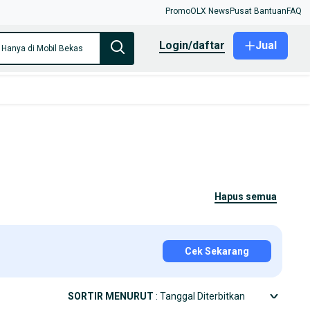
Promo
OLX News
Pusat Bantuan
FAQ
login/daftar
Jual
Hanya di Mobil Bekas
hapus semua
Cek Sekarang
SORTIR MENURUT
: Tanggal Diterbitkan