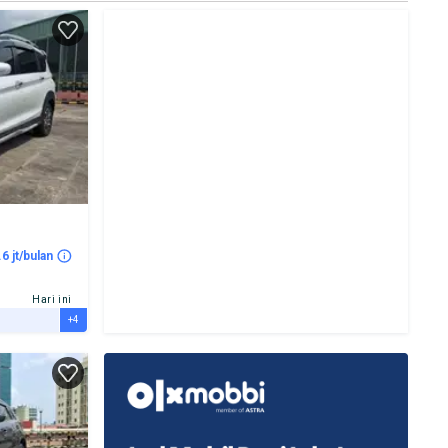
.6 jt/bulan
Hari ini
+4