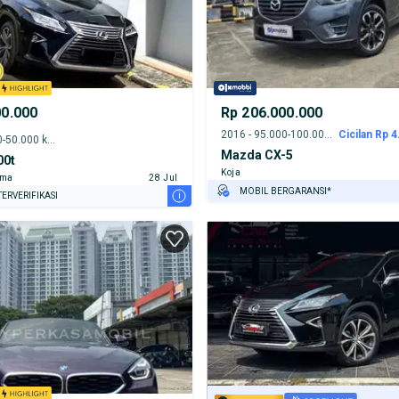
00.000
Rp 206.000.000
2016 - 95.000-100.000 km
Cicilan Rp 4
2016 - 45.000-50.000 km
Mazda CX-5
00t
Koja
ama
28 Jul
MOBIL BERGARANSI*
i
ERVERIFIKASI
GRATIS ASURANSI 1 TAHUN*
TEST DRIVE DARI RUMAH
GRATIS BIAYA JASA PERAWATAN*
PENJUAL TERVERIFIKASI