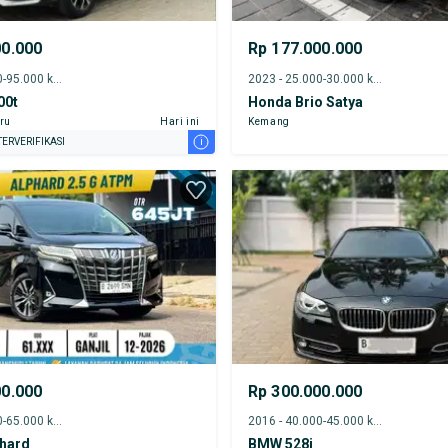
00.000
Rp 177.000.000
2016 - 90.000-95.000 km
2023 - 25.000-30.000 km
00t
Honda Brio Satya
ru
Hari ini
Kemang
i
ERVERIFIKASI
00.000
Rp 300.000.000
2021 - 60.000-65.000 km
2016 - 40.000-45.000 km
phard
BMW 528i