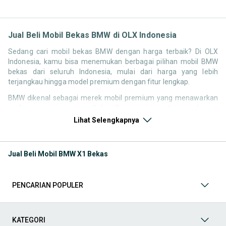
Jual Beli Mobil Bekas BMW di OLX Indonesia
Sedang cari mobil bekas BMW dengan harga terbaik? Di OLX
Indonesia, kamu bisa menemukan berbagai pilihan mobil BMW
bekas dari seluruh Indonesia, mulai dari harga yang lebih
terjangkau hingga model premium dengan fitur lengkap.
BMW dikenal sebagai merek mobil premium yang menawarkan
performa mesin responsif, handling presisi, serta pengalaman
berkendara yang sporty. Hal ini membuat pencarian seperti mobil
Lihat Selengkapnya
bekas BMW, harga BMW bekas, atau BMW second tetap memiliki
peminat kuat di Indonesia.
Jual Beli Mobil BMW X1 Bekas
Melalui halaman ini, kamu bisa langsung membandingkan
berbagai listing mobil bekas BMW berdasarkan harga, tahun,
lokasi, hingga tipe kendaraan tanpa perlu berpindah platform.
PENCARIAN POPULER
Model Mobil Bekas BMW yang Paling Banyak Dicari
Beberapa model BMW memiliki permintaan tinggi di pasar mobil
KATEGORI