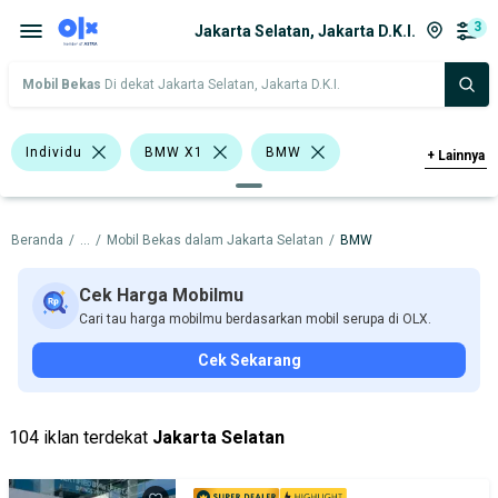
3
Jakarta Selatan, Jakarta D.K.I.
Mobil Bekas
Di dekat Jakarta Selatan, Jakarta D.K.I.
Individu
BMW X1
BMW
+
Lainnya
Harga
Merek Dan Model
Tahun
Beranda
/
...
/
Mobil Bekas dalam Jakarta Selatan
/
BMW
Tipe Bodi
Tipe Membership
Cek Harga Mobilmu
Cari tau harga mobilmu berdasarkan mobil serupa di OLX.
Cek Sekarang
104 iklan terdekat
Jakarta Selatan