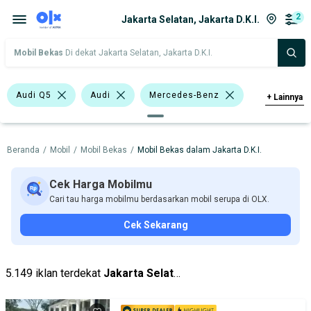
2
Jakarta Selatan, Jakarta D.K.I.
Mobil Bekas
Di dekat Jakarta Selatan, Jakarta D.K.I.
Audi Q5
Audi
Mercedes-Benz
+
Lainnya
Harga
Merek Dan Model
Tahun
Beranda
/
Mobil
/
Mobil Bekas
/
Mobil Bekas dalam Jakarta D.K.I.
Tipe Bodi
Tipe Membership
Cek Harga Mobilmu
Cari tau harga mobilmu berdasarkan mobil serupa di OLX.
Cek Sekarang
5.149 iklan terdekat
Jakarta Selatan