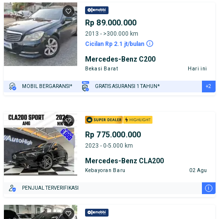
Rp 89.000.000
2013 - >300.000 km
Cicilan Rp 2.1 jt/bulan
Mercedes-Benz C200
Bekasi Barat
Hari ini
+2
MOBIL BERGARANSI*
GRATIS ASURANSI 1 TAHUN*
TEST DRIVE DARI RUMAH
GRATIS BIAYA JASA PERAWATAN*
Rp 775.000.000
2023 - 0-5.000 km
Mercedes-Benz CLA200
Kebayoran Baru
02 Agu
i
PENJUAL TERVERIFIKASI