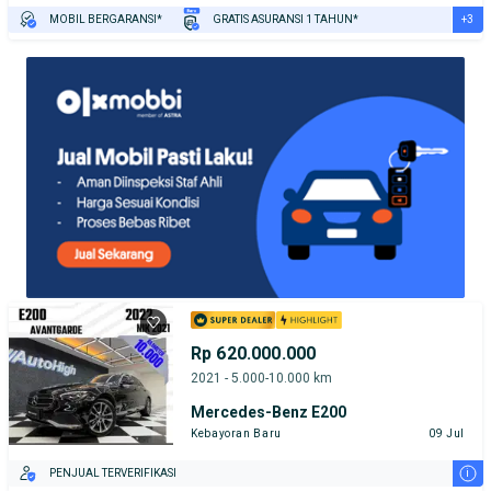
+3
MOBIL BERGARANSI*
GRATIS ASURANSI 1 TAHUN*
TEST DRIVE DARI RUMAH
GRATIS BIAYA JASA PERAWATAN*
PENJUAL TERVERIFIKASI
Rp 620.000.000
2021 - 5.000-10.000 km
Mercedes-Benz E200
Kebayoran Baru
09 Jul
i
PENJUAL TERVERIFIKASI