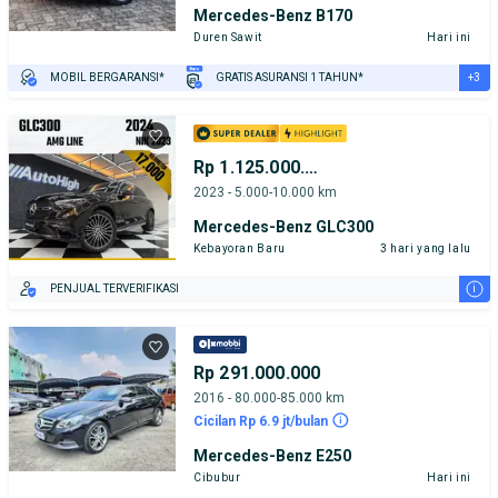
Mercedes-Benz B170
Duren Sawit
Hari ini
+3
MOBIL BERGARANSI*
GRATIS ASURANSI 1 TAHUN*
TEST DRIVE DARI RUMAH
GRATIS BIAYA JASA PERAWATAN*
PENJUAL TERVERIFIKASI
Rp 1.125.000.000
2023 - 5.000-10.000 km
Mercedes-Benz GLC300
Kebayoran Baru
3 hari yang lalu
i
PENJUAL TERVERIFIKASI
Rp 291.000.000
2016 - 80.000-85.000 km
Cicilan Rp 6.9 jt/bulan
Mercedes-Benz E250
Cibubur
Hari ini