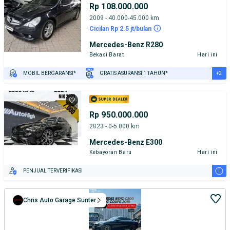
Rp 108.000.000
2009 - 40.000-45.000 km
Cicilan Rp 2.5 jt/bulan
Mercedes-Benz R280
Bekasi Barat
Hari ini
+2
MOBIL BERGARANSI*
GRATIS ASURANSI 1 TAHUN*
TEST DRIVE DARI RUMAH
GRATIS BIAYA JASA PERAWATAN*
Rp 950.000.000
2023 - 0-5.000 km
Mercedes-Benz E300
Kebayoran Baru
Hari ini
i
PENJUAL TERVERIFIKASI
Chris Auto Garage Sunter