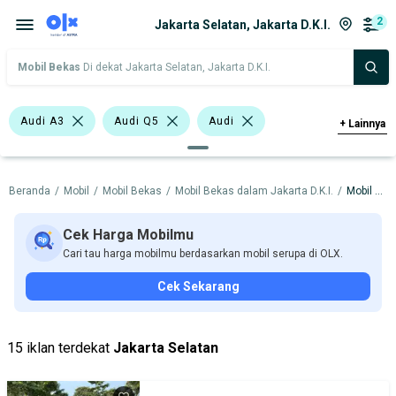
2
Jakarta Selatan, Jakarta D.K.I.
Mobil Bekas
Di dekat Jakarta Selatan, Jakarta D.K.I.
Audi A3
Audi Q5
Audi
+
Lainnya
Harga
Merek Dan Model
Tahun
Beranda
/
Mobil
/
Mobil Bekas
/
Mobil Bekas dalam Jakarta D.K.I.
/
Mobil Bekas dalam Jakarta Selatan
Tipe Bodi
Tipe Membership
Cek Harga Mobilmu
Cari tau harga mobilmu berdasarkan mobil serupa di OLX.
Cek Sekarang
15 iklan terdekat
Jakarta Selatan