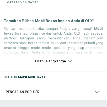
Bekas Lebih Praktis?
Temukan Pilihan Mobil Bekas Impian Anda di OLX!
Mencari mobil berkualitas dengan
budget
yang sesuai?
Mobil
bekas
bisa jadi pilihan cerdas untuk Anda! OLX hadir sebagai
platform
terdepan yang memudahkan Anda menemukan
beragam mobil bekas terbaik, mulai dari kendaraan pribadi yang
terawat hingga model-model populer yang siap menemani
setiap perjalanan Anda. Kami memahami bahwa memilih mobil
bekas butuh kepercayaan, oleh karena itu OLX menyediakan
Lihat Selengkapnya
ribuan daftar dari penjual terpercaya di seluruh Indonesia.
Jelajahi sekarang dan temukan mobil bekas yang paling sesuai
dengan gaya hidup, kebutuhan, dan
budget
Anda!
Jual Beli Mobil Audi Bekas
Memilih
mobil bekas
yang tepat tentu bukan perkara mudah.
Apakah Anda mencari mobil keluarga yang luas, SUV yang
tangguh untuk petualangan, sedan yang elegan untuk tampilan
PENCARIAN POPULER
berkelas, atau mobil kota yang irit dan lincah? Di OLX, Anda akan
menemukan berbagai pilihan mobil bekas dari berbagai merek
dan tipe. Kami hadir untuk memastikan pengalaman jual beli