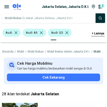
2
Jakarta Selatan, Jakarta D.K.I.
Mobil Bekas
Di dekat Jakarta Selatan, Jakarta D.K.I.
Audi
Audi A5
Audi Q5
+
Lainnya
Harga
Merek Dan Model
Tahun
Beranda
/
Mobil
/
Mobil Bekas
/
Mobil Bekas dalam Jakarta D.K.I.
/
Mobil Bekas dalam Jakarta Selatan
Tipe Bodi
Tipe Membership
Cek Harga Mobilmu
Cari tau harga mobilmu berdasarkan mobil serupa di OLX.
Cek Sekarang
28 iklan terdekat
Jakarta Selatan