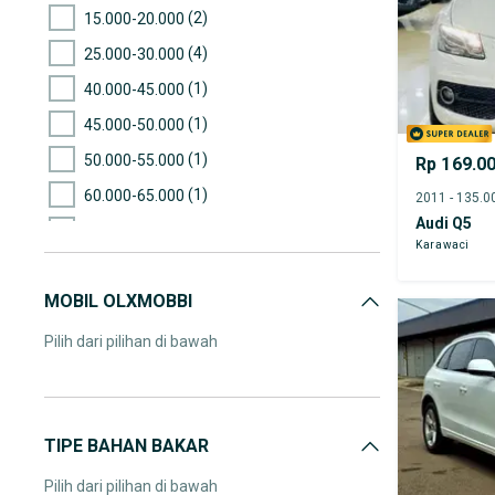
(2)
15.000-20.000
(4)
25.000-30.000
(1)
40.000-45.000
(1)
45.000-50.000
(1)
50.000-55.000
Rp 169.0
(1)
60.000-65.000
Audi Q5
(2)
65.000-70.000
Karawaci
(1)
75.000-80.000
MOBIL OLXMOBBI
(1)
80.000-85.000
(1)
90.000-95.000
Pilih dari pilihan di bawah
(1)
95.000-100.000
(2)
100.000-105.000
(2)
105.000-110.000
TIPE BAHAN BAKAR
(2)
110.000-115.000
Pilih dari pilihan di bawah