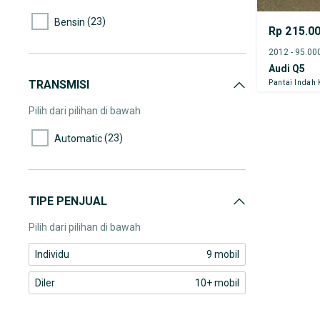
(1)
135.000-140.000
(23)
Bensin
Rp 215.0
Audi Q5
TRANSMISI
Pantai Indah
Pilih dari pilihan di bawah
(23)
Automatic
TIPE PENJUAL
Pilih dari pilihan di bawah
Individu
9 mobil
Diler
10+ mobil