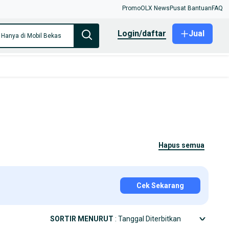
Promo
OLX News
Pusat Bantuan
FAQ
login/daftar
Jual
Hanya di Mobil Bekas
hapus semua
Cek Sekarang
SORTIR MENURUT
: Tanggal Diterbitkan