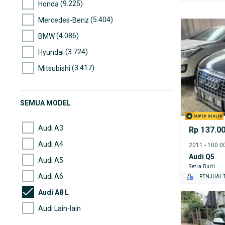
(9.225)
Honda
(5.404)
Mercedes-Benz
(4.086)
BMW
(3.724)
Hyundai
(3.417)
Mitsubishi
(3.016)
Nissan
(2.667)
Suzuki
SEMUA MODEL
(2.556)
Daihatsu
Audi A3
Rp 137.0
Audi A4
Audi Q5
Audi A5
Setia Budi
Audi A6
PENJUAL T
Audi A8 L
Audi Lain-lain
Audi Q3