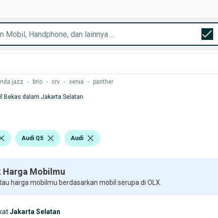
nda jazz
-
brio
-
crv
-
xenia
-
panther
l Bekas dalam Jakarta Selatan
Audi Q5
Audi
 Harga Mobilmu
 tau harga mobilmu berdasarkan mobil serupa di OLX.
kat
Jakarta Selatan