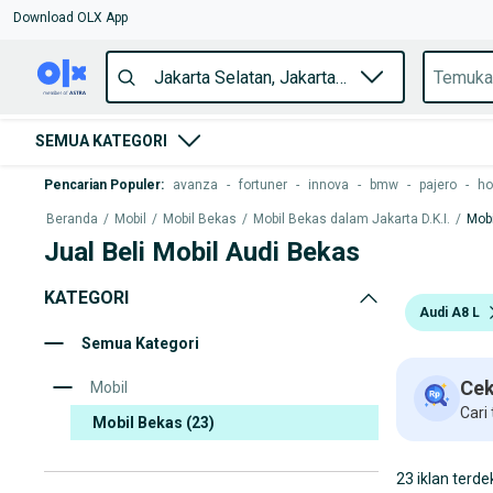
Download OLX App
SEMUA KATEGORI
Pencarian Populer
:
avanza
-
fortuner
-
innova
-
bmw
-
pajero
-
ho
Beranda
/
Mobil
/
Mobil Bekas
/
Mobil Bekas dalam Jakarta D.K.I.
/
Mobi
Jual Beli Mobil Audi Bekas
KATEGORI
Audi A8 L
Semua Kategori
Cek
Mobil
Cari
Mobil Bekas
(23)
23 iklan terde