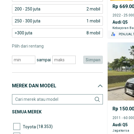
Rp 669.0
200 - 250 juta
2 mobil
250 - 300 juta
1 mobil
Audi Q5
Kebayoran Ba
>300 juta
8 mobil
PENJUAL T
Pilih dari rentang
sampai
simpan
MEREK DAN MODEL
Rp 150.0
SEMUA MEREK
Audi Q5
(18.353)
Toyota
Jagakarsa