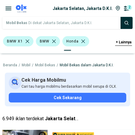
2
Jakarta Selatan, Jakarta D.K.I.
Mobil Bekas
Di dekat Jakarta Selatan, Jakarta D.K.I.
BMW X1
BMW
Honda
+
Lainnya
Harga
Merek Dan Model
Tahun
Beranda
/
Mobil
/
Mobil Bekas
/
Mobil Bekas dalam Jakarta D.K.I.
Tipe Bodi
Tipe Membership
Cek Harga Mobilmu
Cari tau harga mobilmu berdasarkan mobil serupa di OLX.
Cek Sekarang
6.949 iklan terdekat
Jakarta Selatan