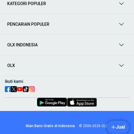
berbagai jenis mobil baru maupun bekas dengan kondisi
KATEGORI POPULER
prima dan riwayat yang jelas. Mulai dari Honda, Toyota,
Suzuki, hingga Mitsubishi, tersedia berbagai model MPV, SUV,
Sedan, dan lainnya.
PENCARIAN POPULER
Aksesoris Mobil
: Lengkapi tampilan dan fungsionalitas mobil
Anda dengan
aksesoris mobil
terbaik dari OLX! Temukan
beragam pilihan produk berkualitas tinggi, mulai dari
aksesoris interior seperti sarung jok dan karpet, hingga
OLX INDONESIA
aksesoris eksterior seperti
body kit
dan
roof rack
.
Audio Mobil
: Nikmati perjalanan Anda dengan pengalaman
audio terbaik bersama
audio mobil
dari OLX! Tersedia
OLX
berbagai pilihan
head unit
, speaker, amplifier, subwoofer,
hingga instalasi audio profesional. Cocok untuk Anda yang
ingin meningkatkan kualitas suara dalam kabin
mobil
,
Ikuti kami
menjadikan setiap perjalanan lebih menyenangkan.
Spare Part Mobil
: Jaga performa
mobil
Anda dengan
spare
part mobil
original dan berkualitas dari OLX! Temukan
berbagai komponen penting mulai dari filter oli, kampas rem,
busi, hingga komponen mesin lainnya.
Velg dan Ban Mobil
: Tingkatkan keamanan dan penampilan
mobil
Anda dengan pilihan
velg dan ban mobil
terbaik di
Iklan Baris Gratis di Indonesia
.
© 2006-2026
OLX
Jual
OLX! Tersedia berbagai ukuran dan desain velg, serta
beragam jenis ban untuk berbagai kondisi jalan.