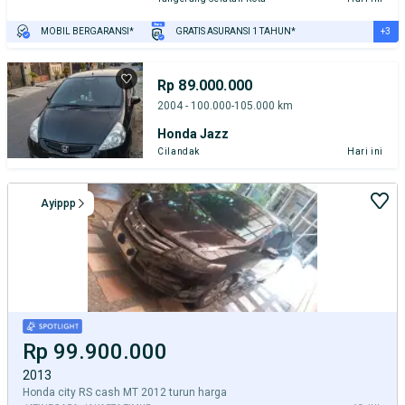
+3
MOBIL BERGARANSI*
GRATIS ASURANSI 1 TAHUN*
TEST DRIVE DARI RUMAH
GRATIS BIAYA JASA PERAWATAN*
PENJUAL TERVERIFIKASI
Rp 89.000.000
2004 - 100.000-105.000 km
Honda Jazz
Cilandak
Hari ini
Ayippp
Rp 99.900.000
2013
Honda city RS cash MT 2012 turun harga