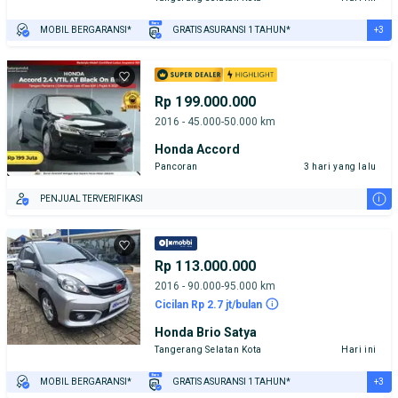
+3
MOBIL BERGARANSI*
GRATIS ASURANSI 1 TAHUN*
TEST DRIVE DARI RUMAH
GRATIS BIAYA JASA PERAWATAN*
PENJUAL TERVERIFIKASI
Rp 199.000.000
2016 - 45.000-50.000 km
Honda Accord
Pancoran
3 hari yang lalu
i
PENJUAL TERVERIFIKASI
Rp 113.000.000
2016 - 90.000-95.000 km
Cicilan Rp 2.7 jt/bulan
Honda Brio Satya
Tangerang Selatan Kota
Hari ini
+3
MOBIL BERGARANSI*
GRATIS ASURANSI 1 TAHUN*