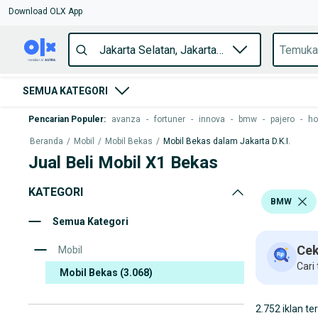
Download OLX App
SEMUA KATEGORI
Pencarian Populer
:
avanza
-
fortuner
-
innova
-
bmw
-
pajero
-
ho
Beranda
/
Mobil
/
Mobil Bekas
/
Mobil Bekas dalam Jakarta D.K.I.
Jual Beli Mobil X1 Bekas
KATEGORI
BMW
Semua Kategori
Cek
Mobil
Cari
Mobil Bekas
(3.068)
2.752 iklan te