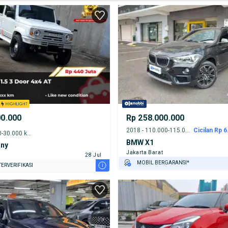
00.000
Rp 258.000.000
2018 - 110.000-115.000 km
Cicilan Rp 6
2021 - 25.000-30.000 km
BMW X1
mny
Jakarta Barat
28 Jul
MOBIL BERGARANSI*
i
ERVERIFIKASI
GRATIS ASURANSI 1 TAHUN*
TEST DRIVE DARI RUMAH
GRATIS BIAYA JASA PERAWATAN*