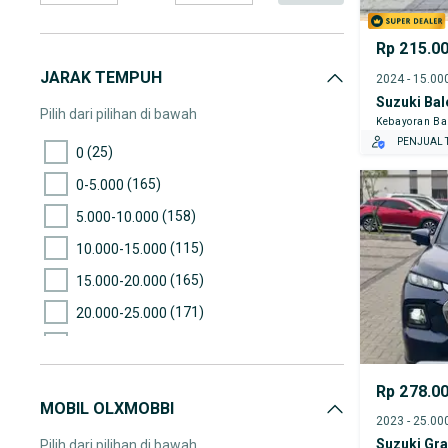
Rp 215.0
JARAK TEMPUH
Suzuki Ba
Pilih dari pilihan di bawah
Kebayoran Ba
PENJUAL T
(25)
0
(165)
0-5.000
(158)
5.000-10.000
(115)
10.000-15.000
(165)
15.000-20.000
(171)
20.000-25.000
(138)
25.000-30.000
(117)
30.000-35.000
Rp 278.0
MOBIL OLXMOBBI
(152)
35.000-40.000
(105)
40.000-45.000
Suzuki Gra
Pilih dari pilihan di bawah