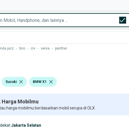
nda jazz
-
brio
-
crv
-
xenia
-
panther
Suzuki
BMW X1
 Harga Mobilmu
 tau harga mobilmu berdasarkan mobil serupa di OLX.
rdekat
Jakarta Selatan