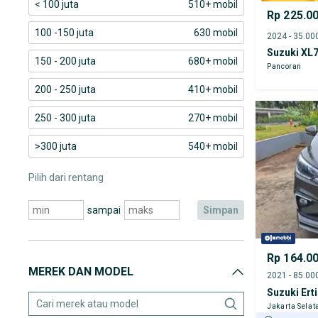
< 100 juta
510+ mobil
Rp 225.0
100 -150 juta
630 mobil
Suzuki XL
150 - 200 juta
680+ mobil
Pancoran
200 - 250 juta
410+ mobil
250 - 300 juta
270+ mobil
>300 juta
540+ mobil
Pilih dari rentang
sampai
simpan
Rp 164.0
MEREK DAN MODEL
Suzuki Ert
Jakarta Selat