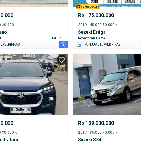
00.000
Rp 175.000.000
2024 - 15.000-20.000 km
2019 - 45.000-50.000 km
leno
Suzuki Ertiga
ru
Hari ini
Kebayoran Lama
i
ERVERIFIKASI
PENJUAL TERVERIFIKASI
00.000
Rp 139.000.000
2023 - 25.000-30.000 km
2017 - 35.000-40.000 km
nd vitara
Suzuki SX4