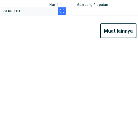
Hari ini
Mampang Prapatan
i
ERVERIFIKASI
muat lainnya