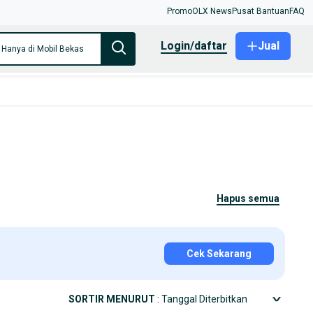
Promo
OLX News
Pusat Bantuan
FAQ
login/daftar
Jual
Hanya di Mobil Bekas
hapus semua
Cek Sekarang
SORTIR MENURUT
: Tanggal Diterbitkan