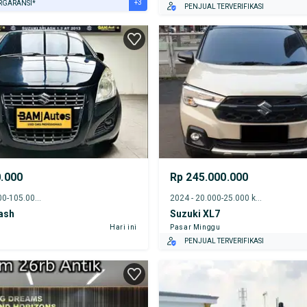
+3
RGARANSI*
PENJUAL TERVERIFIKASI
URANSI 1 TAHUN*
E DARI RUMAH
AYA JASA PERAWATAN*
0.000
Rp 245.000.000
2013 - 100.000-105.000 km
2024 - 20.000-25.000 km
ash
Suzuki XL7
Hari ini
Pasar Minggu
PENJUAL TERVERIFIKASI