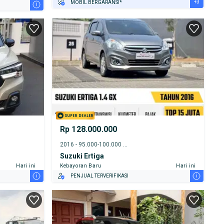
+3
MOBIL BERGARANSI*
i
GRATIS ASURANSI 1 TAHUN*
TEST DRIVE DARI RUMAH
GRATIS BIAYA JASA PERAWATAN*
Rp 128.000.000
2016 - 95.000-100.000 km
Suzuki Ertiga
Hari ini
Kebayoran Baru
Hari ini
i
i
PENJUAL TERVERIFIKASI