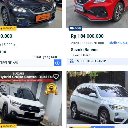
00.000
Rp 184.000.000
2020 - 65.000-70.000 km
Cicilan Rp 4
2024 - 10.000-15.000 km
Suzuki Baleno
leno
Jakarta Barat
5 hari yang lalu
MOBIL BERGARANSI*
i
ERVERIFIKASI
GRATIS ASURANSI 1 TAHUN*
TEST DRIVE DARI RUMAH
GRATIS BIAYA JASA PERAWATAN*
PENJUAL TERVERIFIKASI