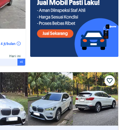
.4 jt/bulan
Hari ini
+4