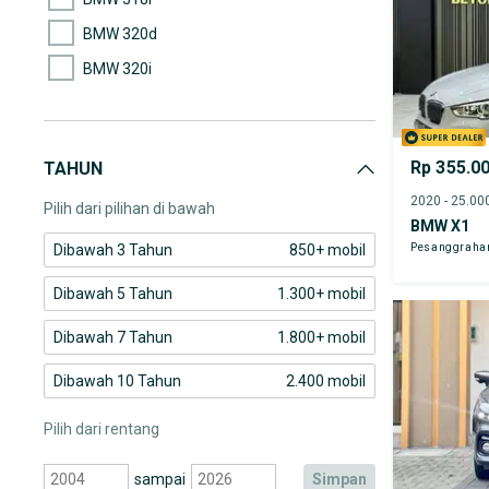
BMW 320d
BMW 320i
BMW 323i
BMW 325i
Rp 355.0
TAHUN
BMW 328i
Pilih dari pilihan di bawah
BMW X1
Pesanggraha
Dibawah 3 Tahun
850+ mobil
Dibawah 5 Tahun
1.300+ mobil
Dibawah 7 Tahun
1.800+ mobil
Dibawah 10 Tahun
2.400 mobil
Pilih dari rentang
sampai
simpan