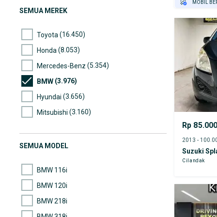
MOBIL BE
SEMUA MEREK
GRATIS AS
TEST DRIV
(16.450)
Toyota
GRATIS BI
(8.053)
Honda
(5.354)
Mercedes-Benz
(3.976)
BMW
(3.656)
Hyundai
(3.160)
Mitsubishi
Rp 85.00
(2.604)
Nissan
(2.435)
Suzuki
SEMUA MODEL
Suzuki Spl
(2.384)
Mazda
Cilandak
BMW 116i
BMW 120i
BMW 218i
BMW 318i