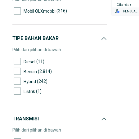
Cilandak
(135)
45.000-50.000
(316)
Mobil OLXmobbi
PENJUAL T
(125)
50.000-55.000
(97)
55.000-60.000
(116)
60.000-65.000
TIPE BAHAN BAKAR
(107)
65.000-70.000
Pilih dari pilihan di bawah
(94)
70.000-75.000
(11)
Diesel
(63)
75.000-80.000
(2.814)
Bensin
(63)
80.000-85.000
(242)
Hybrid
(143)
85.000-90.000
(1)
Listrik
(85)
90.000-95.000
(53)
95.000-100.000
(48)
100.000-105.000
TRANSMISI
(42)
105.000-110.000
Pilih dari pilihan di bawah
(45)
110.000-115.000