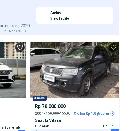
Andrie
View Profile
oramic reg 2020
2 HARI YANG LALU
Rp 78.000.000
2007 - 150.000-155.000 km
Cicilan Rp 1.8 jt/bulan
Suzuki Vitara
Cilandak
Hari ini
 hari yang lalu