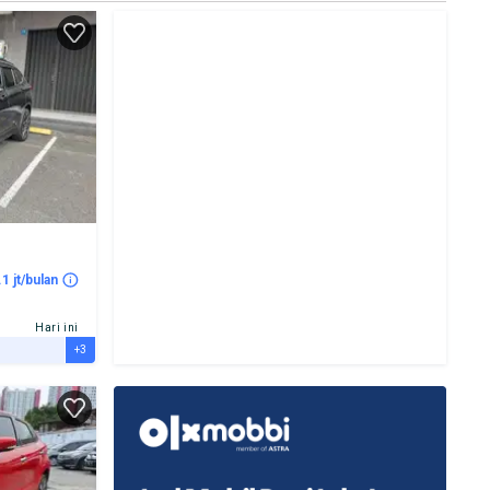
.1 jt/bulan
Hari ini
+3