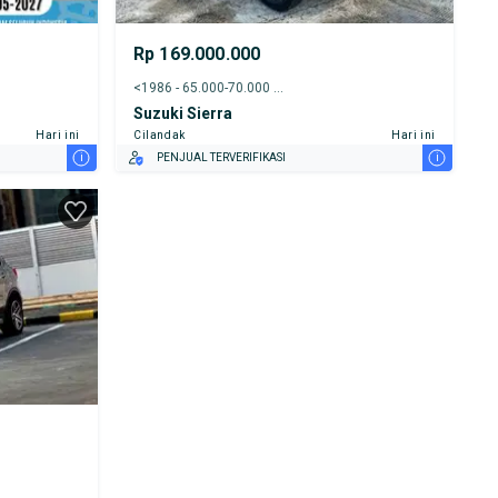
Rp 169.000.000
<1986 - 65.000-70.000 km
Suzuki Sierra
Hari ini
Cilandak
Hari ini
i
i
PENJUAL TERVERIFIKASI