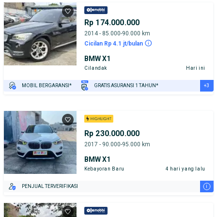
Rp 174.000.000
2014 - 85.000-90.000 km
Cicilan Rp 4.1 jt/bulan
BMW X1
Cilandak
Hari ini
+3
MOBIL BERGARANSI*
GRATIS ASURANSI 1 TAHUN*
TEST DRIVE DARI RUMAH
GRATIS BIAYA JASA PERAWATAN*
PENJUAL TERVERIFIKASI
Rp 230.000.000
2017 - 90.000-95.000 km
BMW X1
Kebayoran Baru
4 hari yang lalu
i
PENJUAL TERVERIFIKASI