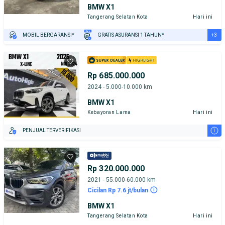
BMW X1
Tangerang Selatan Kota
Hari ini
+3
MOBIL BERGARANSI*
GRATIS ASURANSI 1 TAHUN*
TEST DRIVE DARI RUMAH
GRATIS BIAYA JASA PERAWATAN*
PENJUAL TERVERIFIKASI
Rp 685.000.000
2024 - 5.000-10.000 km
BMW X1
Kebayoran Lama
Hari ini
i
PENJUAL TERVERIFIKASI
Rp 320.000.000
2021 - 55.000-60.000 km
Cicilan Rp 7.6 jt/bulan
BMW X1
Tangerang Selatan Kota
Hari ini