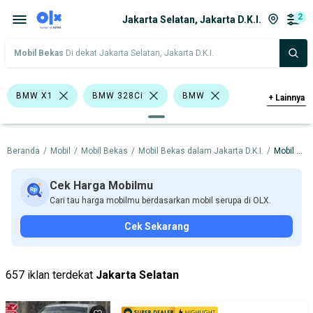
2
Jakarta Selatan, Jakarta D.K.I.
Mobil Bekas
Di dekat Jakarta Selatan, Jakarta D.K.I.
BMW X1
BMW 328Ci
BMW
+
Lainnya
Harga
Merek Dan Model
Tahun
Beranda
/
Mobil
/
Mobil Bekas
/
Mobil Bekas dalam Jakarta D.K.I.
/
Mobil Bekas dalam Jakarta Selatan
Tipe Bodi
Tipe Membership
Cek Harga Mobilmu
Cari tau harga mobilmu berdasarkan mobil serupa di OLX.
Cek Sekarang
657 iklan terdekat
Jakarta Selatan