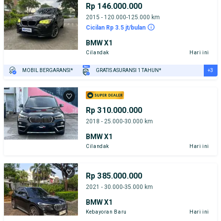
Rp 146.000.000
2015 - 120.000-125.000 km
Cicilan Rp 3.5 jt/bulan
BMW X1
Cilandak
Hari ini
+3
MOBIL BERGARANSI*
GRATIS ASURANSI 1 TAHUN*
TEST DRIVE DARI RUMAH
GRATIS BIAYA JASA PERAWATAN*
PENJUAL TERVERIFIKASI
Rp 310.000.000
2018 - 25.000-30.000 km
BMW X1
Cilandak
Hari ini
Rp 385.000.000
2021 - 30.000-35.000 km
BMW X1
Kebayoran Baru
Hari ini