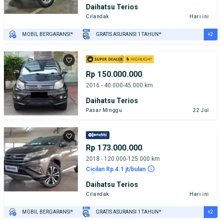
Daihatsu Terios
Cilandak
Hari ini
+2
MOBIL BERGARANSI*
GRATIS ASURANSI 1 TAHUN*
TEST DRIVE DARI RUMAH
GRATIS BIAYA JASA PERAWATAN*
Rp 150.000.000
2016 - 40.000-45.000 km
Daihatsu Terios
Pasar Minggu
22 Jul
Rp 173.000.000
2018 - 120.000-125.000 km
Cicilan Rp 4.1 jt/bulan
Daihatsu Terios
Cilandak
Hari ini
+2
MOBIL BERGARANSI*
GRATIS ASURANSI 1 TAHUN*