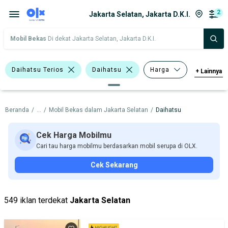
2
Jakarta Selatan, Jakarta D.K.I.
Mobil Bekas
Di dekat Jakarta Selatan, Jakarta D.K.I.
Daihatsu Terios
Daihatsu
Harga
+
Lainnya
Merek Dan Model
Tahun
Beranda
/
...
/
Mobil Bekas dalam Jakarta Selatan
/
Daihatsu
Tipe Bodi
Tipe Membership
Cek Harga Mobilmu
Cari tau harga mobilmu berdasarkan mobil serupa di OLX.
Cek Sekarang
549 iklan terdekat
Jakarta Selatan