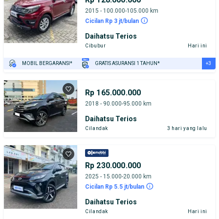
2015 - 100.000-105.000 km
Cicilan Rp 3 jt/bulan
Daihatsu Terios
Cibubur
Hari ini
+3
MOBIL BERGARANSI*
GRATIS ASURANSI 1 TAHUN*
TEST DRIVE DARI RUMAH
GRATIS BIAYA JASA PERAWATAN*
PENJUAL TERVERIFIKASI
Rp 165.000.000
2018 - 90.000-95.000 km
Daihatsu Terios
Cilandak
3 hari yang lalu
Rp 230.000.000
2025 - 15.000-20.000 km
Cicilan Rp 5.5 jt/bulan
Daihatsu Terios
Cilandak
Hari ini