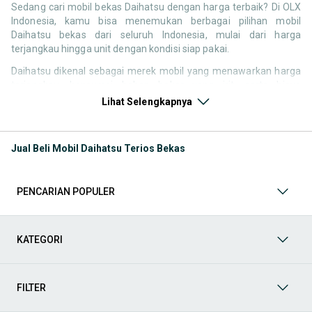
Sedang cari mobil bekas Daihatsu dengan harga terbaik? Di OLX
Indonesia, kamu bisa menemukan berbagai pilihan mobil
Daihatsu bekas dari seluruh Indonesia, mulai dari harga
terjangkau hingga unit dengan kondisi siap pakai.
Daihatsu dikenal sebagai merek mobil yang menawarkan harga
terjangkau, konsumsi bahan bakar yang irit, serta biaya
perawatan yang relatif rendah. Hal ini membuat pencarian
Lihat Selengkapnya
seperti mobil bekas Daihatsu, harga Daihatsu bekas, atau
Daihatsu second murah tetap tinggi di Indonesia, terutama untuk
kebutuhan mobil pertama maupun kendaraan operasional.
Jual Beli Mobil Daihatsu Terios Bekas
Melalui halaman ini, kamu bisa langsung membandingkan
berbagai listing mobil bekas Daihatsu berdasarkan harga, tahun,
lokasi, hingga tipe kendaraan tanpa perlu berpindah platform.
PENCARIAN POPULER
Model Mobil Bekas Daihatsu yang Paling Banyak Dicari
KATEGORI
Beberapa model Daihatsu memiliki permintaan tinggi di pasar
mobil bekas karena fungsional, ekonomis, dan mudah digunakan
untuk berbagai kebutuhan.
FILTER
Mobil keluarga dan MPV