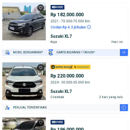
Rp 182.000.000
2021 - 70.000-75.000 km
Cicilan Rp 4.3 jt/bulan
Suzuki XL7
Koja
Hari ini
+3
MOBIL BERGARANSI*
GRATIS ASURANSI 1 TAHUN*
TEST DRIVE DARI RUMAH
GRATIS BIAYA JASA PERAWATAN*
PENJUAL TERVERIFIKASI
Rp 220.000.000
2024 - 30.000-35.000 km
Suzuki XL7
Cilandak
2 hari yang lalu
i
PENJUAL TERVERIFIKASI
Rp 196.000.000