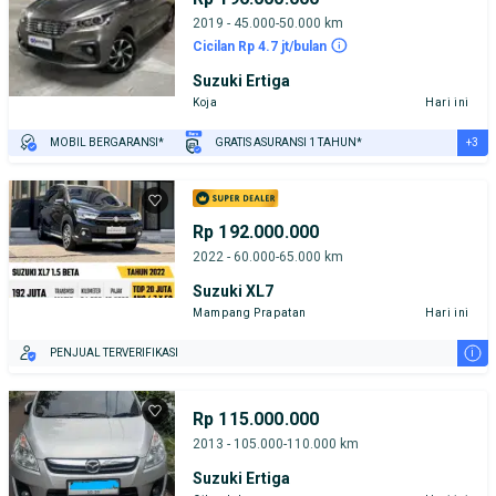
2019 - 45.000-50.000 km
Cicilan Rp 4.7 jt/bulan
Suzuki Ertiga
Koja
Hari ini
+3
MOBIL BERGARANSI*
GRATIS ASURANSI 1 TAHUN*
TEST DRIVE DARI RUMAH
GRATIS BIAYA JASA PERAWATAN*
PENJUAL TERVERIFIKASI
Rp 192.000.000
2022 - 60.000-65.000 km
Suzuki XL7
Mampang Prapatan
Hari ini
i
PENJUAL TERVERIFIKASI
Rp 115.000.000
2013 - 105.000-110.000 km
Suzuki Ertiga