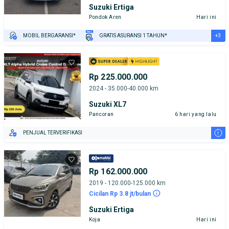
Suzuki Ertiga
Pondok Aren
Hari ini
+3
MOBIL BERGARANSI*
GRATIS ASURANSI 1 TAHUN*
TEST DRIVE DARI RUMAH
GRATIS BIAYA JASA PERAWATAN*
PENJUAL TERVERIFIKASI
Rp 225.000.000
2024 - 35.000-40.000 km
Suzuki XL7
Pancoran
6 hari yang lalu
i
PENJUAL TERVERIFIKASI
Rp 162.000.000
2019 - 120.000-125.000 km
Cicilan Rp 3.8 jt/bulan
Suzuki Ertiga
Koja
Hari ini