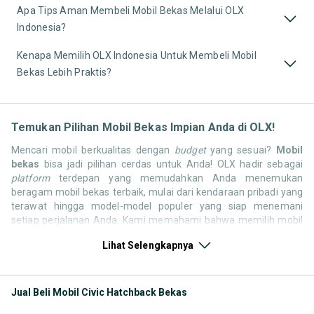
Apa Tips Aman Membeli Mobil Bekas Melalui OLX
Indonesia?
Kenapa Memilih OLX Indonesia Untuk Membeli Mobil
Bekas Lebih Praktis?
Temukan Pilihan Mobil Bekas Impian Anda di OLX!
Mencari mobil berkualitas dengan
budget
yang sesuai?
Mobil
bekas
bisa jadi pilihan cerdas untuk Anda! OLX hadir sebagai
platform
terdepan yang memudahkan Anda menemukan
beragam mobil bekas terbaik, mulai dari kendaraan pribadi yang
terawat hingga model-model populer yang siap menemani
setiap perjalanan Anda. Kami memahami bahwa memilih mobil
bekas butuh kepercayaan, oleh karena itu OLX menyediakan
Lihat Selengkapnya
ribuan daftar dari penjual terpercaya di seluruh Indonesia.
Jelajahi sekarang dan temukan mobil bekas yang paling sesuai
dengan gaya hidup, kebutuhan, dan
budget
Anda!
Jual Beli Mobil Civic Hatchback Bekas
Memilih
mobil bekas
yang tepat tentu bukan perkara mudah.
Apakah Anda mencari mobil keluarga yang luas, SUV yang