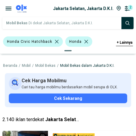
2
Jakarta Selatan, Jakarta D.K.I.
Mobil Bekas
Di dekat Jakarta Selatan, Jakarta D.K.I.
Honda Civic Hatchback
Honda
+
Lainnya
Suzuki
Beranda
/
Mobil
/
Mobil Bekas
/
Mobil Bekas dalam Jakarta D.K.I.
Harga
Merek Dan Model
Tahun
Tipe Bodi
Tipe Membership
Cek Harga Mobilmu
Cari tau harga mobilmu berdasarkan mobil serupa di OLX.
Cek Sekarang
2.140 iklan terdekat
Jakarta Selatan