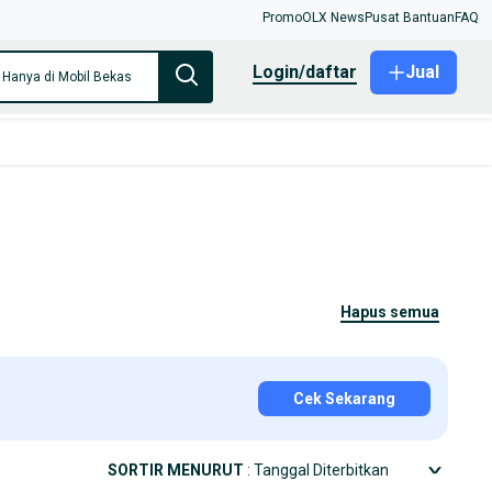
Promo
OLX News
Pusat Bantuan
FAQ
login/daftar
Jual
Hanya di Mobil Bekas
hapus semua
Cek Sekarang
SORTIR MENURUT
: Tanggal Diterbitkan