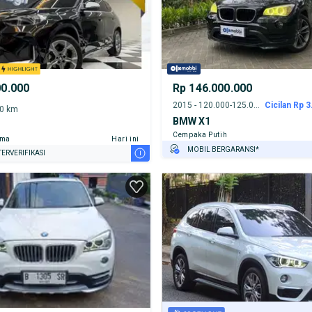
00.000
Rp 146.000.000
2015 - 120.000-125.000 km
Cicilan Rp 3
00 km
BMW X1
Cempaka Putih
ama
Hari ini
MOBIL BERGARANSI*
i
ERVERIFIKASI
GRATIS ASURANSI 1 TAHUN*
TEST DRIVE DARI RUMAH
GRATIS BIAYA JASA PERAWATAN*