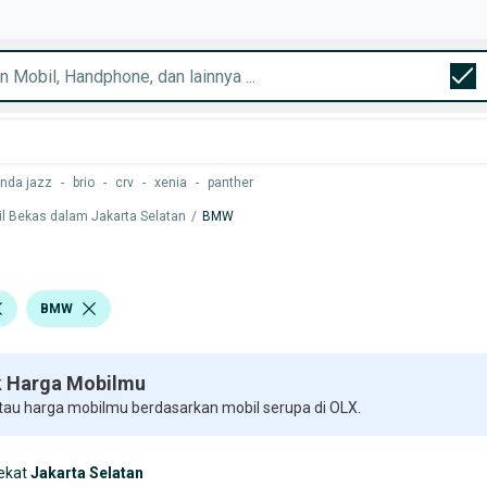
nda jazz
-
brio
-
crv
-
xenia
-
panther
l Bekas dalam Jakarta Selatan
/
BMW
BMW
 Harga Mobilmu
 tau harga mobilmu berdasarkan mobil serupa di OLX.
ekat
Jakarta Selatan