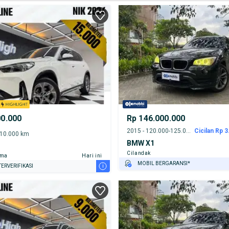
00.000
Rp 146.000.000
2015 - 120.000-125.000 km
Cicilan Rp 3
-10.000 km
BMW X1
Cilandak
ama
Hari ini
MOBIL BERGARANSI*
i
ERVERIFIKASI
GRATIS ASURANSI 1 TAHUN*
TEST DRIVE DARI RUMAH
GRATIS BIAYA JASA PERAWATAN*
PENJUAL TERVERIFIKASI