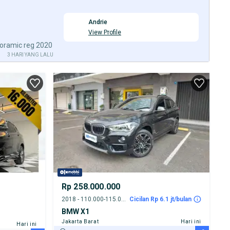
Andrie
View Profile
oramic reg 2020
3 HARI YANG LALU
Rp 258.000.000
2018 - 110.000-115.000 km
Cicilan Rp 6.1 jt/bulan
BMW X1
Jakarta Barat
Hari ini
Hari ini