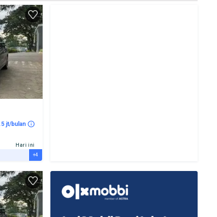
.5 jt/bulan
Hari ini
+4