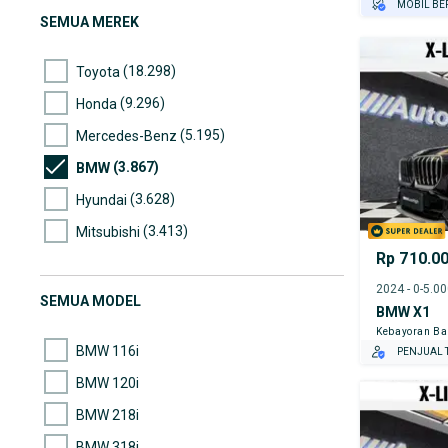
MOBIL BE
SEMUA MEREK
GRATIS AS
TEST DRIV
(18.298)
Toyota
GRATIS BI
PENJUAL T
(9.296)
Honda
(5.195)
Mercedes-Benz
(3.867)
BMW
(3.628)
Hyundai
(3.413)
Mitsubishi
Rp 710.0
(2.964)
Nissan
2024 - 0-5.0
(2.690)
Suzuki
SEMUA MODEL
BMW X1
(2.576)
Daihatsu
Kebayoran Ba
BMW 116i
PENJUAL T
BMW 120i
BMW 218i
BMW 318i