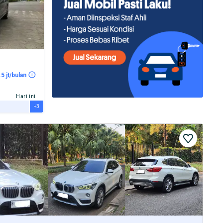
.5 jt/bulan
Hari ini
+3