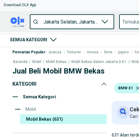
Download OLX App
SEMUA KATEGORI
Pencarian Populer
:
avanza
-
fortuner
-
innova
-
bmw
-
pajero
-
ho
Beranda
/
Mobil
/
Mobil Bekas
/
Mobil Bekas dalam Jakarta D.K.I.
/
Mobi
Jual Beli Mobil BMW Bekas
KATEGORI
BMW X1
Semua Kategori
Cek
Mobil
Cari
Mobil Bekas
(631)
631 iklan terd