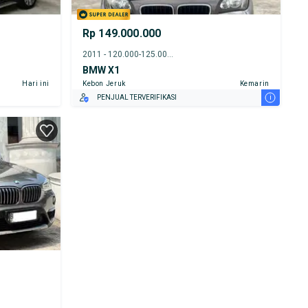
Rp 149.000.000
2011 - 120.000-125.000 km
BMW X1
Hari ini
Kebon Jeruk
Kemarin
i
PENJUAL TERVERIFIKASI