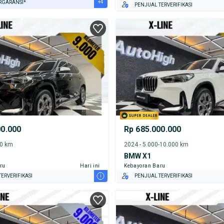
+4
RGARANSI*
PENJUAL TERVERIFIKASI
URANSI 1 TAHUN*
E DARI RUMAH
AYA JASA PERAWATAN*
ERVERIFIKASI
00.000
Rp 685.000.000
00 km
2024 - 5.000-10.000 km
BMW X1
ru
Hari ini
Kebayoran Baru
i
ERVERIFIKASI
PENJUAL TERVERIFIKASI