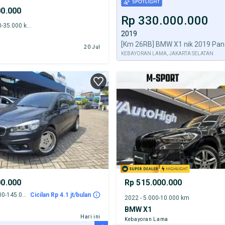
00.000
Rp 330.000.000
2015 - 30.000-35.000 km
2019
[Km 26RB] BMW X1 nik 2019 Pan
20 Jul
KEBAYORAN LAMA, JAKARTA SELATAN
00.000
Rp 515.000.000
2017 - 140.000-145.000 km
Cicilan Rp 4.1 jt/bulan
2022 - 5.000-10.000 km
BMW X1
Hari ini
Kebayoran Lama