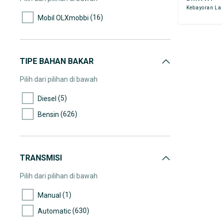
Kebayoran L
(30)
45.000-50.000
(16)
Mobil OLXmobbi
(22)
50.000-55.000
(19)
55.000-60.000
(13)
60.000-65.000
TIPE BAHAN BAKAR
(21)
65.000-70.000
Pilih dari pilihan di bawah
(16)
70.000-75.000
(5)
Diesel
(7)
75.000-80.000
(626)
Bensin
(8)
80.000-85.000
(18)
85.000-90.000
(15)
90.000-95.000
TRANSMISI
(4)
95.000-100.000
Pilih dari pilihan di bawah
(3)
100.000-105.000
(1)
Manual
(3)
105.000-110.000
(630)
Automatic
(4)
110.000-115.000