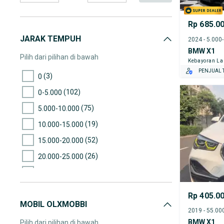
Rp 685.0
JARAK TEMPUH
2024 - 5.000
BMW X1
Pilih dari pilihan di bawah
Kebayoran L
PENJUAL T
(3)
0
(102)
0-5.000
(75)
5.000-10.000
(19)
10.000-15.000
(52)
15.000-20.000
(26)
20.000-25.000
(36)
25.000-30.000
(34)
30.000-35.000
Rp 405.0
MOBIL OLXMOBBI
(38)
35.000-40.000
(40)
40.000-45.000
BMW X1
Pilih dari pilihan di bawah