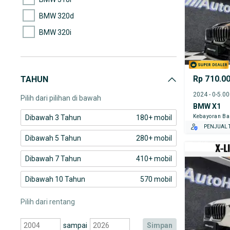
BMW 320d
BMW 320i
BMW 323i
BMW 325i
Rp 710.0
TAHUN
BMW 328i
2024 - 0-5.0
Pilih dari pilihan di bawah
BMW X1
Kebayoran Ba
Dibawah 3 Tahun
180+ mobil
PENJUAL T
Dibawah 5 Tahun
280+ mobil
Dibawah 7 Tahun
410+ mobil
Dibawah 10 Tahun
570 mobil
Pilih dari rentang
sampai
simpan