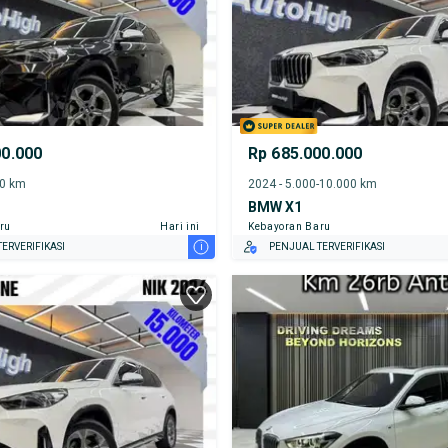
00.000
Rp 685.000.000
00 km
2024 - 5.000-10.000 km
BMW X1
ru
Hari ini
Kebayoran Baru
i
ERVERIFIKASI
PENJUAL TERVERIFIKASI