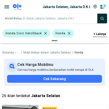
2
Jakarta Selatan, Jakarta D.K.I.
Mobil Bekas
Di dekat Jakarta Selatan, Jakarta D.K.I.
Honda Civic Hatchback
Honda
+
Lainnya
Harga
Merek Dan Model
Tahun
Beranda
/
...
/
Mobil Bekas dalam Jakarta Selatan
/
Honda
Tipe Bodi
Tipe Membership
Cek Harga Mobilmu
Cari tau harga mobilmu berdasarkan mobil serupa di OLX.
Cek Sekarang
26 iklan terdekat
Jakarta Selatan