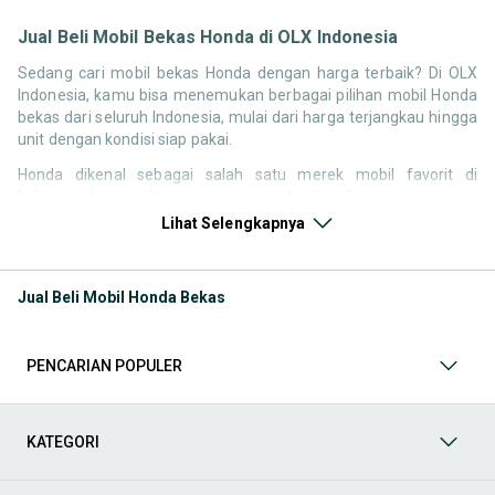
Jual Beli Mobil Bekas Honda di OLX Indonesia
Sedang cari mobil bekas Honda dengan harga terbaik? Di OLX
Indonesia, kamu bisa menemukan berbagai pilihan mobil Honda
bekas dari seluruh Indonesia, mulai dari harga terjangkau hingga
unit dengan kondisi siap pakai.
Honda dikenal sebagai salah satu merek mobil favorit di
Indonesia karena desainnya yang modern, performa mesin yang
responsif, serta kenyamanan berkendara. Tidak heran jika
Lihat Selengkapnya
pencarian seperti mobil bekas Honda, harga Honda bekas, atau
Honda second terbaik terus tinggi setiap waktu.
Jual Beli Mobil Honda Bekas
Melalui halaman ini, kamu bisa langsung membandingkan
berbagai listing mobil bekas Honda berdasarkan harga, tahun,
lokasi, hingga tipe kendaraan tanpa perlu berpindah platform.
PENCARIAN POPULER
Model Mobil Bekas Honda yang Paling Banyak Dicari
Beberapa model Honda memiliki permintaan tinggi di pasar
KATEGORI
mobil bekas karena kombinasi desain, performa, dan
kenyamanan. Berikut beberapa model yang paling sering dicari: