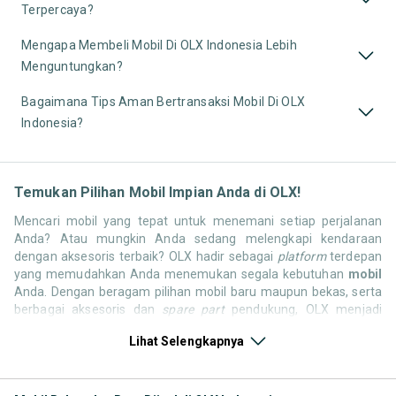
Terpercaya?
Mengapa Membeli Mobil Di OLX Indonesia Lebih
Menguntungkan?
Bagaimana Tips Aman Bertransaksi Mobil Di OLX
Indonesia?
Temukan Pilihan Mobil Impian Anda di OLX!
Mencari mobil yang tepat untuk menemani setiap perjalanan
Anda? Atau mungkin Anda sedang melengkapi kendaraan
dengan aksesoris terbaik? OLX hadir sebagai
platform
terdepan
yang memudahkan Anda menemukan segala kebutuhan
mobil
Anda. Dengan beragam pilihan mobil baru maupun bekas, serta
berbagai aksesoris dan
spare part
pendukung, OLX menjadi
solusi satu pintu untuk semua kebutuhan otomotif Anda.
Lihat Selengkapnya
Jelajahi sekarang dan temukan mobil yang paling sesuai dengan
gaya hidup, kebutuhan, dan
budget
Anda!
Memilih mobil yang tepat tentu bukan perkara mudah. Apakah