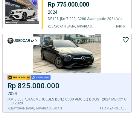
Rp 775.000.000
2024
DP10% [Km7.000] C200 Avantgarde 2024 White Reg 2023 #AUTOHIGH
KEBAYORAN LAMA, JAKARTA SELATAN
HARI INI
USEDCAR ✔️
Rp 825.000.000
2024
[KM 5.000PERAK]MERCEDES BENZ C300 AMG EQ BOOST 2024 MERCY C
300 2023
KEBAYORAN BARU, JAKARTA SELATAN
4 HARI YANG LALU