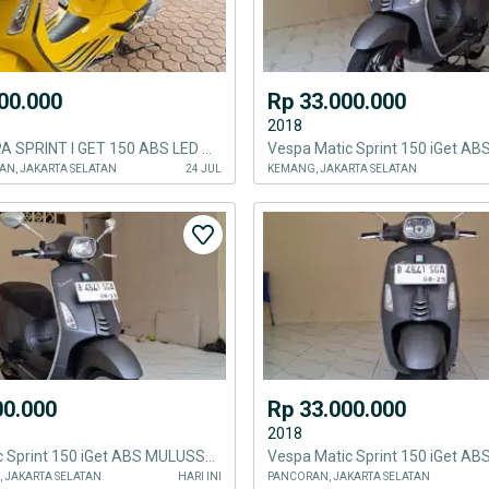
00.000
Rp 33.000.000
2018
JUAL VESPA SPRINT I GET 150 ABS LED THN 2023 Mulus
N, JAKARTA SELATAN
24 JUL
KEMANG, JAKARTA SELATAN
00.000
Rp 33.000.000
2018
Vespa Matic Sprint 150 iGet ABS MULUSSS Surat Lengkap
, JAKARTA SELATAN
HARI INI
PANCORAN, JAKARTA SELATAN