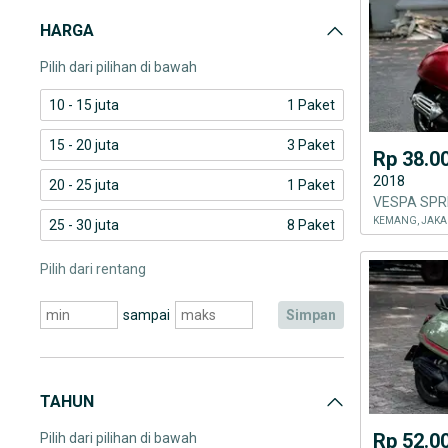
Piaggio Vespa
HARGA
Piaggio Vespa 125
Pilih dari pilihan di bawah
10 - 15 juta
1 Paket
15 - 20 juta
3 Paket
Rp 38.0
2018
20 - 25 juta
1 Paket
VESPA SPRI
KEMANG, JAKA
25 - 30 juta
8 Paket
Pilih dari rentang
sampai
simpan
TAHUN
Rp 52.0
Pilih dari pilihan di bawah