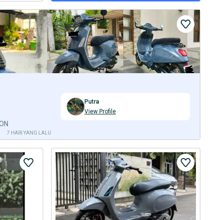
Putra
View Profile
ION
7 HARI YANG LALU