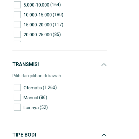
(164)
5.000-10.000
(180)
10.000-15.000
(117)
15.000-20.000
(85)
20.000-25.000
(32)
25.000-30.000
(21)
30.000-35.000
TRANSMISI
(18)
35.000-40.000
(17)
40.000-45.000
Pilih dari pilihan di bawah
(1)
45.000-50.000
(1.260)
Otomatis
(3)
50.000-55.000
(86)
Manual
(1)
55.000-60.000
(52)
Lainnya
(2)
60.000-65.000
(1)
65.000-70.000
(3)
70.000-75.000
TIPE BODI