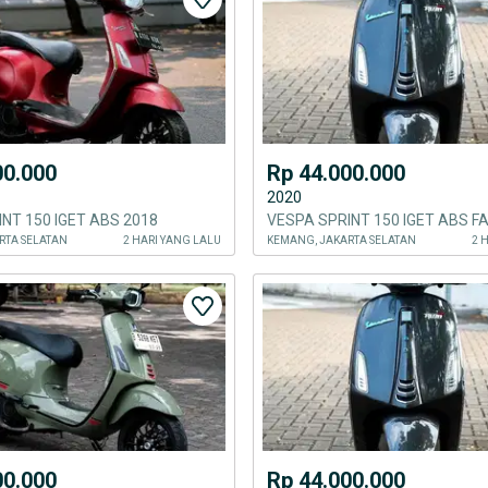
00.000
Rp 44.000.000
2020
NT 150 IGET ABS 2018
RTA SELATAN
2 HARI YANG LALU
KEMANG, JAKARTA SELATAN
2 
00.000
Rp 44.000.000