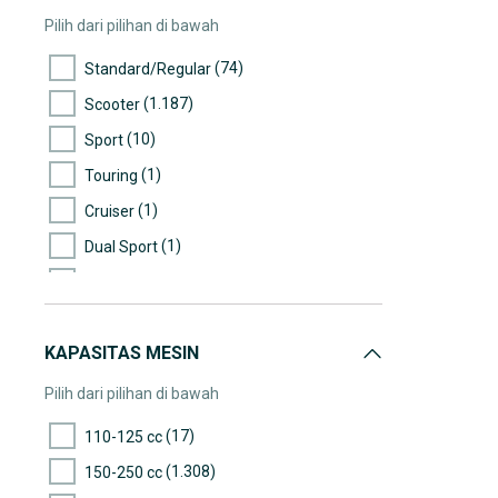
(1)
90.000-95.000
Pilih dari pilihan di bawah
(1)
155.000-160.000
(74)
Standard/Regular
(1)
295.000-300.000
(1.187)
Scooter
(2)
>300.000
(10)
Sport
(1)
Touring
(1)
Cruiser
(1)
Dual Sport
(124)
Lainnya
KAPASITAS MESIN
Pilih dari pilihan di bawah
(17)
110-125 cc
(1.308)
150-250 cc