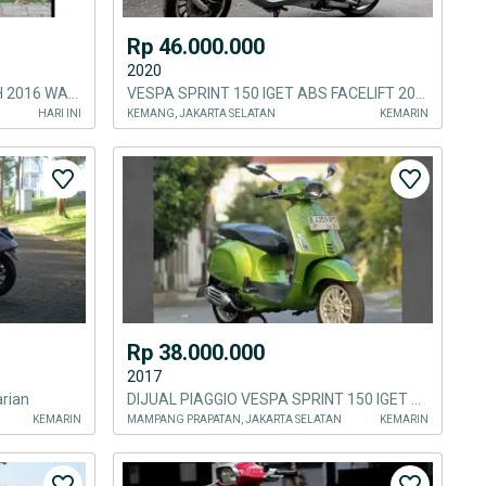
Rp 46.000.000
2020
TERMURAH SPRINT IGET 150 TH 2016 WARNA ORANGE TAORMINA
VESPA SPRINT 150 IGET ABS FACELIFT 2020
HARI INI
KEMANG, JAKARTA SELATAN
KEMARIN
Rp 38.000.000
2017
arian
DIJUAL PIAGGIO VESPA SPRINT 150 IGET TH 2017 PERCECT CONDITION
KEMARIN
MAMPANG PRAPATAN, JAKARTA SELATAN
KEMARIN