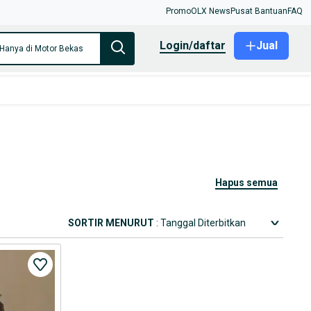
Promo
OLX News
Pusat Bantuan
FAQ
login/daftar
Jual
Hanya di Motor Bekas
hapus semua
SORTIR MENURUT
: Tanggal Diterbitkan