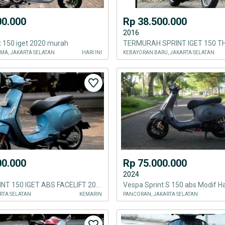
00.000
Rp 38.500.000
2016
t 150 iget 2020 murah
MA, JAKARTA SELATAN
HARI INI
KEBAYORAN BARU, JAKARTA SELATAN
00.000
Rp 75.000.000
2024
VESPA SPRINT 150 IGET ABS FACELIFT 2022
Vespa Sprint S 150 abs Modif H
RTA SELATAN
KEMARIN
PANCORAN, JAKARTA SELATAN