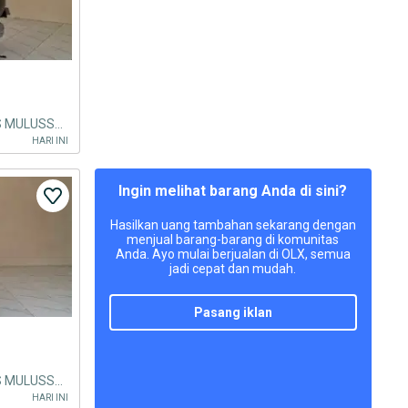
Vespa Matic Sprint 150 iGet ABS MULUSSS Surat Lengkap
HARI INI
Ingin melihat barang Anda di sini?
Hasilkan uang tambahan sekarang dengan
menjual barang-barang di komunitas
Anda. Ayo mulai berjualan di OLX, semua
jadi cepat dan mudah.
pasang iklan
Vespa Matic Sprint 150 iGet ABS MULUSSS Surat Lengkap
HARI INI