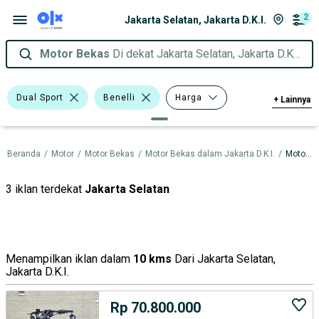
2
Jakarta Selatan, Jakarta D.K.I.
Motor Bekas
Di dekat Jakarta Selatan, Jakarta D.K.I.
Dual Sport
Benelli
Harga
+
Lainnya
Merek Dan Model
Tahun
Beranda
/
Motor
/
Motor Bekas
/
Motor Bekas dalam Jakarta D.K.I.
/
Motor Bekas dalam Jakarta Selatan
Tipe Membership
3 iklan terdekat
Jakarta Selatan
Menampilkan iklan dalam
10 kms
Dari Jakarta Selatan,
Jakarta D.K.I.
Rp 70.800.000