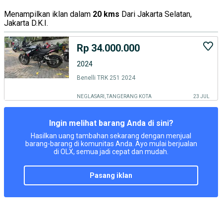
Menampilkan iklan dalam
20 kms
Dari Jakarta Selatan,
Jakarta D.K.I.
Rp 34.000.000
2024
Benelli TRK 251 2024
NEGLASARI, TANGERANG KOTA
23 JUL
Ingin melihat barang Anda di sini?
Hasilkan uang tambahan sekarang dengan menjual
barang-barang di komunitas Anda. Ayo mulai berjualan
di OLX, semua jadi cepat dan mudah.
pasang iklan