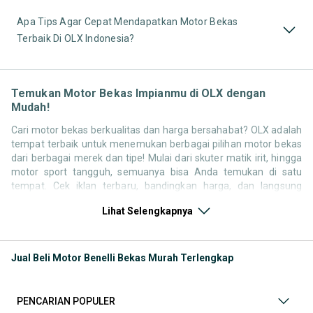
Apa Tips Agar Cepat Mendapatkan Motor Bekas
Terbaik Di OLX Indonesia?
Temukan Motor Bekas Impianmu di OLX dengan
Mudah!
Cari motor bekas berkualitas dan harga bersahabat? OLX adalah
tempat terbaik untuk menemukan berbagai pilihan motor bekas
dari berbagai merek dan tipe! Mulai dari skuter matik irit, hingga
motor sport tangguh, semuanya bisa Anda temukan di satu
tempat. Cek iklan terbaru, bandingkan harga, dan langsung
hubungi penjual untuk negosiasi atau tanya kondisi motor. Selain
Lihat Selengkapnya
motor bekas, jangan lewatkan juga kategori pendukung lainnya
untuk melengkapi kebutuhan berkendara Anda Seperti:
Kategori Motor
: Temukan motor di OLX baik kondisi baru
Jual Beli Motor Benelli Bekas Murah Terlengkap
atau bekas
Kategori Aksesoris
: Lengkapi tampilan dan kenyamanan
berkendara Anda dengan berbagai aksesoris motor di OLX.
PENCARIAN POPULER
Mulai dari box motor, windshield, jok custom, spion, hingga