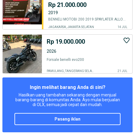
Rp 21.000.000
2019
BENNELI MOTOBI 200 2019 SPAYLATER ALLOBANK GOPAYLATER CASH ONLY ALISTA
JAGAKARSA, JAKARTA SELATAN
14 JUL
Rp 19.000.000
2026
Forsale benelli evo200
PAMULANG, TANGERANG SELATAN KOTA
21 JUL
Ingin melihat barang Anda di sini?
Hasilkan uang tambahan sekarang dengan menjual
barang-barang di komunitas Anda. Ayo mulai berjualan
di OLX, semua jadi cepat dan mudah.
pasang iklan