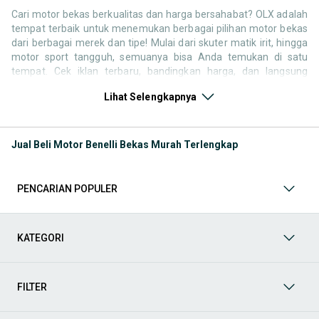
Cari motor bekas berkualitas dan harga bersahabat? OLX adalah
tempat terbaik untuk menemukan berbagai pilihan motor bekas
dari berbagai merek dan tipe! Mulai dari skuter matik irit, hingga
motor sport tangguh, semuanya bisa Anda temukan di satu
tempat. Cek iklan terbaru, bandingkan harga, dan langsung
hubungi penjual untuk negosiasi atau tanya kondisi motor. Selain
Lihat Selengkapnya
motor bekas, jangan lewatkan juga kategori pendukung lainnya
untuk melengkapi kebutuhan berkendara Anda Seperti:
Kategori Motor
: Temukan motor di OLX baik kondisi baru
Jual Beli Motor Benelli Bekas Murah Terlengkap
atau bekas
Kategori Aksesoris
: Lengkapi tampilan dan kenyamanan
berkendara Anda dengan berbagai aksesoris motor di OLX.
PENCARIAN POPULER
Mulai dari box motor, windshield, jok custom, spion, hingga
lampu LED dan stiker body kit semuanya tersedia untuk
berbagai tipe motor. Cocok untuk yang ingin tampil beda atau
sekadar menambah kenyamanan berkendara.
KATEGORI
Kategori Helm
: Keselamatan adalah hal utama saat
berkendara. Di OLX, Anda bisa menemukan berbagai jenis
helm standar SNI, helm full face, half face, hingga helm
FILTER
cross, dalam kondisi baru maupun bekas layak pakai.
Kategori Spare Part:
Ingin mengganti suku cadang atau