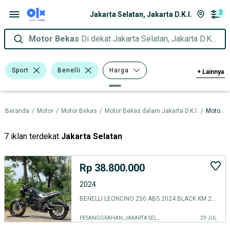
2
Jakarta Selatan, Jakarta D.K.I.
Motor Bekas
Di dekat Jakarta Selatan, Jakarta D.K.I.
Sport
Benelli
Harga
+
Lainnya
Merek Dan Model
Tahun
Beranda
/
Motor
/
Motor Bekas
/
Motor Bekas dalam Jakarta D.K.I.
/
Motor Bekas dalam Jakarta Selatan
Tipe Membership
7 iklan terdekat
Jakarta Selatan
Rp 38.800.000
2024
BENELLI LEONCINO 250 ABS 2024 BLACK KM 2K PAJAK PANJANG TANPA PR
PESANGGRAHAN, JAKARTA SELATAN
29 JUL