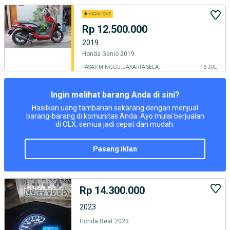
Rp 12.500.000
2019
Honda Genio 2019
PASAR MINGGU, JAKARTA SELATAN
16 JUL
Ingin melihat barang Anda di sini?
Hasilkan uang tambahan sekarang dengan menjual
barang-barang di komunitas Anda. Ayo mulai berjualan
di OLX, semua jadi cepat dan mudah.
pasang iklan
Rp 14.300.000
2023
Honda Beat 2023