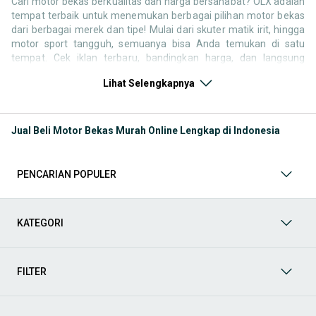
Cari motor bekas berkualitas dan harga bersahabat? OLX adalah
tempat terbaik untuk menemukan berbagai pilihan motor bekas
dari berbagai merek dan tipe! Mulai dari skuter matik irit, hingga
motor sport tangguh, semuanya bisa Anda temukan di satu
tempat. Cek iklan terbaru, bandingkan harga, dan langsung
hubungi penjual untuk negosiasi atau tanya kondisi motor. Selain
Lihat Selengkapnya
motor bekas, jangan lewatkan juga kategori pendukung lainnya
untuk melengkapi kebutuhan berkendara Anda Seperti:
Kategori Motor
: Temukan motor di OLX baik kondisi baru
Jual Beli Motor Bekas Murah Online Lengkap di Indonesia
atau bekas
Kategori Aksesoris
: Lengkapi tampilan dan kenyamanan
berkendara Anda dengan berbagai aksesoris motor di OLX.
PENCARIAN POPULER
Mulai dari box motor, windshield, jok custom, spion, hingga
lampu LED dan stiker body kit semuanya tersedia untuk
berbagai tipe motor. Cocok untuk yang ingin tampil beda atau
sekadar menambah kenyamanan berkendara.
KATEGORI
Kategori Helm
: Keselamatan adalah hal utama saat
berkendara. Di OLX, Anda bisa menemukan berbagai jenis
helm standar SNI, helm full face, half face, hingga helm
FILTER
cross, dalam kondisi baru maupun bekas layak pakai.
Kategori Spare Part:
Ingin mengganti suku cadang atau
melakukan perbaikan sendiri di rumah? OLX menyediakan