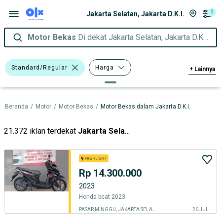
1
Jakarta Selatan, Jakarta D.K.I.
Motor Bekas
Di dekat Jakarta Selatan, Jakarta D.K.I.
Standard/Regular
Harga
+
Lainnya
Merek Dan Model
Tahun
Beranda
/
Motor
/
Motor Bekas
/
Motor Bekas dalam Jakarta D.K.I.
Tipe Membership
21.372 iklan terdekat
Jakarta Selatan
Rp 14.300.000
2023
Honda beat 2023
PASAR MINGGU, JAKARTA SELATAN
26 JUL