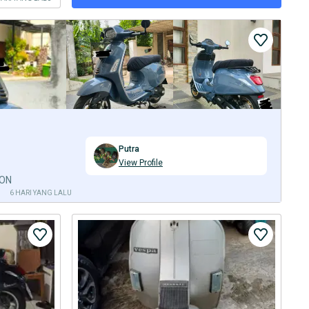
Putra
View Profile
ION
6 HARI YANG LALU