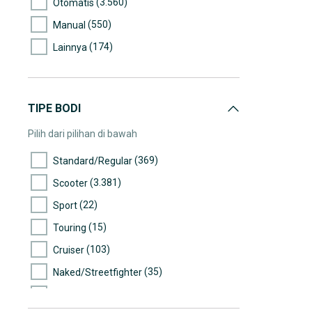
(3.560)
Otomatis
(46)
50.000-55.000
(550)
Manual
(10)
55.000-60.000
(174)
Lainnya
(31)
60.000-65.000
(5)
65.000-70.000
(6)
70.000-75.000
TIPE BODI
(6)
75.000-80.000
Pilih dari pilihan di bawah
(8)
80.000-85.000
(369)
Standard/Regular
(3)
85.000-90.000
(3.381)
Scooter
(7)
90.000-95.000
(22)
Sport
(8)
95.000-100.000
(15)
Touring
(5)
100.000-105.000
(103)
Cruiser
(3)
105.000-110.000
(35)
Naked/Streetfighter
(2)
120.000-125.000
(9)
Dual Sport
(1)
130.000-135.000