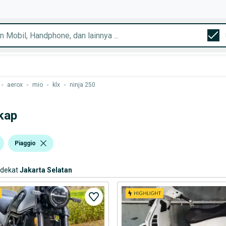
-
aerox
-
mio
-
klx
-
ninja 250
kap
Piaggio
rdekat
Jakarta Selatan