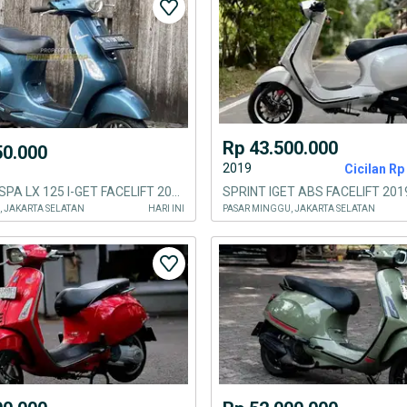
Rp 43.500.000
50.000
2019
Cicilan Rp 
PIAGGIO VESPA LX 125 I-GET FACELIFT 2019
SPRINT IGET ABS FACELIFT 201
, JAKARTA SELATAN
HARI INI
PASAR MINGGU, JAKARTA SELATAN