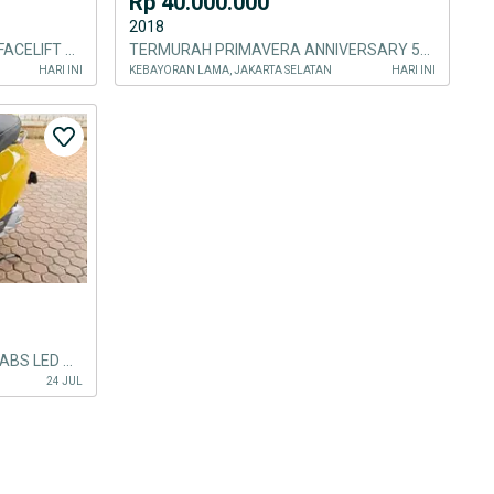
Rp 40.000.000
2018
VESPA SPRINT S 150 IGET ABS FACELIFT 2023
TERMURAH PRIMAVERA ANNIVERSARY 50TH LIMITED EDITION TH 2018 LIGHT BLUE
HARI INI
KEBAYORAN LAMA, JAKARTA SELATAN
HARI INI
JUAL VESPA SPRINT I GET 150 ABS LED THN 2023 Mulus
24 JUL