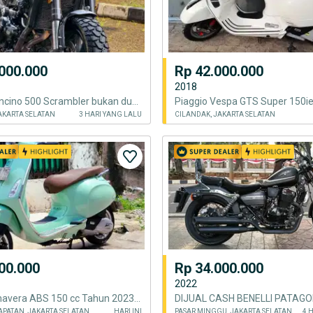
000.000
Rp 42.000.000
2018
Benelli Leoncino 500 Scrambler bukan ducati triumph
AKARTA SELATAN
3 HARI YANG LALU
CILANDAK, JAKARTA SELATAN
00.000
Rp 34.000.000
2022
Vespa Primavera ABS 150 cc Tahun 2023 ISTIMEWA
PATAN, JAKARTA SELATAN
HARI INI
PASAR MINGGU, JAKARTA SELATAN
4 