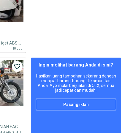
Piaggio Vespa GTS Super 150ie iget ABS 2018.
18 JUL
Ingin melihat barang Anda di sini?
Hasilkan uang tambahan sekarang dengan
menjual barang-barang di komunitas
Anda. Ayo mulai berjualan di OLX, semua
jadi cepat dan mudah.
pasang iklan
DIJUAL CASH BENELLI PATAGONIAN EAGLE 250 EFI THN 2022 PJK IDUP
HARI YANG LALU