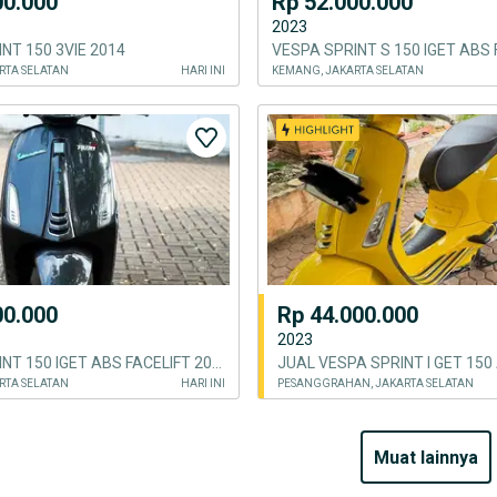
00.000
Rp 52.000.000
2023
NT 150 3VIE 2014
RTA SELATAN
HARI INI
KEMANG, JAKARTA SELATAN
00.000
Rp 44.000.000
2023
VESPA SPRINT 150 IGET ABS FACELIFT 2020
RTA SELATAN
HARI INI
PESANGGRAHAN, JAKARTA SELATAN
muat lainnya