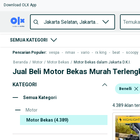
Download OLX App
SEMUA KATEGORI
Pencarian Populer
:
vespa
-
nmax
-
vario
-
rx king
-
beat
-
scoopy
Beranda
/
Motor
/
Motor Bekas
/
Motor Bekas dalam Jakarta D.K.I.
Jual Beli Motor Bekas Murah Terleng
KATEGORI
Benelli
Semua Kategori
4.389 iklan te
Motor
Motor Bekas
(4.389)