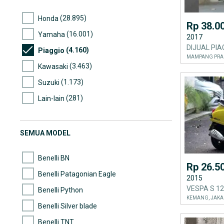
(28.895)
Honda
Rp 38.0
(16.001)
Yamaha
2017
(4.160)
Piaggio
MAMPANG PRAP
(3.463)
Kawasaki
(1.173)
Suzuki
(281)
Lain-lain
(274)
Harley Davidson
(229)
Benelli
SEMUA MODEL
(224)
Ducati
Benelli BN
Rp 26.5
Benelli Patagonian Eagle
2015
VESPA S 12
Benelli Python
KEMANG, JAKA
Benelli Silver blade
Benelli TNT