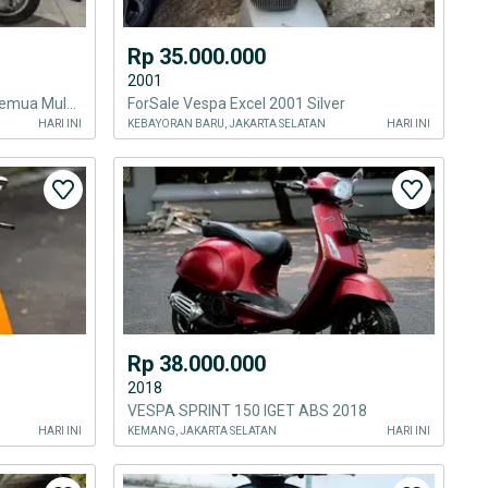
Rp 35.000.000
2001
Vespa Sprint Original Lengkap Semua Mulus Normal
ForSale Vespa Excel 2001 Silver
HARI INI
KEBAYORAN BARU, JAKARTA SELATAN
HARI INI
Rp 38.000.000
2018
VESPA SPRINT 150 IGET ABS 2018
HARI INI
KEMANG, JAKARTA SELATAN
HARI INI