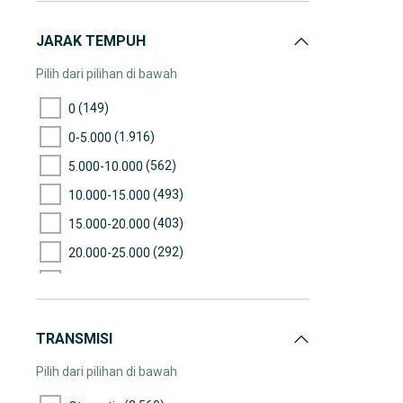
JARAK TEMPUH
Pilih dari pilihan di bawah
(149)
0
(1.916)
0-5.000
(562)
5.000-10.000
(493)
10.000-15.000
(403)
15.000-20.000
(292)
20.000-25.000
(136)
25.000-30.000
(83)
30.000-35.000
TRANSMISI
(56)
35.000-40.000
(59)
40.000-45.000
Pilih dari pilihan di bawah
(39)
45.000-50.000