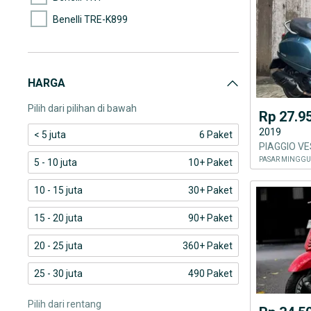
Benelli TRE-K899
Benelli X150
Benelli Zafferano
HARGA
Piaggio 946
Pilih dari pilihan di bawah
Rp 27.9
2019
< 5 juta
6 Paket
PASAR MINGGU
5 - 10 juta
10+ Paket
10 - 15 juta
30+ Paket
15 - 20 juta
90+ Paket
20 - 25 juta
360+ Paket
25 - 30 juta
490 Paket
Pilih dari rentang