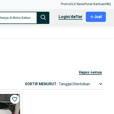
Promo
OLX News
Pusat Bantuan
FAQ
login/daftar
Jual
Hanya di Motor Bekas
hapus semua
SORTIR MENURUT
: Tanggal Diterbitkan