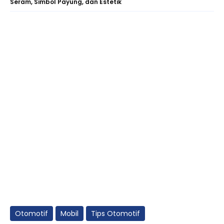
Seram, Simbol Payung, dan Estetik
Otomotif
Mobil
Tips Otomotif