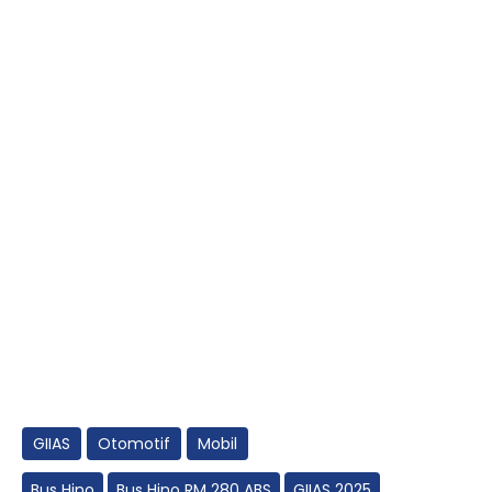
GIIAS
Otomotif
Mobil
Bus Hino
Bus Hino RM 280 ABS
GIIAS 2025