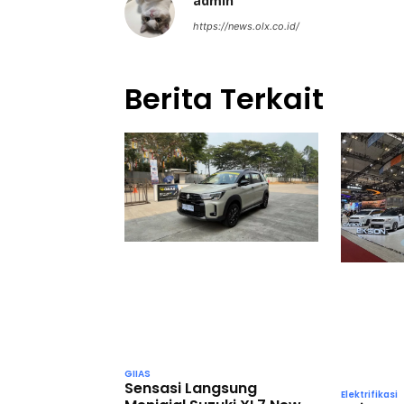
admin
https://news.olx.co.id/
Berita Terkait
GIIAS
Sensasi Langsung
Elektrifikasi