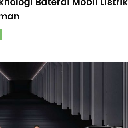
nologi Baterai Mobil Listrik
Aman