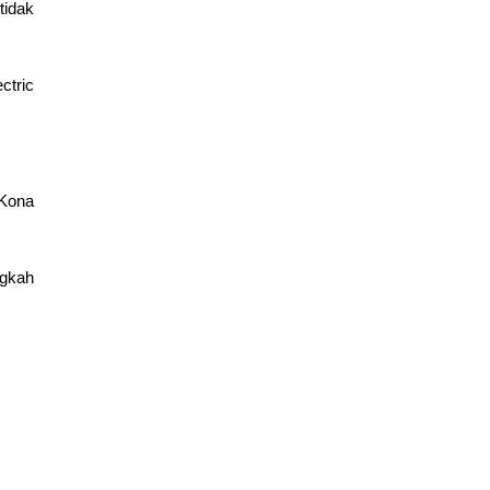
tidak
ectric
 Kona
ngkah