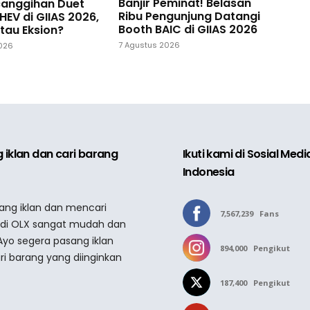
Banjir Peminat! Belasan
ecanggihan Duet
Ribu Pengunjung Datangi
HEV di GIIAS 2026,
Booth BAIC di GIIAS 2026
tau Eksion?
7 Agustus 2026
2026
 iklan dan cari barang
Ikuti kami di Sosial Med
Indonesia
sang iklan dan mencari
7,567,239
Fans
 di OLX sangat mudah dan
Ayo segera pasang iklan
894,000
Pengikut
ri barang yang diinginkan
187,400
Pengikut