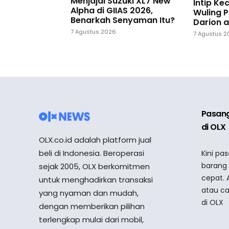
Menjajal Suzuki XL7 New
Intip K
Alpha di GIIAS 2026,
Wuling P
Benarkah Senyaman Itu?
Darion a
7 Agustus 2026
7 Agustus 
Pasang
di OLX
OLX.co.id adalah platform jual
beli di Indonesia. Beroperasi
Kini pa
barang
sejak 2005, OLX berkomitmen
cepat. 
untuk menghadirkan transaksi
atau ca
yang nyaman dan mudah,
di OLX
dengan memberikan pilihan
terlengkap mulai dari mobil,