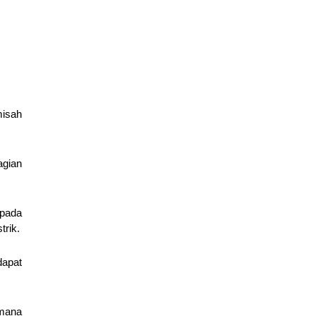
misah
agian
 pada
trik.
dapat
 mana