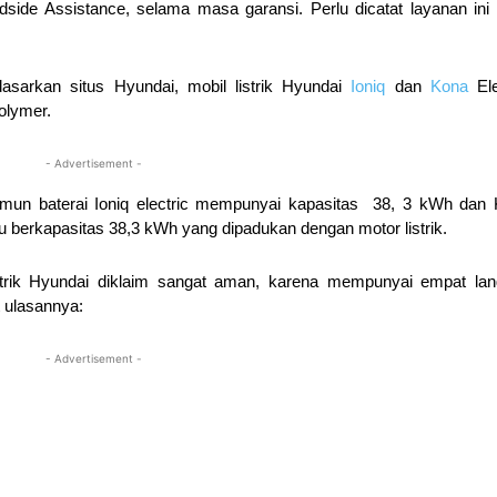
side Assistance, selama masa garansi. Perlu dicatat layanan ini 
dasarkan situs Hyundai, mobil listrik Hyundai
Ioniq
dan
Kona
El
olymer.
- Advertisement -
amun baterai Ioniq electric mempunyai kapasitas 38, 3 kWh dan
du berkapasitas 38,3 kWh yang dipadukan dengan motor listrik.
listrik Hyundai diklaim sangat aman, karena mempunyai empat la
 ulasannya:
- Advertisement -