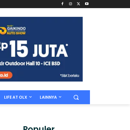
LIFE AT OLX
LAINNYA
Populer.