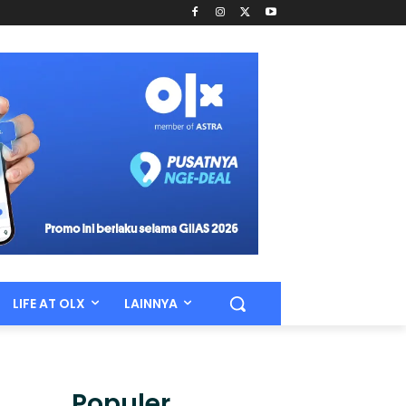
LIFE AT OLX
LAINNYA
Populer.