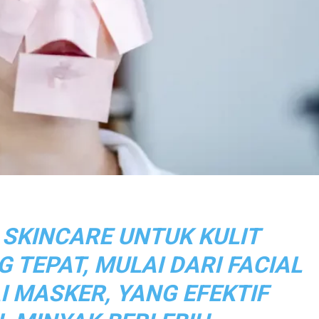
 SKINCARE UNTUK KULIT
 TEPAT, MULAI DARI FACIAL
 MASKER, YANG EFEKTIF