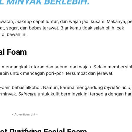
 MINYAK BERLEBIH.
awatan,
makeup
cepat luntur, dan wajah jadi kusam. Makanya, pe
at, segar, dan bebas jerawat. Biar kamu tidak salah pilih, cek
 di bawah ini.
ial Foam
m mengangkat kotoran dan sebum dari wajah. Selain membersih
lebih untuk mencegah pori-pori tersumbat dan jerawat.
ial Foam bebas alkohol. Namun, karena mengandung
myristic acid
,
erminyak.
Skincare
untuk kulit berminyak ini tersedia dengan ha
- Advertisement -
ct Purifying Facial Foam