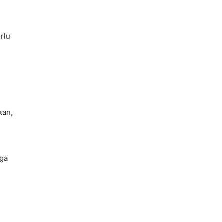
rlu
kan,
rga