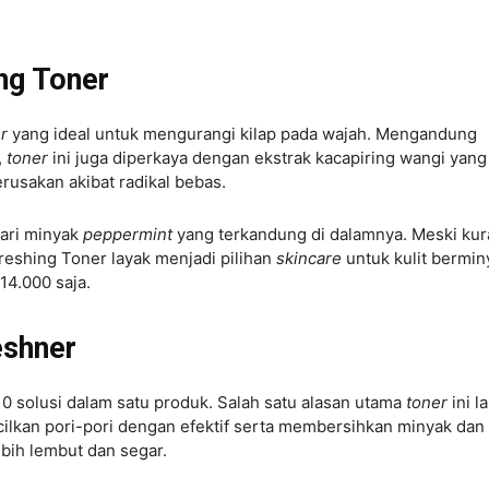
ing Toner
er
yang ideal untuk mengurangi kilap pada wajah. Mengandung
,
toner
ini juga diperkaya dengan ekstrak kacapiring wangi yang
erusakan akibat radikal bebas.
dari minyak
peppermint
yang terkandung di dalamnya. Meski ku
freshing Toner layak menjadi pilihan
skincare
untuk kulit bermin
14.000 saja.
eshner
 solusi dalam satu produk. Salah satu alasan utama
toner
ini la
kan pori-pori dengan efektif serta membersihkan minyak dan
ebih lembut dan segar.